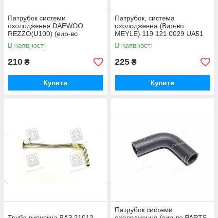
Патрубок системи
Патрубок, система
охолодження DAEWOO
охолодження (Вир-во
REZZO(U100) (вир-во
MEYLE) 119 121 0029 UA51
PARTS-MALL) PXNMC-102
В наявності
В наявності
UA51
210
225
₴
₴
Купити
Купити
Патрубок системи
Труба випускна ВАЗ 21012-
охолодження (вир-во PARTS-