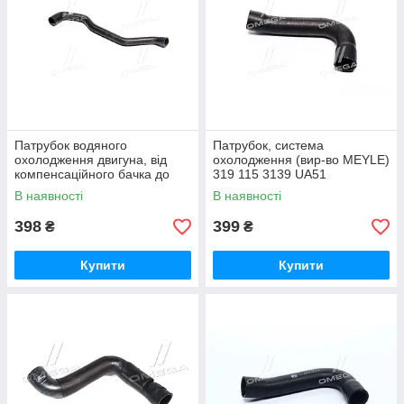
Патрубок водяного
Патрубок, система
охолодження двигуна, від
охолодження (вир-во MEYLE)
компенсаційного бачка до
319 115 3139 UA51
водяного насоса BMW (вир-
В наявності
В наявності
во FEBI 37098 UA5
398
399
₴
₴
Купити
Купити