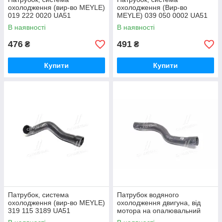
охолодження (вир-во MEYLE)
охолодження (Вир-во
019 222 0020 UA51
MEYLE) 039 050 0002 UA51
В наявності
В наявності
476
491
₴
₴
Купити
Купити
Патрубок, система
Патрубок водяного
охолодження (вир-во MEYLE)
охолодження двигуна, від
319 115 3189 UA51
мотора на опалювальний
вентиль BMW (вир-во FEBI)