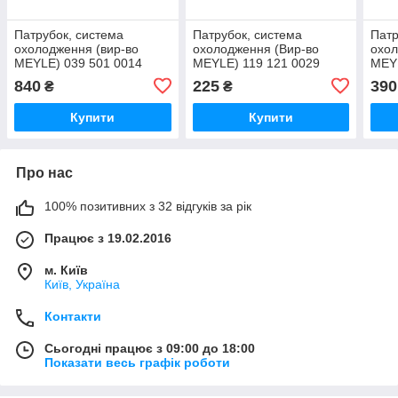
Патрубок, система
Патрубок, система
Патр
охолодження (вир-во
охолодження (Вир-во
охол
MEYLE) 039 501 0014
MEYLE) 119 121 0029
MEYL
UA51
UA51
UA5
840
225
390
₴
₴
Купити
Купити
Про нас
100% позитивних з 32 відгуків за рік
Працює з 19.02.2016
м. Київ
Київ, Україна
Контакти
Сьогодні працює з 09:00 до 18:00
Показати весь графік роботи