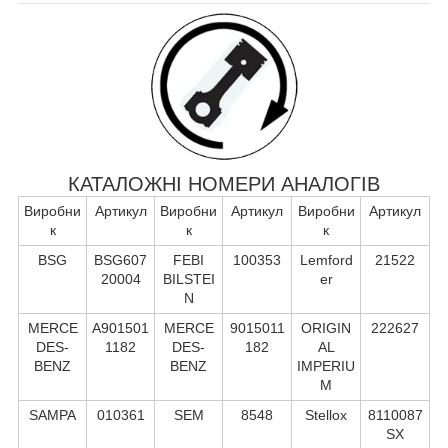
КАТАЛОЖНІ НОМЕРИ АНАЛОГІВ
Виробни
Артикул
Виробни
Артикул
Виробни
Артикул
к
к
к
BSG
BSG607
FEBI
100353
Lemford
21522
20004
BILSTEI
er
N
MERCE
A901501
MERCE
9015011
ORIGIN
222627
DES-
1182
DES-
182
AL
BENZ
BENZ
IMPERIU
M
SAMPA
010361
SEM
8548
Stellox
8110087
SX