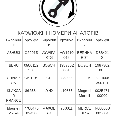
КАТАЛОЖНІ НОМЕРИ АНАЛОГІВ
Виробни
Артикул
Виробни
Артикул
Виробни
Артикул
к
к
к
ASHUKI
G22015
AYWIPA
AW1910
BERNHA
DB6421
RTS
012
RDT
2
BERU
0500112
BOSCH
1987302
BOSCH
1987302
350
081
805
CHAMPI
CBH19S
GE
53090
HELLA
8GH008
ON
356121
KLAXCA
86258z
LYNX
L10835
Magneti
0025471
R
Marelli
00000
FRANCE
Magneti
7700475
MAXGE
780011
MERCE
N000000
Marelli
82430
AR
DES-
001604