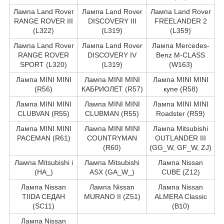
Лампа Land Rover
Лампа Land Rover
Лампа Land Rover
RANGE ROVER III
DISCOVERY III
FREELANDER 2
(L322)
(L319)
(L359)
Лампа Land Rover
Лампа Land Rover
Лампа Mercedes-
RANGE ROVER
DISCOVERY IV
Benz M-CLASS
SPORT (L320)
(L319)
(W163)
Лампа MINI MINI
Лампа MINI MINI
Лампа MINI MINI
(R56)
КАБРИОЛЕТ (R57)
купе (R58)
Лампа MINI MINI
Лампа MINI MINI
Лампа MINI MINI
CLUBVAN (R55)
CLUBMAN (R55)
Roadster (R59)
Лампа MINI MINI
Лампа MINI MINI
Лампа Mitsubishi
PACEMAN (R61)
COUNTRYMAN
OUTLANDER III
(R60)
(GG_W, GF_W, ZJ)
Лампа Mitsubishi i
Лампа Mitsubishi
Лампа Nissan
(HA_)
ASX (GA_W_)
CUBE (Z12)
Лампа Nissan
Лампа Nissan
Лампа Nissan
TIIDA СЕДАН
MURANO II (Z51)
ALMERA Classic
(SC11)
(B10)
Лампа Nissan