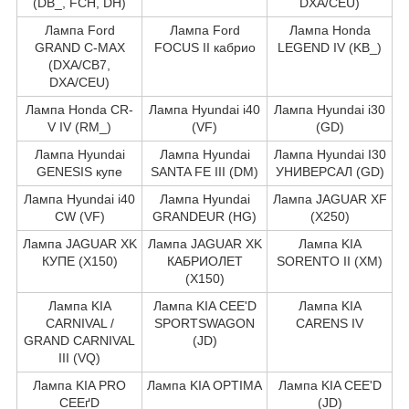
(DB_, FCH, DH)
DXA/CEU)
Лампа Ford
Лампа Ford
Лампа Honda
GRAND C-MAX
FOCUS II кабрио
LEGEND IV (KB_)
(DXA/CB7,
DXA/CEU)
Лампа Honda CR-
Лампа Hyundai i40
Лампа Hyundai i30
V IV (RM_)
(VF)
(GD)
Лампа Hyundai
Лампа Hyundai
Лампа Hyundai I30
GENESIS купе
SANTA FE III (DM)
УНИВЕРСАЛ (GD)
Лампа Hyundai i40
Лампа Hyundai
Лампа JAGUAR XF
CW (VF)
GRANDEUR (HG)
(X250)
Лампа JAGUAR XK
Лампа JAGUAR XK
Лампа KIA
КУПЕ (X150)
КАБРИОЛЕТ
SORENTO II (XM)
(X150)
Лампа KIA
Лампа KIA CEE'D
Лампа KIA
CARNIVAL /
SPORTSWAGON
CARENS IV
GRAND CARNIVAL
(JD)
III (VQ)
Лампа KIA PRO
Лампа KIA OPTIMA
Лампа KIA CEE'D
CEEґD
(JD)