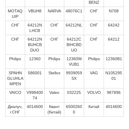
BENZ
MOTAQ
VBUH8
NARVA
48076C1
СНГ
N708
UIP
СНГ
64212N
СНГ
64212NL
СНГ
64242
LHCB
СНГ
64212N
СНГ
64212C
СНГ
64212
BUHCB
BIHCBD
DUO
UO
Philips
12360
Philips
12360W
Philips
12360B1
VUB1
SPAHN
586001
Stellox
9939059
VAG
N105295
GLUHLA
SX
01
MPEN
VAICO
V998400
Valeo
032225
VOLVO
987896
74
Диалуч,
4014600
Квант
6500260
Китай
4014600
г.СНГ
(Китай)
0