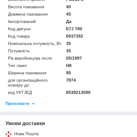
Висота паковання
40
Довжина паковання
45
Імпортований
Да
Код двігуна
E7J 780
Код товару
6937392
Номінальна потужність, Вт
35
Потужність
35
Рік виробництва після
05/1997
Тип ламп
H8
Ширина паковання
95
для організаційного
7874
номеру до
код УКТЗЕД
8539213090
Приховати
Умови доставки
Нова Пошта