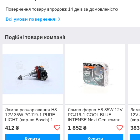
Повернення товару впродовж 14 днів за домовленістю
Всі умови повернення
Подібні товари компанії
Лампа розжарювання H8
Лампа фарна H8 35W 12V
Лам
12V 35W PGJ19-1 PURE
PGJ19-1 COOL BLUE
12V
LIGHT (вир-во Bosch) 1
INTENSE Next Gen компл.
(вир
987 302 081 UA51
(вир-во СНГ) 64212CBN-
198
412
1 852
383
₴
₴
HCB UA51
Купити
Купити