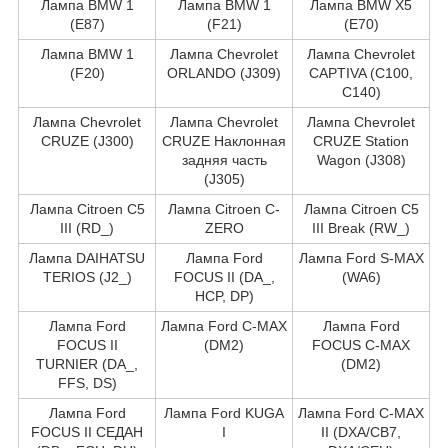
Лампа BMW 1
Лампа BMW 1
Лампа BMW X5
(E87)
(F21)
(E70)
Лампа BMW 1
Лампа Chevrolet
Лампа Chevrolet
(F20)
ORLANDO (J309)
CAPTIVA (C100,
C140)
Лампа Chevrolet
Лампа Chevrolet
Лампа Chevrolet
CRUZE (J300)
CRUZE Наклонная
CRUZE Station
задняя часть
Wagon (J308)
(J305)
Лампа Citroen C5
Лампа Citroen C-
Лампа Citroen C5
III (RD_)
ZERO
III Break (RW_)
Лампа DAIHATSU
Лампа Ford
Лампа Ford S-MAX
TERIOS (J2_)
FOCUS II (DA_,
(WA6)
HCP, DP)
Лампа Ford
Лампа Ford C-MAX
Лампа Ford
FOCUS II
(DM2)
FOCUS C-MAX
TURNIER (DA_,
(DM2)
FFS, DS)
Лампа Ford
Лампа Ford KUGA
Лампа Ford C-MAX
FOCUS II СЕДАН
I
II (DXA/CB7,