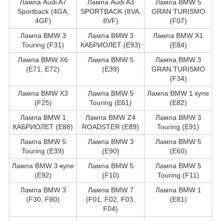
Лампа Audi A7
Лампа Audi A3
Лампа BMW 5
Sportback (4GA,
SPORTBACK (8VA,
GRAN TURISMO
4GF)
8VF)
(F07)
Лампа BMW 3
Лампа BMW 3
Лампа BMW X1
Touring (F31)
КАБРИОЛЕТ (E93)
(E84)
Лампа BMW X6
Лампа BMW 5
Лампа BMW 3
(E71, E72)
(E39)
GRAN TURISMO
(F34)
Лампа BMW X3
Лампа BMW 5
Лампа BMW 1 купе
(F25)
Touring (E61)
(E82)
Лампа BMW 1
Лампа BMW Z4
Лампа BMW 3
КАБРИОЛЕТ (E88)
ROADSTER (E89)
Touring (E91)
Лампа BMW 5
Лампа BMW 3
Лампа BMW 5
Touring (E39)
(E90)
(E60)
Лампа BMW 3 купе
Лампа BMW 5
Лампа BMW 5
(E92)
(F10)
Touring (F11)
Лампа BMW 3
Лампа BMW 7
Лампа BMW 1
(F30, F80)
(F01, F02, F03,
(E81)
F04)