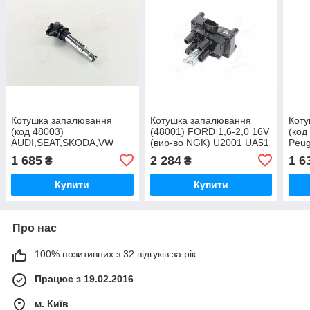
Котушка запалювання
Котушка запалювання
Коту
(код 48003)
(48001) FORD 1,6-2,0 16V
(код
AUDI,SEAT,SKODA,VW
(вир-во NGK) U2001 UA51
Peug
(вир-во NGK) U5002 UA51
NGK
1 685
2 284
1 6
₴
₴
Купити
Купити
Про нас
100% позитивних з 32 відгуків за рік
Працює з 19.02.2016
м. Київ