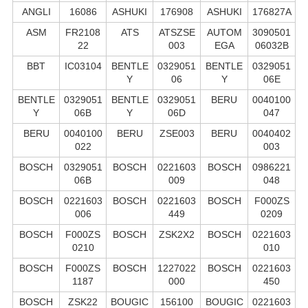
ANGLI
16086
ASHUKI
176908
ASHUKI
176827A
ASM
FR2108
ATS
ATSZSE
AUTOM
3090501
22
003
EGA
06032B
BBT
IC03104
BENTLE
0329051
BENTLE
0329051
Y
06
Y
06E
BENTLE
0329051
BENTLE
0329051
BERU
0040100
Y
06B
Y
06D
047
BERU
0040100
BERU
ZSE003
BERU
0040402
022
003
BOSCH
0329051
BOSCH
0221603
BOSCH
0986221
06B
009
048
BOSCH
0221603
BOSCH
0221603
BOSCH
F000ZS
006
449
0209
BOSCH
F000ZS
BOSCH
ZSK2X2
BOSCH
0221603
0210
010
BOSCH
F000ZS
BOSCH
1227022
BOSCH
0221603
1187
000
450
BOSCH
ZSK22
BOUGIC
156100
BOUGIC
0221603