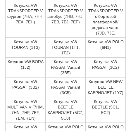
Котушка VW
Котушка VW
Котушка VW
TRANSPORTER V
TRANSPORTER V
TRANSPORTER V
фургон (7HA, 7HH,
автобус (7HB, 7HJ,
c бортовой
7EA, 7EH)
7EB, 7EJ, 7EF)
платформой/
ходовая часть
(7JD, 7JE,
Котушка VW
Котушка VW
Котушка VW POLO
TOURAN (1T3)
TOURAN (1T1,
(6N1)
1T2)
Котушка VW BORA
Котушка VW
Котушка VW
(1J2)
PASSAT Variant
PASSAT (3C2)
(3B5)
Котушка VW
Котушка VW
Котушка VW NEW
PASSAT (3B2)
PASSAT Variant
BEETLE
(3C5)
КАБРИОЛЕТ (1Y7)
Котушка VW
Котушка VW
Котушка VW
MULTIVAN V (7HM,
BEETLE
BEETLE (5C1,
7HN, 7HF, 7EF,
КАБРИОЛЕТ (5C7,
5C2)
7EM, 7EN)
5C8)
Котушка VW
Котушка VW POLO
Котушка VW POLO