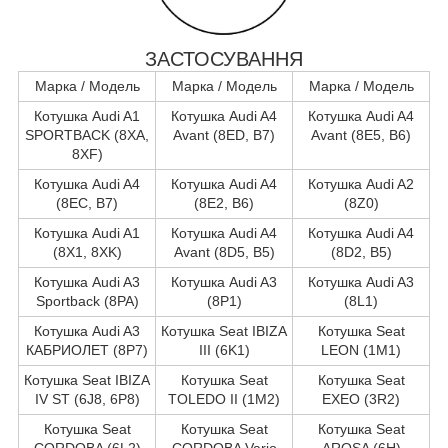
ЗАСТОСУВАННЯ
Марка / Модель
Марка / Модель
Марка / Модель
Котушка Audi A1
Котушка Audi A4
Котушка Audi A4
SPORTBACK (8XA,
Avant (8ED, B7)
Avant (8E5, B6)
8XF)
Котушка Audi A4
Котушка Audi A4
Котушка Audi A2
(8EC, B7)
(8E2, B6)
(8Z0)
Котушка Audi A1
Котушка Audi A4
Котушка Audi A4
(8X1, 8XK)
Avant (8D5, B5)
(8D2, B5)
Котушка Audi A3
Котушка Audi A3
Котушка Audi A3
Sportback (8PA)
(8P1)
(8L1)
Котушка Audi A3
Котушка Seat IBIZA
Котушка Seat
КАБРИОЛЕТ (8P7)
III (6K1)
LEON (1M1)
Котушка Seat IBIZA
Котушка Seat
Котушка Seat
IV ST (6J8, 6P8)
TOLEDO II (1M2)
EXEO (3R2)
Котушка Seat
Котушка Seat
Котушка Seat
CORDOBA (6L2)
CORDOBA Vario
AROSA (6H)