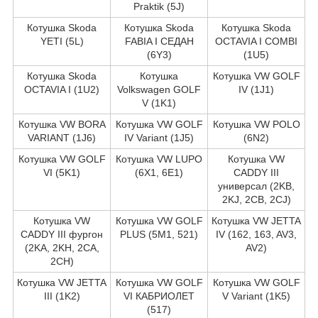
Praktik (5J)
Котушка Skoda
Котушка Skoda
Котушка Skoda
YETI (5L)
FABIA I СЕДАН
OCTAVIA I COMBI
(6Y3)
(1U5)
Котушка Skoda
Котушка
Котушка VW GOLF
OCTAVIA I (1U2)
Volkswagen GOLF
IV (1J1)
V (1K1)
Котушка VW BORA
Котушка VW GOLF
Котушка VW POLO
VARIANT (1J6)
IV Variant (1J5)
(6N2)
Котушка VW GOLF
Котушка VW LUPO
Котушка VW
VI (5K1)
(6X1, 6E1)
CADDY III
универсал (2KB,
2KJ, 2CB, 2CJ)
Котушка VW
Котушка VW GOLF
Котушка VW JETTA
CADDY III фургон
PLUS (5M1, 521)
IV (162, 163, AV3,
(2KA, 2KH, 2CA,
AV2)
2CH)
Котушка VW JETTA
Котушка VW GOLF
Котушка VW GOLF
III (1K2)
VI КАБРИОЛЕТ
V Variant (1K5)
(517)