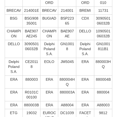
ORD
ORD
010
BRECAV
214001E
BRECAV
214001
BREMI
11731
BSG
BSG908
BUGIAD
BSP223
CDX
3090501
35001
65
06032B
CHAMPI
BAE907
CHAMPI
BAE907
DELLO
1090501
ON
AE245
ON
AE
06032B
DELLO
3090501
Delphi
GN1001
Delphi
GN1001
06032B
Poland
8
Poland
811B1
S.А.
S.А.
Delphi
CE2011
EOLO
JM5045
ERA
880003H
Poland
8
Q
S.А.
ERA
880003
ERA
880004H
ERA
880004B
Q
ERA
R0101C
ERA
880003A
ERA
880004
00100
ERA
880003B
ERA
A88004
ERA
A88003
ETG
19032
EUROC
DC1039
FACET
9812