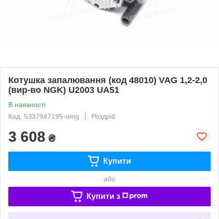
Котушка запалювання (код 48010) VAG 1,2-2,0
(вир-во NGK) U2003 UA51
В наявності
Код: 5337947195-omg
Роздріб
3 608
₴
Купити
або
Купити з