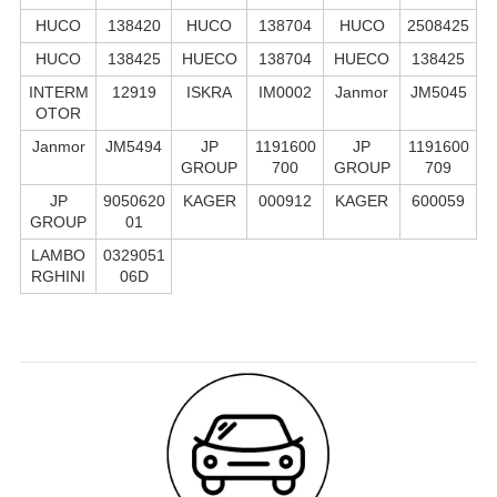
HUCO
138420
HUCO
138704
HUCO
2508425
HUCO
138425
HUECO
138704
HUECO
138425
INTERM
12919
ISKRA
IM0002
Janmor
JM5045
OTOR
Janmor
JM5494
JP
1191600
JP
1191600
GROUP
700
GROUP
709
JP
9050620
KAGER
000912
KAGER
600059
GROUP
01
LAMBO
0329051
RGHINI
06D