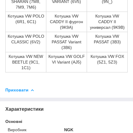
SHARAN (7M8,
VARIANT (6V5)
(9N_)
7M9, 7M6)
Котушка VW POLO
Котушка VW
Котушка VW
(6R1, 6C1)
CADDY II фургон
CADDY II
(9K9A)
универсал (9K9B)
Котушка VW POLO
Котушка VW
Котушка VW
CLASSIC (6V2)
PASSAT Variant
PASSAT (3B3)
(3B6)
Котушка VW NEW
Котушка VW GOLF
Котушка VW FOX
BEETLE (9C1,
VI Variant (AJ5)
(5Z1, 5Z3)
1C1)
Приховати
Характеристики
Основні
Виробник
NGK