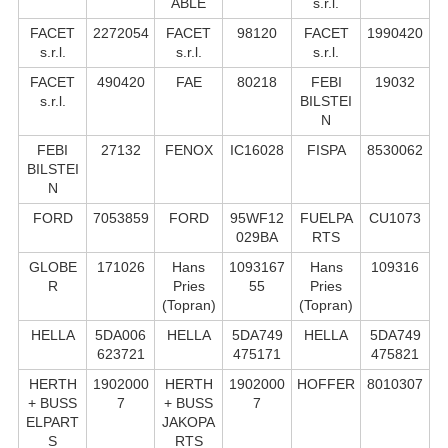
ABLE
s.r.l.
FACET
2272054
FACET
98120
FACET
1990420
s.r.l.
s.r.l.
s.r.l.
FACET
490420
FAE
80218
FEBI
19032
s.r.l.
BILSTEI
N
FEBI
27132
FENOX
IC16028
FISPA
8530062
BILSTEI
N
FORD
7053859
FORD
95WF12
FUELPA
CU1073
029BA
RTS
GLOBE
171026
Hans
1093167
Hans
109316
R
Pries
55
Pries
(Topran)
(Topran)
HELLA
5DA006
HELLA
5DA749
HELLA
5DA749
623721
475171
475821
HERTH
1902000
HERTH
1902000
HOFFER
8010307
+ BUSS
7
+ BUSS
7
ELPART
JAKOPA
S
RTS