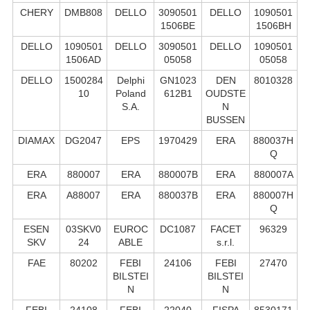
CHERY
DMB808
DELLO
3090501
DELLO
1090501
1506BE
1506BH
DELLO
1090501
DELLO
3090501
DELLO
1090501
1506AD
05058
05058
DELLO
1500284
Delphi
GN1023
DEN
8010328
10
Poland
612B1
OUDSTE
S.А.
N
BUSSEN
DIAMAX
DG2047
EPS
1970429
ERA
880037H
Q
ERA
880007
ERA
880007B
ERA
880007A
ERA
A88007
ERA
880037B
ERA
880007H
Q
ESEN
03SKV0
EUROC
DC1087
FACET
96329
SKV
24
ABLE
s.r.l.
FAE
80202
FEBI
24106
FEBI
27470
BILSTEI
BILSTEI
N
N