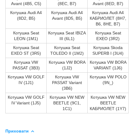
Avant (4B5, C5)
(8EC, B7)
Avant (8ED, B7)
Котушка Audi A4
Котушка Audi A4
Котушка Audi A4
(8D2, B5)
Avant (8D5, B5)
КАБРИОЛЕТ (8H7,
B6, 8HE, B7)
Котушка Seat
Котушка Seat IBIZA
Котушка Seat
LEON (1M1)
III (6L1)
EXEO (3R2)
Котушка Seat
Котушка Seat
Котушка Skoda
EXEO ST (3R5)
TOLEDO II (1M2)
SUPERB I (3U4)
Котушка VW
Котушка VW BORA
Котушка VW BORA
PASSAT (3B3)
(1J2)
VARIANT (1J6)
Котушка VW GOLF
Котушка VW
Котушка VW POLO
IV (1J1)
PASSAT Variant
(9N_)
(3B6)
Котушка VW GOLF
Котушка VW NEW
Котушка VW NEW
IV Variant (1J5)
BEETLE (9C1,
BEETLE
1C1)
КАБРИОЛЕТ (1Y7)
Приховати