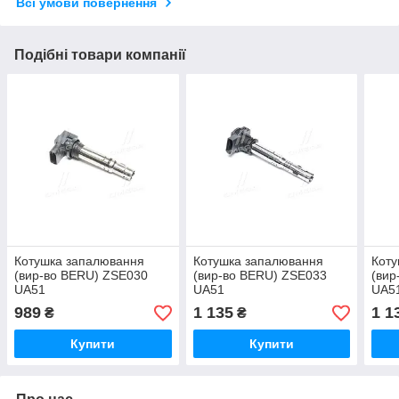
Всі умови повернення
Подібні товари компанії
Котушка запалювання
Котушка запалювання
Коту
(вир-во BERU) ZSE030
(вир-во BERU) ZSE033
(вир
UA51
UA51
UA5
989
1 135
1 1
₴
₴
Купити
Купити