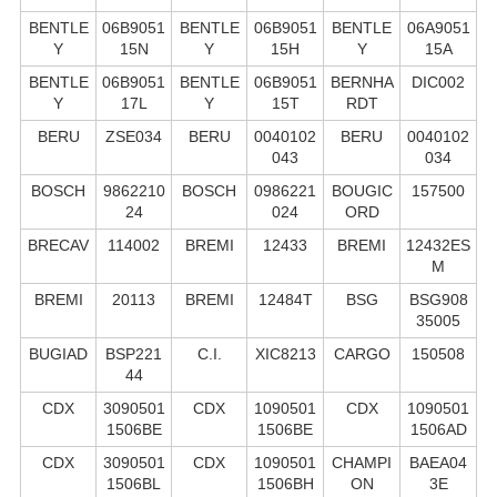
BENTLE
06B9051
BENTLE
06B9051
BENTLE
06A9051
Y
15N
Y
15H
Y
15A
BENTLE
06B9051
BENTLE
06B9051
BERNHA
DIC002
Y
17L
Y
15T
RDT
BERU
ZSE034
BERU
0040102
BERU
0040102
043
034
BOSCH
9862210
BOSCH
0986221
BOUGIC
157500
24
024
ORD
BRECAV
114002
BREMI
12433
BREMI
12432ES
M
BREMI
20113
BREMI
12484T
BSG
BSG908
35005
BUGIAD
BSP221
C.I.
XIC8213
CARGO
150508
44
CDX
3090501
CDX
1090501
CDX
1090501
1506BE
1506BE
1506AD
CDX
3090501
CDX
1090501
CHAMPI
BAEA04
1506BL
1506BH
ON
3E