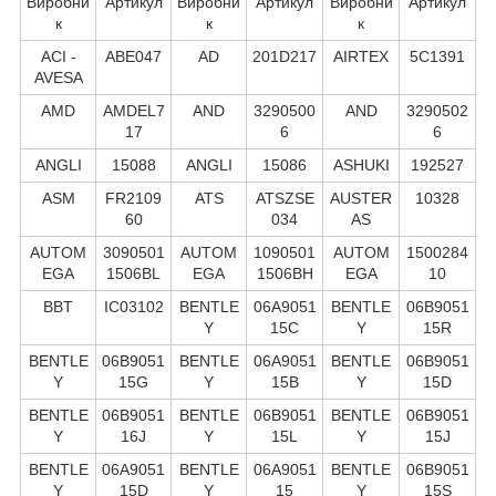
Виробни
Артикул
Виробни
Артикул
Виробни
Артикул
к
к
к
ACI -
ABE047
AD
201D217
AIRTEX
5C1391
AVESA
AMD
AMDEL7
AND
3290500
AND
3290502
17
6
6
ANGLI
15088
ANGLI
15086
ASHUKI
192527
ASM
FR2109
ATS
ATSZSE
AUSTER
10328
60
034
AS
AUTOM
3090501
AUTOM
1090501
AUTOM
1500284
EGA
1506BL
EGA
1506BH
EGA
10
BBT
IC03102
BENTLE
06A9051
BENTLE
06B9051
Y
15C
Y
15R
BENTLE
06B9051
BENTLE
06A9051
BENTLE
06B9051
Y
15G
Y
15B
Y
15D
BENTLE
06B9051
BENTLE
06B9051
BENTLE
06B9051
Y
16J
Y
15L
Y
15J
BENTLE
06A9051
BENTLE
06A9051
BENTLE
06B9051
Y
15D
Y
15
Y
15S