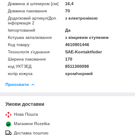
Довжина зі штекером [см]
16,4
Довжина паковання
70
Додатковий артикул/Доп.
з електронікою
інформація 2
Імпортований
Да
Котушка запалювання
з кінцевим ступенем
Код товару
4610901446
Технологія з’єднання
SAE-Kontaktfeder
Ширина паковання
170
код УКТЗЕД
8511300098
колір кожуха
хром/чорний
Приховати
Умови доставки
Нова Пошта
Магазини Rozetka
Доставка поштою