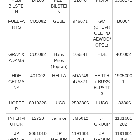
FEBI
24108
FEBI
22040
FISPA
8530171
BILSTEI
BILSTEI
N
N
FUELPA
CU1082
GEBE
945071
GM
B0004
RTS
(CHEVR
OLET/D
AEWOO/
OPEL)
GRAY &
CU1082
Hans
109541
HDE
401002
ADAMS
Pries
(Topran)
HDE
401002
HELLA
5DA749
HERTH
1905000
GERMA
475871
+ BUSS
1
NY
ELPART
S
HOFFE
8010328
HUCO
2503806
HUCO
133806
R
INTERM
12728
Janmor
JM5012
JP
1191601
OTOR
GROUP
202
JP
9051010
JP
1191601
JP
1191601
GROUP
02
GROUP
200
GROUP
209