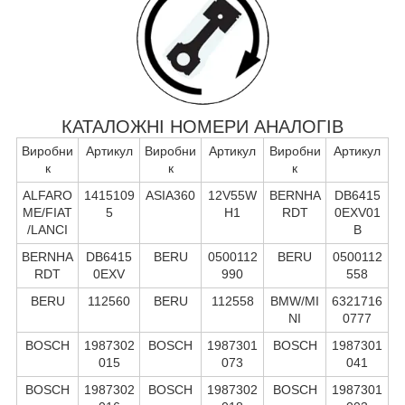
КАТАЛОЖНІ НОМЕРИ АНАЛОГІВ
Виробни
Артикул
Виробни
Артикул
Виробни
Артикул
к
к
к
ALFARO
1415109
ASIA360
12V55W
BERNHA
DB6415
ME/FIAT
5
H1
RDT
0EXV01
/LANCI
B
BERNHA
DB6415
BERU
0500112
BERU
0500112
RDT
0EXV
990
558
BERU
112560
BERU
112558
BMW/MI
6321716
NI
0777
BOSCH
1987302
BOSCH
1987301
BOSCH
1987301
015
073
041
BOSCH
1987302
BOSCH
1987302
BOSCH
1987301