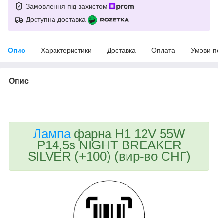
Замовлення під захистом
Доступна доставка
Опис
Характеристики
Доставка
Оплата
Умови п
Опис
bvd_ggl
Лампа
фарна H1 12V 55W
P14,5s NIGHT BREAKER
SILVER (+100) (вир-во СНГ)