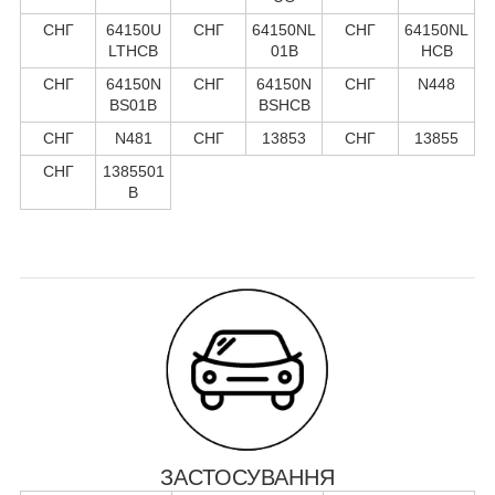
СНГ
64150U
СНГ
64150NL
СНГ
64150NL
LTHCB
01B
HCB
СНГ
64150N
СНГ
64150N
СНГ
N448
BS01B
BSHCB
СНГ
N481
СНГ
13853
СНГ
13855
СНГ
1385501
B
ЗАСТОСУВАННЯ