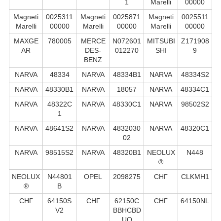
1
Marelli
00000
Magneti
0025311
Magneti
0025871
Magneti
0025511
Marelli
00000
Marelli
00000
Marelli
00000
MAXGE
780005
MERCE
N072601
MITSUBI
Z171908
AR
DES-
012270
SHI
9
BENZ
NARVA
48334
NARVA
48334B1
NARVA
48334S2
NARVA
48330B1
NARVA
18057
NARVA
48334C1
NARVA
48322С
NARVA
48330C1
NARVA
98502S2
1
NARVA
48641S2
NARVA
4832030
NARVA
48320C1
02
NARVA
98515S2
NARVA
48320B1
NEOLUX
N448
®
NEOLUX
N44801
OPEL
2098275
СНГ
CLKMH1
®
B
СНГ
64150S
СНГ
62150C
СНГ
64150NL
V2
BBHCBD
UO