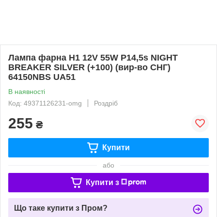
Лампа фарна H1 12V 55W P14,5s NIGHT
BREAKER SILVER (+100) (вир-во СНГ)
64150NBS UA51
В наявності
Код: 49371126231-omg
Роздріб
255
₴
Купити
або
Купити з
Що таке купити з Пром?