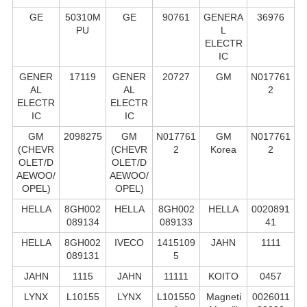
GE
50310M
GE
90761
GENERA
36976
PU
L
ELECTR
IC
GENER
17119
GENER
20727
GM
N017761
AL
AL
2
ELECTR
ELECTR
IC
IC
GM
2098275
GM
N017761
GM
N017761
(CHEVR
(CHEVR
2
Korea
2
OLET/D
OLET/D
AEWOO/
AEWOO/
OPEL)
OPEL)
HELLA
8GH002
HELLA
8GH002
HELLA
0020891
089134
089133
41
HELLA
8GH002
IVECO
1415109
JAHN
1111
089131
5
JAHN
1115
JAHN
11111
KOITO
0457
LYNX
L10155
LYNX
L101550
Magneti
0026011