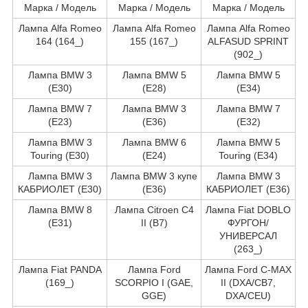
Марка / Модель
Марка / Модель
Марка / Модель
Лампа Alfa Romeo
Лампа Alfa Romeo
Лампа Alfa Romeo
164 (164_)
155 (167_)
ALFASUD SPRINT
(902_)
Лампа BMW 3
Лампа BMW 5
Лампа BMW 5
(E30)
(E28)
(E34)
Лампа BMW 7
Лампа BMW 3
Лампа BMW 7
(E23)
(E36)
(E32)
Лампа BMW 3
Лампа BMW 6
Лампа BMW 5
Touring (E30)
(E24)
Touring (E34)
Лампа BMW 3
Лампа BMW 3 купе
Лампа BMW 3
КАБРИОЛЕТ (E30)
(E36)
КАБРИОЛЕТ (E36)
Лампа BMW 8
Лампа Citroen C4
Лампа Fiat DOBLO
(E31)
II (B7)
ФУРГОН/
УНИВЕРСАЛ
(263_)
Лампа Fiat PANDA
Лампа Ford
Лампа Ford C-MAX
(169_)
SCORPIO I (GAE,
II (DXA/CB7,
GGE)
DXA/CEU)