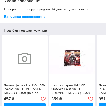
Умови повернення
Повернення товару впродовж 14 днів за домовленістю
Всі умови повернення
Подібні товари компанії
Лампа фарна H7 12V 55W
Лампа фарна H4 12V
Лам
PX26d NIGHT BREAKER
60/55W P43t NIGHT
P14
SILVER (+100) (вир-во
BREAKER SILVER (+100)
LASE
СНГ) 64210NBS UA51
blister (вир-во СНГ)
(+15
457
359
951
₴
₴
64193NBS-01B UA51
HCB