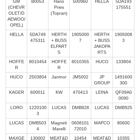
GM
B0053
Hans
500960
HELLA
5DA193
(CHEVR
Pries
175551
OLET/D
(Topran)
AEWOO/
OPEL)
HELLA
5DA749
HERTH
1905000
HERTH
1905008
475311
+ BUSS
7
+ BUSS
3
ELPART
JAKOPA
S
RTS
HOFFE
8010454
HOFFE
8010355
HUCO
133804
R
R
HUCO
2503804
Janmor
JM5002
JP
1491600
GROUP
300
KAGER
600011
KW
470413
LEINA
QF09A0
0090
LORO
1220100
LUCAS
DMB828
LUCAS
DMB925
3
LUCAS
DMB503
Magneti
0608101
MAPCO
80600
4
Marelli
72010
MAXGE
130002
MEAT&D
10454
MEAT&D
10355