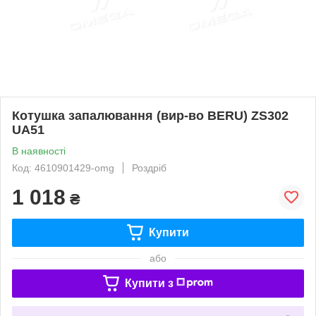
Котушка запалювання (вир-во BERU) ZS302
UA51
В наявності
Код: 4610901429-omg
Роздріб
1 018
₴
Купити
або
Купити з