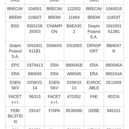
BRECAV
104001
BRECAV
122002
BRECAV
104001E
BREMI
11860T
BREMI
11894
BREMI
11859T
BSG
BSG158
CHAMPI
BAEA30
Delphi
GN1001
35003
ON
2
Poland
612B1
S.А.
Delphi
GN1001
DIAMAX
DG2083
DIPASP
BBA047
Poland
611B1
ORT
N
S.А.
EPS
1970413
ERA
880045B
ERA
880045A
ERA
880045
ERA
A88045
ERA
880154A
ESEN
03SKV2
ESEN
03SKV2
EUROC
DC1009
SKV
14
SKV
13
ABLE
FACET
96313
FACET
470352
FAE
80216
s.r.l.
s.r.l.
FEBI
29147
FISPA
8530086
GEBE
945151
BILSTEI
N