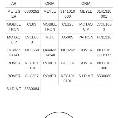
AR
ORIA
ORIA
METZG
0880252
MEYLE
3141310
MEYLE
3141310
ER
000
001
MOBILE
CE89
MOBILE
CE125
MOTAQ
LVCL105
TRON
TRON
UIP
3
MOTAQ
LVCL66
NGK
U5005
PATRON
PCI1216
UIP
0
Quinton
XIC8568
Quinton
XIC8242
ROVER
NEC101
Hazell
Hazell
000SLP
ROVER
NEC101
ROVER
GCL307
ROVER
NEC101
010
000
ROVER
GLC307
ROVER
NEC101
S.I.D.A.T
8530086
010L
S.I.D.A.T
8530084