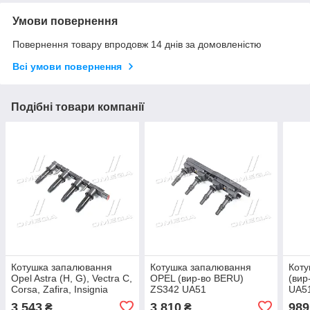
Умови повернення
Повернення товару впродовж 14 днів за домовленістю
Всі умови повернення
Подібні товари компанії
Котушка запалювання
Котушка запалювання
Коту
Opel Astra (H, G), Vectra C,
OPEL (вир-во BERU)
(вир
Corsa, Zafira, Insignia
ZS342 UA51
UA5
(вир-во BERU) ZS427
3 543
3 810
989
₴
₴