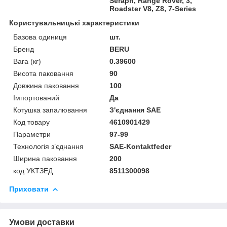
Seraph, Range Rover, 3,
Roadster V8, Z8, 7-Series
Користувальницькі характеристики
Базова одиниця
шт.
Бренд
BERU
Вага (кг)
0.39600
Висота паковання
90
Довжина паковання
100
Імпортований
Да
Котушка запалювання
З'єднання SAE
Код товару
4610901429
Параметри
97-99
Технологія з’єднання
SAE-Kontaktfeder
Ширина паковання
200
код УКТЗЕД
8511300098
Приховати
Умови доставки