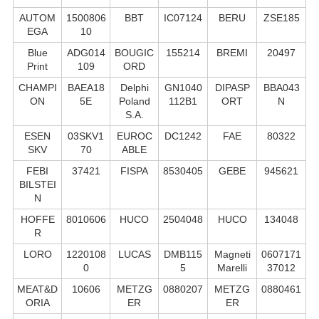
AUTOM
1500806
BBT
IC07124
BERU
ZSE185
EGA
10
Blue
ADG014
BOUGIC
155214
BREMI
20497
Print
109
ORD
CHAMPI
BAEA18
Delphi
GN1040
DIPASP
BBA043
ON
5E
Poland
112B1
ORT
N
S.А.
ESEN
03SKV1
EUROC
DC1242
FAE
80322
SKV
70
ABLE
FEBI
37421
FISPA
8530405
GEBE
945621
BILSTEI
N
HOFFE
8010606
HUCO
2504048
HUCO
134048
R
LORO
1220108
LUCAS
DMB115
Magneti
0607171
0
5
Marelli
37012
MEAT&D
10606
METZG
0880207
METZG
0880461
ORIA
ER
ER