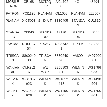
MOBILE
CE168
MOTAQ
LVCL102
NGK
48404
TRON
UIP
8
PATRON
PCI1128
PLANAM
QL1005
PLANAM
EE5007
PLANAM
XIG5008
S.I.D.A.T
8530405
STANDA
CU1510
RD
STANDA
CP040
STANDA
12126
STANDA
IIS435
RD
RD
RD
Stellox
6100167
SWAG
4093742
TESLA
CL238
SX
1
TRISCA
8860240
TRISCA
8860240
VAICO
V407000
N
38
N
28
81
WAIglob
CUF212
WE
2208303
WILMIN
WG1786
al
6
PARTS
51
K
938
WILMIN
WG1032
WILMIN
WG1012
WILMIN
WG1498
K
023
K
418
K
906
WILMIN
WG1430
WILMIN
WG1496
WILMIN
WG1756
K
026
K
900
K
504