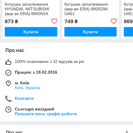
Котушка запалювання
Котушка запалювання
Коту
HYUNDAI, MITSUBISHI
(вир-во ERA) 880029A
(вир
(вир-во ERA) 880055A
UA51
UA5
UA51
873
749
869
₴
₴
Купити
Купити
Про нас
100% позитивних з 32 відгуків за рік
Працює з 19.02.2016
м. Київ
Київ, Україна
Контакти
Сьогодні вихідний
Показати весь графік роботи
Про нас