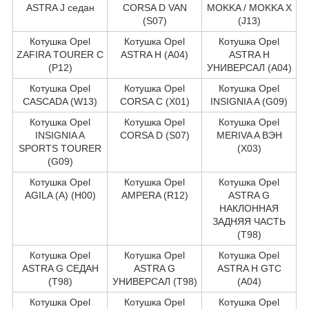
ASTRA J седан
CORSA D VAN
MOKKA / MOKKA X
(S07)
(J13)
Котушка Opel
Котушка Opel
Котушка Opel
ZAFIRA TOURER C
ASTRA H (A04)
ASTRA H
(P12)
УНИВЕРСАЛ (A04)
Котушка Opel
Котушка Opel
Котушка Opel
CASCADA (W13)
CORSA C (X01)
INSIGNIA A (G09)
Котушка Opel
Котушка Opel
Котушка Opel
INSIGNIA A
CORSA D (S07)
MERIVA A ВЭН
SPORTS TOURER
(X03)
(G09)
Котушка Opel
Котушка Opel
Котушка Opel
AGILA (A) (H00)
AMPERA (R12)
ASTRA G
НАКЛОННАЯ
ЗАДНЯЯ ЧАСТЬ
(T98)
Котушка Opel
Котушка Opel
Котушка Opel
ASTRA G СЕДАН
ASTRA G
ASTRA H GTC
(T98)
УНИВЕРСАЛ (T98)
(A04)
Котушка Opel
Котушка Opel
Котушка Opel