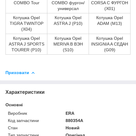
COMBO Tour
COMBO фургон/
CORSA C ФУРГОН
универсал
(X01)
Котушка Opel
Котушка Opel
Котушка Opel
TIGRA TWINTOP
ASTRA J (P10)
ADAM (M13)
(X04)
Котушка Opel
Котушка Opel
Котушка Opel
ASTRA J SPORTS
MERIVA B ВЭН
INSIGNIA A СЕДАН
TOURER (P10)
(S10)
(G09)
Приховати
Характеристики
Основні
Виробник
ERA
Код запчастини
880354A
Стан
Новий
Тип запчастини
Оригінал