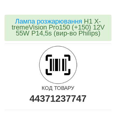
bvd_ggl
Лампа розжарювання
H1 X-
tremeVision Pro150 (+150) 12V
55W P14,5s (вир-во Philips)
КОД ТОВАРУ
44371237747