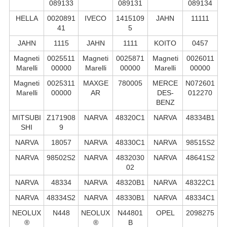
089133
089131
089134
HELLA
0020891
IVECO
1415109
JAHN
11111
41
5
JAHN
1115
JAHN
1111
KOITO
0457
Magneti
0025511
Magneti
0025871
Magneti
0026011
Marelli
00000
Marelli
00000
Marelli
00000
Magneti
0025311
MAXGE
780005
MERCE
N072601
Marelli
00000
AR
DES-
012270
BENZ
MITSUBI
Z171908
NARVA
48320C1
NARVA
48334B1
SHI
9
NARVA
18057
NARVA
48330C1
NARVA
98515S2
NARVA
98502S2
NARVA
4832030
NARVA
48641S2
02
NARVA
48334
NARVA
48320B1
NARVA
48322С1
NARVA
48334S2
NARVA
48330B1
NARVA
48334C1
NEOLUX
N448
NEOLUX
N44801
OPEL
2098275
®
®
B