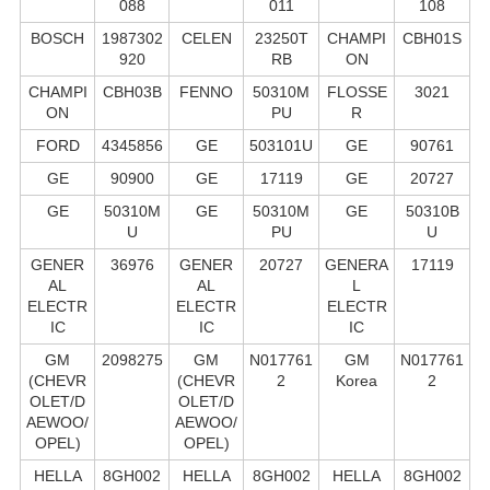
088
011
108
BOSCH
1987302
CELEN
23250T
CHAMPI
CBH01S
920
RB
ON
CHAMPI
CBH03B
FENNO
50310M
FLOSSE
3021
ON
PU
R
FORD
4345856
GE
503101U
GE
90761
GE
90900
GE
17119
GE
20727
GE
50310M
GE
50310M
GE
50310B
U
PU
U
GENER
36976
GENER
20727
GENERA
17119
AL
AL
L
ELECTR
ELECTR
ELECTR
IC
IC
IC
GM
2098275
GM
N017761
GM
N017761
(CHEVR
(CHEVR
2
Korea
2
OLET/D
OLET/D
AEWOO/
AEWOO/
OPEL)
OPEL)
HELLA
8GH002
HELLA
8GH002
HELLA
8GH002