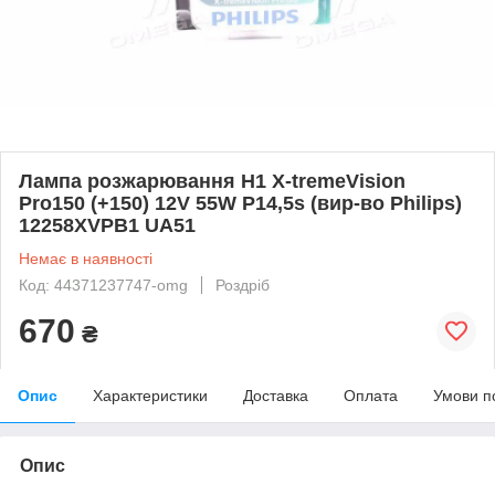
Лампа розжарювання H1 X-tremeVision
Pro150 (+150) 12V 55W P14,5s (вир-во Philips)
12258XVPB1 UA51
Немає в наявності
Код: 44371237747-omg
Роздріб
670
₴
Опис
Характеристики
Доставка
Оплата
Умови п
Опис