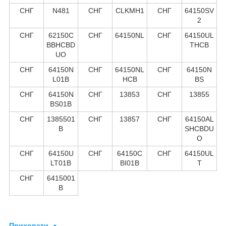
СНГ
N481
СНГ
CLKMH1
СНГ
64150SV
2
СНГ
62150C
СНГ
64150NL
СНГ
64150UL
BBHCBD
THCB
UO
СНГ
64150N
СНГ
64150NL
СНГ
64150N
L01B
HCB
BS
СНГ
64150N
СНГ
13853
СНГ
13855
BS01B
СНГ
1385501
СНГ
13857
СНГ
64150AL
B
SHCBDU
O
СНГ
64150U
СНГ
64150C
СНГ
64150UL
LT01B
BI01B
T
СНГ
6415001
B
Приховати