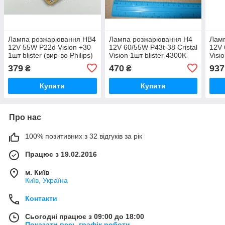
Лампа розжарювання HB4
Лампа розжарювання H4
Лам
12V 55W P22d Vision +30
12V 60/55W P43t-38 Cristal
12V 
1шт blister (вир-во Philips)
Vision 1шт blister 4300K
Visi
9006PRB1 UA51
(вир-во Philips)
(вир-
379
470
937
₴
₴
12342CVB1 UA51
123
Купити
Купити
Про нас
100% позитивних з 32 відгуків за рік
Працює з 19.02.2016
м. Київ
Київ, Україна
Контакти
Сьогодні працює з 09:00 до 18:00
Показати весь графік роботи