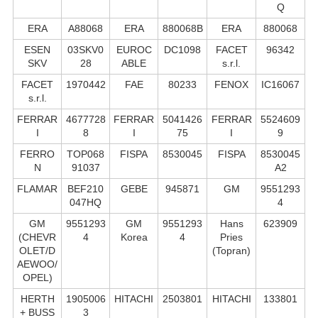
Q
ERA
A88068
ERA
880068B
ERA
880068
ESEN
03SKV0
EUROC
DC1098
FACET
96342
SKV
28
ABLE
s.r.l.
FACET
1970442
FAE
80233
FENOX
IC16067
s.r.l.
FERRAR
4677728
FERRAR
5041426
FERRAR
5524609
I
8
I
75
I
9
FERRO
TOP068
FISPA
8530045
FISPA
8530045
N
91037
A2
FLAMAR
BEF210
GEBE
945871
GM
9551293
047HQ
4
GM
9551293
GM
9551293
Hans
623909
(CHEVR
4
Korea
4
Pries
OLET/D
(Topran)
AEWOO/
OPEL)
HERTH
1905006
HITACHI
2503801
HITACHI
133801
+ BUSS
3