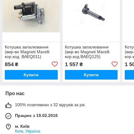
Котушка запалювання
Котушка запалювання
Коту
(вир-во Magneti Marelli
(вир-во Magneti Marelli
(вир
кор.код. BAEQ011)
кор.код BAEQ125)
кор.
060717011012 UA51
060717125012 UA51
060
854
1 557
1 5
₴
₴
Купити
Купити
Про нас
100% позитивних з 32 відгуків за рік
Працює з 19.02.2016
м. Київ
Київ, Україна