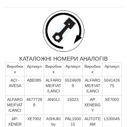
КАТАЛОЖНІ НОМЕРИ АНАЛОГІВ
Виробни
Артикул
Виробни
Артикул
Виробни
Артикул
к
к
к
ACI -
ABE085
ALFARO
5524609
ALFARO
5041426
AVESA
ME/FIAT
9
ME/FIAT
75
/LANCI
/LANCI
ALFARO
4677728
ANGLI
15023
AP
XE7002
ME/FIAT
8
XENERG
/LANCI
Y
AP-
XE7002
ASHUKI
PAL1500
AUTOTE
L530045
XENER
by
15
AM