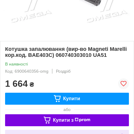
Котушка запалювання (вир-во Magneti Marelli
кор.код. BAE403C) 060740303010 UA51
В наявності
Код: 6900640356-omg
Роздріб
1 664
₴
Купити
або
Купити з