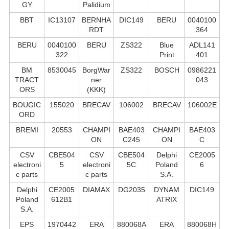
GY
Palidium
BBT
IC13107
BERNHA
DIC149
BERU
0040100
RDT
364
BERU
0040100
BERU
ZS322
Blue
ADL141
322
Print
401
BM
8530045
BorgWar
ZS322
BOSCH
0986221
TRACT
ner
043
ORS
(KKK)
BOUGIC
155020
BRECAV
106002
BRECAV
106002E
ORD
BREMI
20553
CHAMPI
BAE403
CHAMPI
BAE403
ON
C245
ON
C
CSV
CBE504
CSV
CBE504
Delphi
CE2005
electroni
5
electroni
5C
Poland
6
c parts
c parts
S.А.
Delphi
CE2005
DIAMAX
DG2035
DYNAM
DIC149
Poland
612B1
ATRIX
S.А.
EPS
1970442
ERA
880068A
ERA
880068H