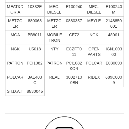
MEAT&D
10332E
MEC-
E100240
MEC-
E100240
ORIA
DIESEL
DIESEL
M
METZG
880068
METZG
0880357
MEYLE
2148850
ER
ER
001
MGA
BB8011
MOBILE
CE72
NGK
48061
TRON
NGK
U5018
NTY
ECZFT0
OPEN
IGN1003
11
PARTS
00
PATRON
PCI1082
PATRON
PCI1082
POLCAR
E030099
KOR
POLCAR
BAE403
REAL
3002710
RIDEX
689C000
C
0BN
9
S.I.D.A.T
8530045