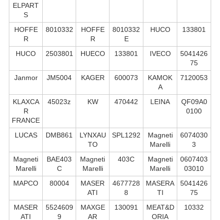
ELPART
S
HOFFE
8010332
HOFFE
8010332
HUCO
133801
R
R
E
HUCO
2503801
HUECO
133801
IVECO
5041426
75
Janmor
JM5004
KAGER
600073
KAMOK
7120053
A
KLAXCA
45023z
KW
470442
LEINA
QF09A0
R
0100
FRANCE
LUCAS
DMB861
LYNXAU
SPL1292
Magneti
6074030
TO
Marelli
3
Magneti
BAE403
Magneti
403C
Magneti
0607403
Marelli
C
Marelli
Marelli
03010
MAPCO
80004
MASER
4677728
MASERA
5041426
ATI
8
TI
75
MASER
5524609
MAXGE
130091
MEAT&D
10332
ATI
9
AR
ORIA