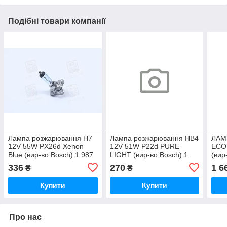
Подібні товари компанії
Лампа розжарювання H7
Лампа розжарювання HB4
ЛАМ
12V 55W PX26d Xenon
12V 51W P22d PURE
ECO
Blue (вир-во Bosch) 1 987
LIGHT (вир-во Bosch) 1
(вир
302 075 UA51
987 302 153 UA51
850
336
270
1 6
₴
₴
Купити
Купити
Про нас