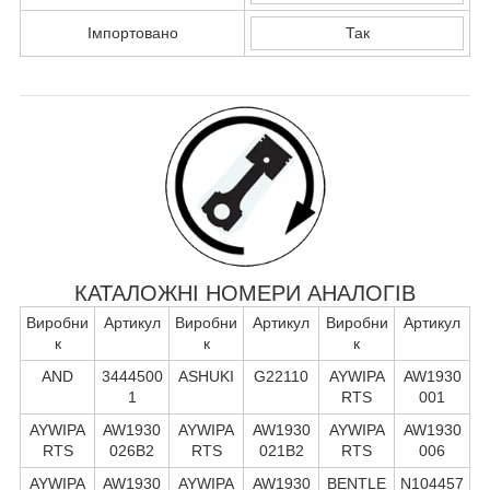
Імпортовано
Так
КАТАЛОЖНІ НОМЕРИ АНАЛОГІВ
Виробни
Артикул
Виробни
Артикул
Виробни
Артикул
к
к
к
AND
3444500
ASHUKI
G22110
AYWIPA
AW1930
1
RTS
001
AYWIPA
AW1930
AYWIPA
AW1930
AYWIPA
AW1930
RTS
026B2
RTS
021B2
RTS
006
AYWIPA
AW1930
AYWIPA
AW1930
BENTLE
N104457