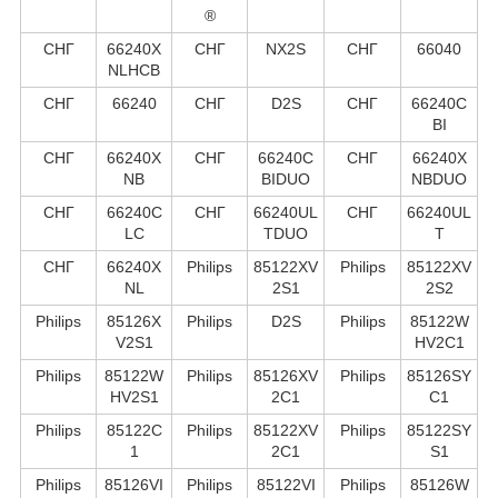
®
СНГ
66240X
СНГ
NX2S
СНГ
66040
NLHCB
СНГ
66240
СНГ
D2S
СНГ
66240C
BI
СНГ
66240X
СНГ
66240C
СНГ
66240X
NB
BIDUO
NBDUO
СНГ
66240C
СНГ
66240UL
СНГ
66240UL
LC
TDUO
T
СНГ
66240X
Philips
85122XV
Philips
85122XV
NL
2S1
2S2
Philips
85126X
Philips
D2S
Philips
85122W
V2S1
HV2C1
Philips
85122W
Philips
85126XV
Philips
85126SY
HV2S1
2C1
C1
Philips
85122C
Philips
85122XV
Philips
85122SY
1
2C1
S1
Philips
85126VI
Philips
85122VI
Philips
85126W