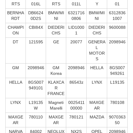
RTS
016L
RTS
011L
Y
01
BERNHA
DB6624
BMW/MI
6321716
BMW/MI
6312836
RDT
0D2S
NI
0806
NI
1007
CHAMPI
CBI84X
DIEDERI
LID1000
DIEDERI
9600088
ON
CHS
1
CHS
DT
121595
GE
20077
GENERA
2098946
L
MOTOR
S
GM
2098946
GM
2098946
HELLA
8GS007
Korea
949261
HELLA
8GS007
KLAXCA
86543z
LYNX
L19135
949101
R
FRANCE
LYNX
L19135
Magneti
0025411
MAXGE
780108
W
Marelli
00000
AR
MAXGE
780110
MAXGE
780121
MAZDA
9070363
AR
AR
50
NARVA
84002
NEOLUX
NX2S
OPEL
2098946