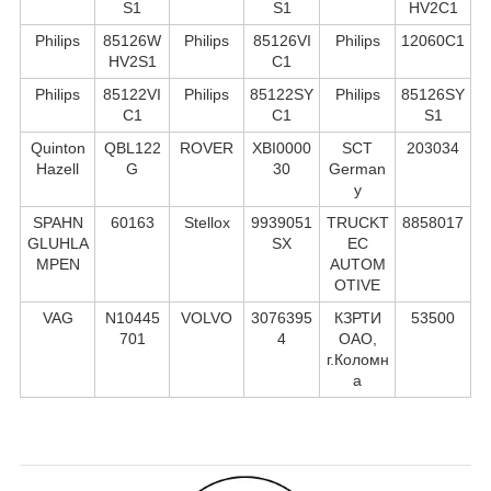
S1
S1
HV2C1
Philips
85126W
Philips
85126VI
Philips
12060C1
HV2S1
C1
Philips
85122VI
Philips
85122SY
Philips
85126SY
C1
C1
S1
Quinton
QBL122
ROVER
XBI0000
SCT
203034
Hazell
G
30
German
y
SPAHN
60163
Stellox
9939051
TRUCKT
8858017
GLUHLA
SX
EC
MPEN
AUTOM
OTIVE
VAG
N10445
VOLVO
3076395
КЗРТИ
53500
701
4
ОАО,
г.Коломн
а