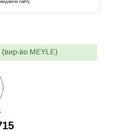
окидаючи сайту.
(вир-во MEYLE)
У
715