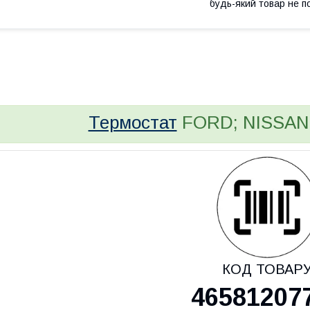
будь-який товар не п
bvd_ggl
Термостат
FORD; NISSAN 
КОД ТОВАР
46581207