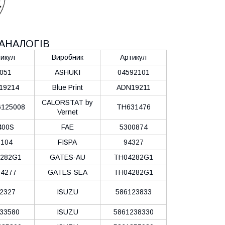
АНАЛОГІВ
икул
Виробник
Артикул
051
ASHUKI
04592101
19214
Blue Print
ADN19211
CALORSTAT by
125008
TH631476
Vernet
400S
FAE
5300874
104
FISPA
94327
282G1
GATES-AU
TH04282G1
4277
GATES-SEA
TH04282G1
2327
ISUZU
586123833
33580
ISUZU
5861238330