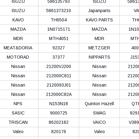
ISUZU
586135793
ISUZU
5861
ISUZU
5861373210
Japanparts
VA
KAVO
TH6504
KAVO PARTS
TH
MAZDA
1N0715171
MAZDA
1N10
MDR
MTH4051
MDR
MTH
MEAT&DORIA
92327
METZGER
400
MOTORAD
37377
NIPPARTS
J15
Nissan
21200VJ200
Nissan
2120
Nissan
212000C811
Nissan
2120
Nissan
2120093J01
Nissan
2120
Nissan
212000C82A
Nissan
2120
NPS
N153N18
Quinton Hazell
QT
SASIC
9000725
SWAG
829
TRISCAN
86202182
VAICO
V389
Valeo
820176
Valeo
82