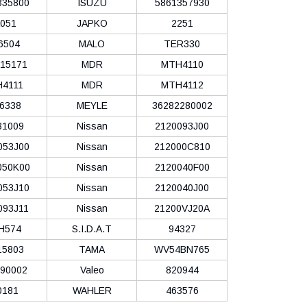
335800
ISUZU
5861357930
051
JAPKO
2251
6504
MALO
TER330
15171
MDR
MTH4110
4111
MDR
MTH4112
6338
MEYLE
36282280002
31009
Nissan
2120093J00
053J00
Nissan
212000C810
050K00
Nissan
2120040F00
053J10
Nissan
2120040J00
093J11
Nissan
21200VJ20A
H574
S.I.D.A.T
94327
15803
TAMA
WV54BN765
90002
Valeo
820944
0181
WAHLER
463576