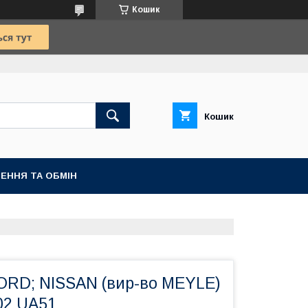
Кошик
Кошик
ЕННЯ ТА ОБМІН
ORD; NISSAN (вир-во MEYLE)
02 UA51