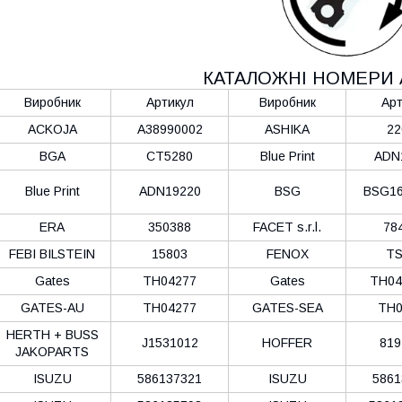
КАТАЛОЖНІ НОМЕРИ 
Виробник
Артикул
Виробник
Арт
ACKOJA
A38990002
ASHIKA
22
BGA
CT5280
Blue Print
ADN
Blue Print
ADN19220
BSG
BSG16
ERA
350388
FACET s.r.l.
78
FEBI BILSTEIN
15803
FENOX
TS
Gates
TH04277
Gates
TH04
GATES-AU
TH04277
GATES-SEA
TH0
HERTH + BUSS
J1531012
HOFFER
819
JAKOPARTS
ISUZU
586137321
ISUZU
5861