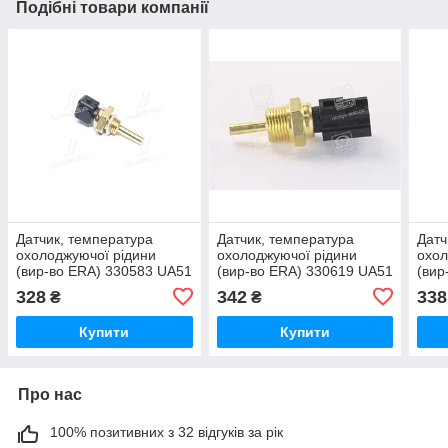
Подібні товари компанії
Датчик, температура
Датчик, температура
Датч
охолоджуючої рідини
охолоджуючої рідини
охол
(вир-во ERA) 330583 UA51
(вир-во ERA) 330619 UA51
(вир
328
342
338
₴
₴
Купити
Купити
Про нас
100% позитивних з 32 відгуків за рік