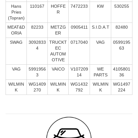
Hans
110167
HOFFE
7472233
KW
530255
Pries
R
(Topran)
MEAT&D
82233
METZG
0905411
S.I.D.A.T
82480
ORIA
ER
SWAG
3092833
TRUCKT
0717040
VAG
0599195
4
EC
63
AUTOM
OTIVE
VAG
5991956
VAICO
V107209
WE
4105801
3
14
PARTS
36
WILMIN
WG1409
WILMIN
WG1432
WILMIN
WG1497
K
270
K
792
K
224