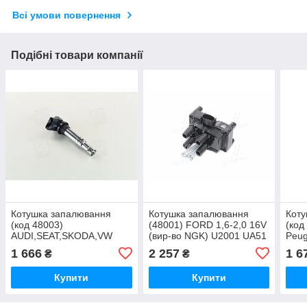
Всі умови повернення
Подібні товари компанії
Котушка запалювання
Котушка запалювання
Коту
(код 48003)
(48001) FORD 1,6-2,0 16V
(код
AUDI,SEAT,SKODA,VW
(вир-во NGK) U2001 UA51
Peug
(вир-во NGK) U5002 UA51
NGK
1 666
2 257
1 6
₴
₴
Купити
Купити