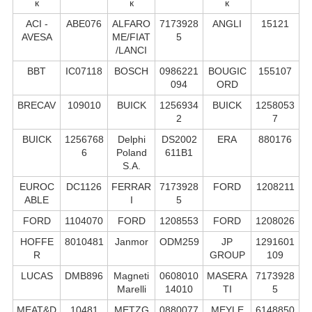
к
к
к
ACI -
ABE076
ALFARO
7173928
ANGLI
15121
AVESA
ME/FIAT
5
/LANCI
BBT
IC07118
BOSCH
0986221
BOUGIC
155107
094
ORD
BRECAV
109010
BUICK
1256934
BUICK
1258053
2
7
BUICK
1256768
Delphi
DS2002
ERA
880176
6
Poland
611B1
S.А.
EUROC
DC1126
FERRAR
7173928
FORD
1208211
ABLE
I
5
FORD
1104070
FORD
1208553
FORD
1208026
HOFFE
8010481
Janmor
ODM259
JP
1291601
R
GROUP
109
LUCAS
DMB896
Magneti
0608010
MASERA
7173928
Marelli
14010
TI
5
MEAT&D
10481
METZG
0880077
MEYLE
6148850