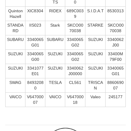
TS
0
Quinton
XIC8304
RIDEX
689C003
S.I.D.A.T
8530313
Hazell
9
STANDA
IIS023
Stark
SKCO00
STARKE
SKCO00
RD
70038
70038
SUBARU
3340065
SUBARU
3340065
SUZUKI
3340062
G01
G02
J00
SUZUKI
3340065
SUZUKI
3340065
SUZUKI
33400M
G00
G02
79F00
SUZUKI
3341077
SUZUKI
3340062
SUZUKI
3340065
E01
J00000
G01
SWAG
8493208
TESLA
CL561
TRISCA
8860690
0
N
07
VAICO
V647000
VAICO
V647000
Valeo
245177
07
18