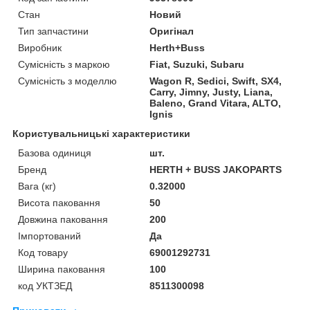
Стан
Новий
Тип запчастини
Оригінал
Виробник
Herth+Buss
Сумісність з маркою
Fiat, Suzuki, Subaru
Сумісність з моделлю
Wagon R, Sedici, Swift, SX4,
Carry, Jimny, Justy, Liana,
Baleno, Grand Vitara, ALTO,
Ignis
Користувальницькі характеристики
Базова одиниця
шт.
Бренд
HERTH + BUSS JAKOPARTS
Вага (кг)
0.32000
Висота паковання
50
Довжина паковання
200
Імпортований
Да
Код товару
69001292731
Ширина паковання
100
код УКТЗЕД
8511300098