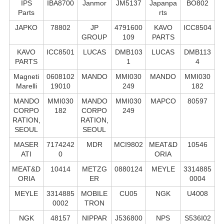
IPS
IBA8700
Janmor
JM5137
Japanpa
BO802
Parts
rts
JAPKO
78802
JP
4791600
KAVO
ICC8504
GROUP
109
PARTS
KAVO
ICC8501
LUCAS
DMB103
LUCAS
DMB113
PARTS
1
4
Magneti
0608102
MANDO
MMI030
MANDO
MMI030
Marelli
19010
249
182
MANDO
MMI030
MANDO
MMI030
MAPCO
80597
CORPO
182
CORPO
249
RATION,
RATION,
SEOUL
SEOUL
MASER
7174242
MDR
MCI9802
MEAT&D
10546
ATI
0
ORIA
MEAT&D
10414
METZG
0880124
MEYLE
3314885
ORIA
ER
0004
MEYLE
3314885
MOBILE
CU05
NGK
U4008
0002
TRON
NGK
48157
NIPPAR
J536800
NPS
S536I02