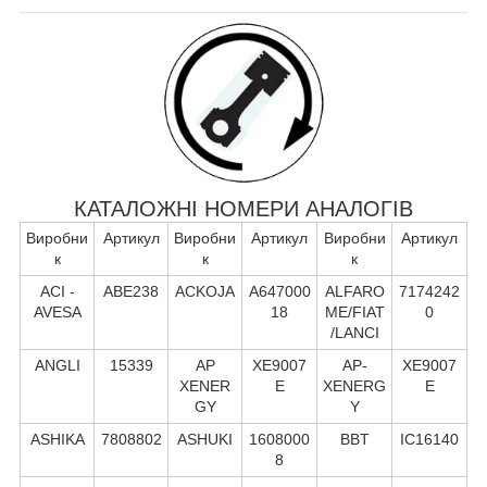
КАТАЛОЖНІ НОМЕРИ АНАЛОГІВ
Виробни
Артикул
Виробни
Артикул
Виробни
Артикул
к
к
к
ACI -
ABE238
ACKOJA
A647000
ALFARO
7174242
AVESA
18
ME/FIAT
0
/LANCI
ANGLI
15339
AP
XE9007
AP-
XE9007
XENER
E
XENERG
E
GY
Y
ASHIKA
7808802
ASHUKI
1608000
BBT
IC16140
8