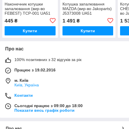
Наконечник котушки
Котушка запалювання
Коту
запалювання (вир-во
MAZDA (вир-во Jakoparts)
CHER
FEBEST) TCP-001 UA51
J5373008 UA51
во J
UA5
445
1 491
1 5
₴
₴
Купити
Купити
Про нас
100% позитивних з 32 відгуків за рік
Працює з 19.02.2016
м. Київ
Київ, Україна
Контакти
Сьогодні працює з 09:00 до 18:00
Показати весь графік роботи
Про нас