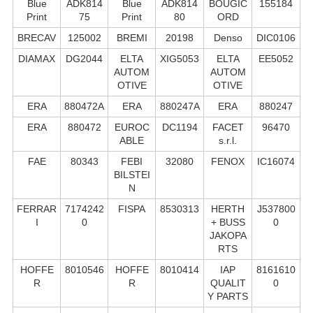
Blue
ADK814
Blue
ADK814
BOUGIC
155184
Print
75
Print
80
ORD
BRECAV
125002
BREMI
20198
Denso
DIC0106
DIAMAX
DG2044
ELTA
XIG5053
ELTA
EE5052
AUTOM
AUTOM
OTIVE
OTIVE
ERA
880472A
ERA
880247A
ERA
880247
ERA
880472
EUROC
DC1194
FACET
96470
ABLE
s.r.l.
FAE
80343
FEBI
32080
FENOX
IC16074
BILSTEI
N
FERRAR
7174242
FISPA
8530313
HERTH
J537800
I
0
+ BUSS
0
JAKOPA
RTS
HOFFE
8010546
HOFFE
8010414
IAP
8161610
R
R
QUALIT
0
Y PARTS