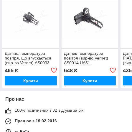
Датчик, температура
Датчик температури
Датч
повітря, що впускається
повітря (вир-во Vernet)
FIA
(вир-во Vernet) AS0033
AS0014 UA51
(вир
UA51
UA5
465
648
435
₴
₴
Купити
Купити
Про нас
100% позитивних з 32 відгуків за рік
Працює з 19.02.2016
м. Київ