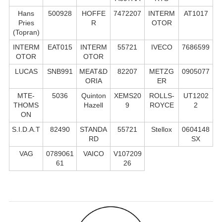
Hans
500928
HOFFE
7472207
INTERM
AT1017
Pries
R
OTOR
(Topran)
INTERM
EAT015
INTERM
55721
IVECO
7686599
OTOR
OTOR
LUCAS
SNB991
MEAT&D
82207
METZG
0905077
ORIA
ER
MTE-
5036
Quinton
XEMS20
ROLLS-
UT1202
THOMS
Hazell
9
ROYCE
2
ON
S.I.D.A.T
82490
STANDA
55721
Stellox
0604148
RD
SX
VAG
0789061
VAICO
V107209
61
26