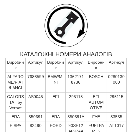
КАТАЛОЖНІ НОМЕРИ АНАЛОГІВ
Виробни
Артикул
Виробни
Артикул
Виробни
Артикул
к
к
к
ALFARO
7686599
BMW/MI
1362171
BOSCH
0280130
ME/FIAT
NI
8736
060
/LANCI
CALORS
AS0045
EFI
295115
EFI
295115
TAT by
AUTOM
Vernet
OTIVE
ERA
550691
ERA
550691A
FAE
33535
FISPA
82490
FORD
90SF12
FUELPA
AT1017
A697AA
RTS