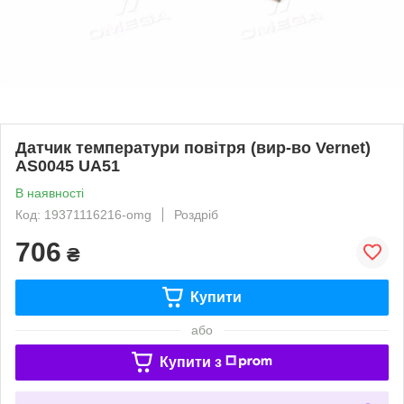
Датчик температури повітря (вир-во Vernet)
AS0045 UA51
В наявності
Код: 19371116216-omg
Роздріб
706
₴
Купити
або
Купити з