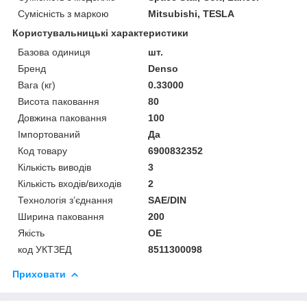
Сумісність з маркою
Mitsubishi, TESLA
Користувальницькі характеристики
Базова одиниця
шт.
Бренд
Denso
Вага (кг)
0.33000
Висота паковання
80
Довжина паковання
100
Імпортований
Да
Код товару
6900832352
Кількість виводів
3
Кількість входів/виходів
2
Технологія з’єднання
SAE/DIN
Ширина паковання
200
Якість
OE
код УКТЗЕД
8511300098
Приховати