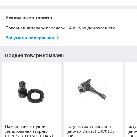
Умови повернення
Повернення товару впродовж 14 днів за домовленістю
Всі умови повернення
Подібні товари компанії
Наконечник котушки
Котушка запалювання
Коту
запалювання (вир-во
(вир-во Denso) DIC0106
(вир
FEBEST) TCP-001 UA51
UA51
UA5