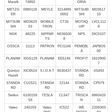
Marelli
74850
ORIA
METZG
0880118
MEYLE
3214885
MITSUBI
MD3617
ER
0002
SHI
10
MITSUBI
MD3629
MOBILE
CT26
MOTAQ
LVCL112
SHI
03
TRON
UIP
8
NGK
48225
NIPPAR
N536500
NPS
DIC0107
TS
8
OSSCA
11113
PATRON
PCI1166
PEMEBL
JAPBO5
A
00
PLANAM
XIG5129
PLANAM
EE5146
PROFIT
1810900
7
Quinton
XIC8524
S.I.D.A.T
8530437
STANDA
IIS493
Hazell
RD
STANDA
CU1521
STANDA
12144
STANDA
CP079
RD
RD
RD
Stellox
6100159
TESLA
CL547
TRISCA
8860420
SX
N
11
Valeo
245259
Valeo
IC522
WE
2208303
PHC
PARTS
83