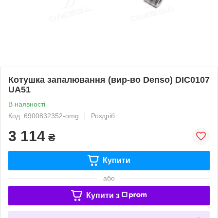
Котушка запалювання (вир-во Denso) DIC0107
UA51
В наявності
Код: 6900832352-omg
Роздріб
3 114
₴
Купити
або
Купити з