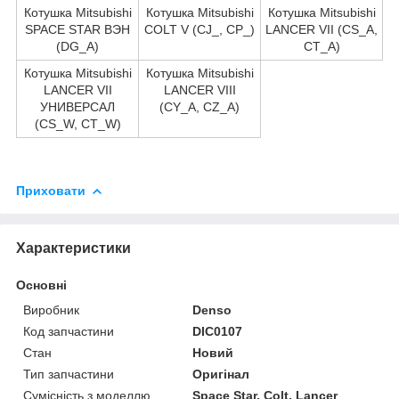
Котушка Mitsubishi
Котушка Mitsubishi
Котушка Mitsubishi
SPACE STAR ВЭН
COLT V (CJ_, CP_)
LANCER VII (CS_A,
(DG_A)
CT_A)
Котушка Mitsubishi
Котушка Mitsubishi
LANCER VII
LANCER VIII
УНИВЕРСАЛ
(CY_A, CZ_A)
(CS_W, CT_W)
Приховати
Характеристики
Основні
Виробник
Denso
Код запчастини
DIC0107
Стан
Новий
Тип запчастини
Оригінал
Сумісність з моделлю
Space Star, Colt, Lancer