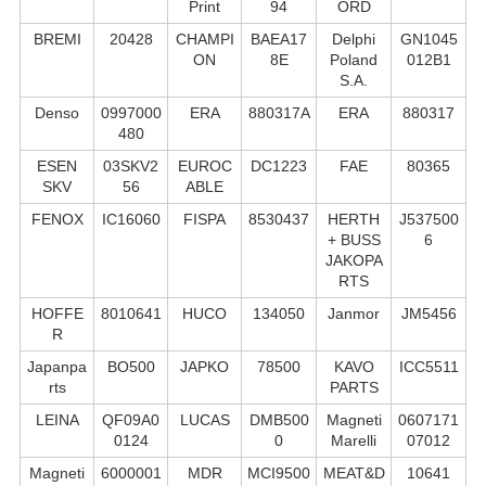
Print
94
ORD
BREMI
20428
CHAMPI
BAEA17
Delphi
GN1045
ON
8E
Poland
012B1
S.А.
Denso
0997000
ERA
880317A
ERA
880317
480
ESEN
03SKV2
EUROC
DC1223
FAE
80365
SKV
56
ABLE
FENOX
IC16060
FISPA
8530437
HERTH
J537500
+ BUSS
6
JAKOPA
RTS
HOFFE
8010641
HUCO
134050
Janmor
JM5456
R
Japanpa
BO500
JAPKO
78500
KAVO
ICC5511
rts
PARTS
LEINA
QF09A0
LUCAS
DMB500
Magneti
0607171
0124
0
Marelli
07012
Magneti
6000001
MDR
MCI9500
MEAT&D
10641