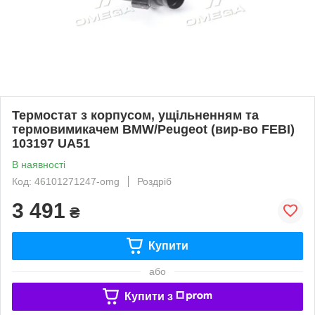
Термостат з корпусом, ущільненням та
термовимикачем BMW/Peugeot (вир-во FEBI)
103197 UA51
В наявності
Код: 46101271247-omg
Роздріб
3 491
₴
Купити
або
Купити з