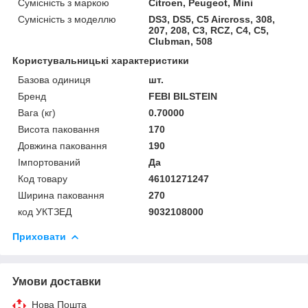
Сумісність з маркою
Citroen, Peugeot, Mini
Сумісність з моделлю
DS3, DS5, C5 Aircross, 308,
207, 208, C3, RCZ, C4, C5,
Clubman, 508
Користувальницькі характеристики
Базова одиниця
шт.
Бренд
FEBI BILSTEIN
Вага (кг)
0.70000
Висота паковання
170
Довжина паковання
190
Імпортований
Да
Код товару
46101271247
Ширина паковання
270
код УКТЗЕД
9032108000
Приховати
Умови доставки
Нова Пошта