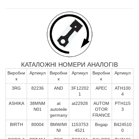
КАТАЛОЖНІ НОМЕРИ АНАЛОГІВ
Виробни
Артикул
Виробни
Артикул
Виробни
Артикул
к
к
к
3RG
82236
AND
3F12202
APEC
ATH100
1
4
ASHIKA
38MNM
at
at22928
AUTOM
PTH115
N01
autoteile
OTOR
3
germany
FRANCE
BIRTH
80004
BMW/MI
1153753
Bogap
B424510
NI
4521
0