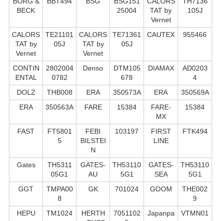
BORG &
BBT494
BSG
BSG151
CALORS
TH7136
BECK
25004
TAT by
105J
Vernet
CALORS
TE21101
CALORS
TE71361
CAUTEX
955466
TAT by
05J
TAT by
05J
Vernet
Vernet
CONTIN
2802004
Denso
DTM105
DIAMAX
AD0203
ENTAL
0782
678
4
DOLZ
THB008
ERA
350573A
ERA
350569A
ERA
350563A
FARE
15384
FARE-
15384
MX
FAST
FT5801
FEBI
103197
FIRST
FTK494
5
BILSTEI
LINE
N
Gates
TH5311
GATES-
TH53110
GATES-
TH53110
05G1
AU
5G1
SEA
5G1
GGT
TMPA00
GK
701024
GOOM
THE002
8
9
HEPU
TM1024
HERTH
7051102
Japanpa
VTMN01