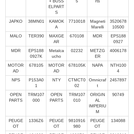
+ BUSS
5
rts
ELPART
S
JAPKO
38MN01
KAMOK
7710018
Magneti
3520678
A
Marelli
10500
MALO
TER390
MAXGE
670108
MDR
EPS188
AR
0927
MDR
EPS188
Metalca
02232
METZG
4006178
0927K
ucho
ER
MOTOR
678105
MOTOR
678105K
NAPA
NTH100
AD
AD
4
NPS
P153A0
NTY
CTMCT0
Omnicraf
2457897
1
02
t
OPEN
TRM107
OPEN
TRM107
ORIGIN
90749
PARTS
000
PARTS
010
AL
IMPERIU
M
PEUGE
1336Z6
PEUGE
9810916
PEUGE
134088
OT
OT
980
OT