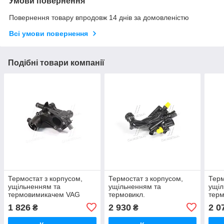
Умови повернення
Повернення товару впродовж 14 днів за домовленістю
Всі умови повернення
Подібні товари компанії
Термостат з корпусом,
Термостат з корпусом,
Терм
ущільненням та
ущільненням та
ущіл
термовимикачем VAG
термовикл.
терм
(вир-во FEBI) 109147
Citroen/Peugeot (вир-во
FEBI
1 826
2 930
2 0
₴
₴
UA51
FEBI) 107987 UA51