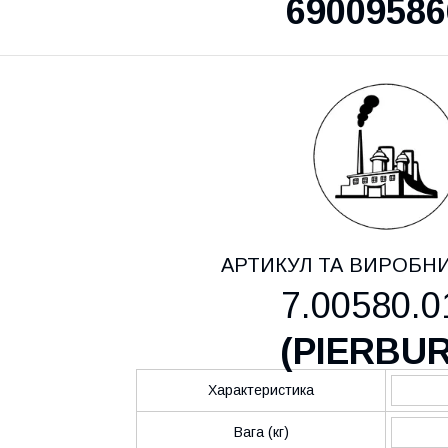
69009586
АРТИКУЛ ТА ВИРОБН
7.00580.0
(
PIERBU
Характеристика
Вага (кг)