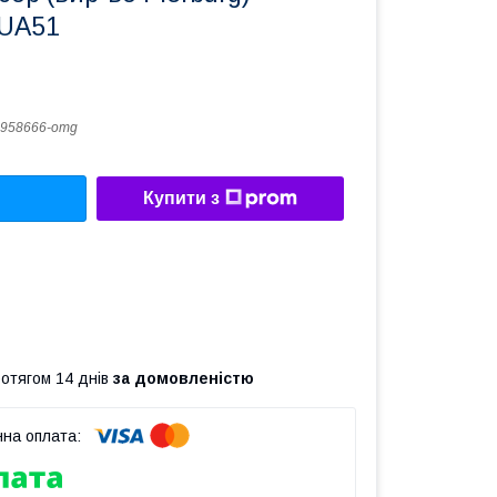
 UA51
958666-omg
Купити з
ротягом 14 днів
за домовленістю