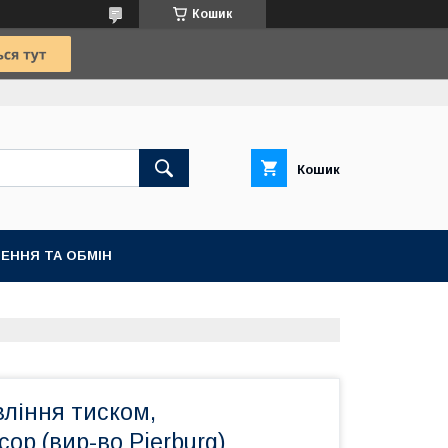
Кошик
Кошик
ЕННЯ ТА ОБМІН
ління тиском,
ор (вир-во Pierburg)