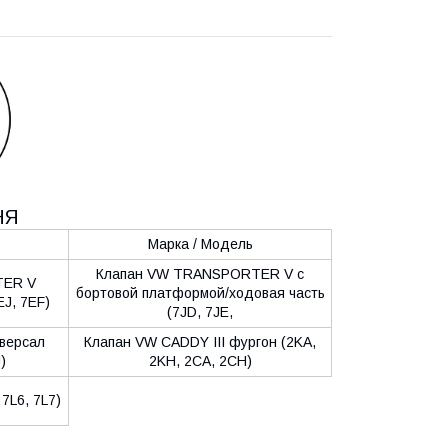
НЯ
Марка / Модель
Клапан VW TRANSPORTER V c
TER V
бортовой платформой/ходовая часть
EJ, 7EF)
(7JD, 7JE,
иверсал
Клапан VW CADDY III фургон (2KA,
)
2KH, 2CA, 2CH)
7L6, 7L7)