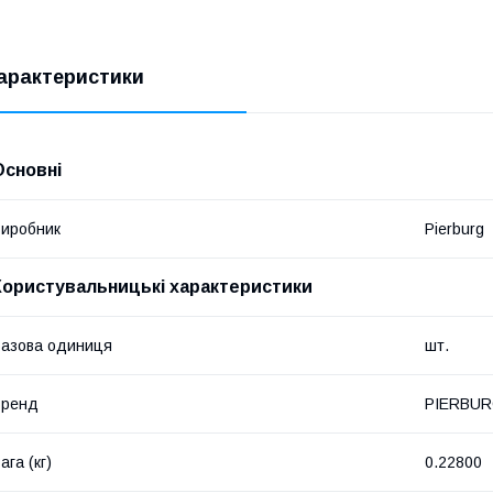
арактеристики
Основні
иробник
Pierburg
Користувальницькі характеристики
азова одиниця
шт.
Бренд
PIERBU
ага (кг)
0.22800