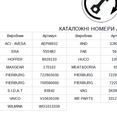
КАТАЛОЖНІ НОМЕРИ 
Виробник
Артикул
Виробник
Арт
ACI - AVESA
AEPW032
AND
3J9
ERA
555482
FAE
56
HOFFER
8029133
HUCO
13
MAXGEAR
170102
MEAT&DORIA
9
PIERBURG
722903030
PIERBURG
7229
PIERBURG
700580000
PIERBURG
722
S.I.D.A.T
83842
VAG
1K09
VAICO
V10630106
WE PARTS
3312
WILMINK
WG1013339