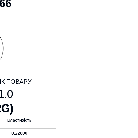
66
ИК ТОВАРУ
1.0
RG
)
Властивість
0.22800