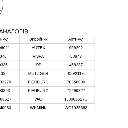
АНАЛОГІВ
икул
Виробник
Артикул
06021
AUTEX
959292
046
FISPA
83842
9335
IPD
458287
133
METZGER
0892119
03270
PIERBURG
70058000
90303
PIERBURG
72290327
06627
VAG
1J0906627C
40030
WILMINK
WG1025663