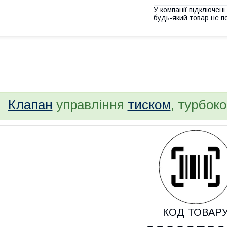
У компанії підключені
будь-який товар не п
bvd_ggl
Клапан
управління
тиском
, турбоко
КОД ТОВАР