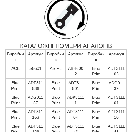
КАТАЛОЖНІ НОМЕРИ АНАЛОГІВ
Виробни
Артикул
Виробни
Артикул
Виробни
Артикул
к
к
к
ACE
S5601
AS-PL
ABH600
Blue
ADT3111
2
Print
03
Blue
ADT311
Blue
ADT311
Blue
ADG011
Print
536
Print
501
Print
39
Blue
ADG011
Blue
ADK8111
Blue
ADT3111
Print
57
Print
1
Print
01
Blue
ADT311
Blue
ADT3111
Blue
ADT3111
Print
153
Print
04
Print
10
Blue
ADT311
Blue
ADT3111
Blue
ADT3111
Print
129
Print
43
Print
48