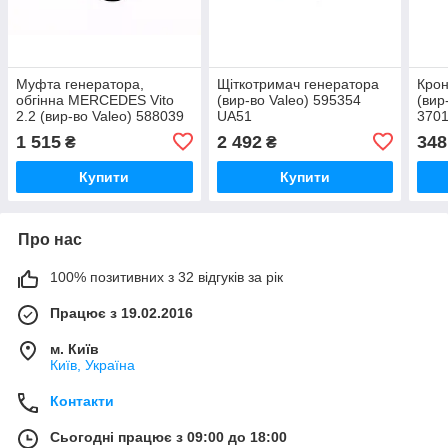
Муфта генератора,
Щіткотримач генератора
Крон
обгінна MERCEDES Vito
(вир-во Valeo) 595354
(вир
2.2 (вир-во Valeo) 588039
UA51
370
UA51
1 515
2 492
348
₴
₴
Купити
Купити
Про нас
100% позитивних з 32 відгуків за рік
Працює з 19.02.2016
м. Київ
Київ, Україна
Контакти
Сьогодні працює з 09:00 до 18:00