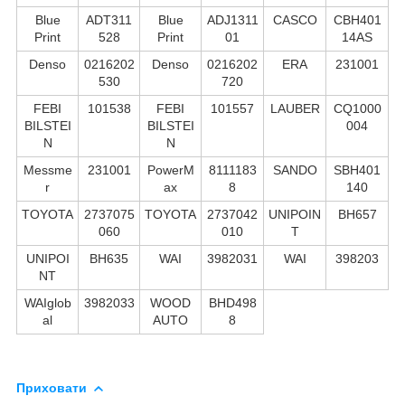
Blue
ADT311
Blue
ADJ1311
CASCO
CBH401
Print
528
Print
01
14AS
Denso
0216202
Denso
0216202
ERA
231001
530
720
FEBI
101538
FEBI
101557
LAUBER
CQ1000
BILSTEI
BILSTEI
004
N
N
Messme
231001
PowerM
8111183
SANDO
SBH401
r
ax
8
140
TOYOTA
2737075
TOYOTA
2737042
UNIPOIN
BH657
060
010
T
UNIPOI
BH635
WAI
3982031
WAI
398203
NT
WAIglob
3982033
WOOD
BHD498
al
AUTO
8
Приховати