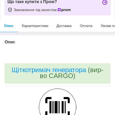
Що таке купити з Пром?
Замовлення під захистом
Опис
Характеристики
Доставка
Оплата
Умови п
Опис
bvd_ggl
Щіткотримач генератора
(вир-
во CARGO)