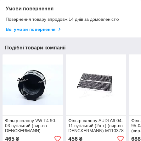
Умови повернення
Повернення товару впродовж 14 днів за домовленістю
Всі умови повернення
Подібні товари компанії
Фільтр салону VW T4 90-
Фільтр салону AUDI A6 04-
Філь
03 вугільний (вир-во
11 вугільний (2шт.) (вир-во
95-0
DENCKERMANN)
DENCKERMANN) M110378
(ви
M110501K UA51
UA51
M11
465
456
688
₴
₴