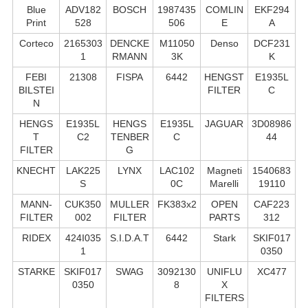
Blue
ADV182
BOSCH
1987435
COMLIN
EKF294
Print
528
506
E
A
Corteco
2165303
DENCKE
M11050
Denso
DCF231
1
RMANN
3K
K
FEBI
21308
FISPA
6442
HENGST
E1935L
BILSTEI
FILTER
C
N
HENGS
E1935L
HENGS
E1935L
JAGUAR
3D08986
T
C2
TENBER
C
44
FILTER
G
KNECHT
LAK225
LYNX
LAC102
Magneti
1540683
S
0C
Marelli
19110
MANN-
CUK350
MULLER
FK383x2
OPEN
CAF223
FILTER
002
FILTER
PARTS
312
RIDEX
424I035
S.I.D.A.T
6442
Stark
SKIF017
1
0350
STARKE
SKIF017
SWAG
3092130
UNIFLU
XC477
0350
8
X
FILTERS