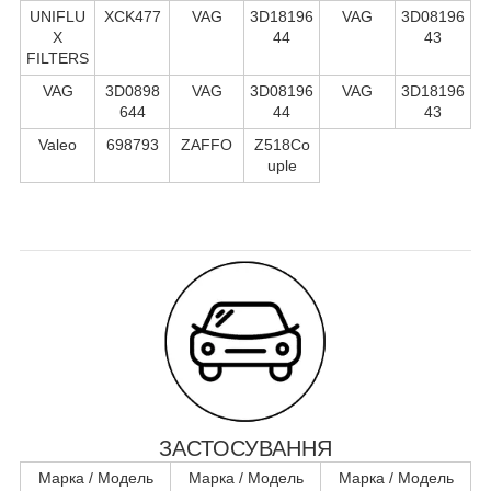
UNIFLU
XCK477
VAG
3D18196
VAG
3D08196
X
44
43
FILTERS
VAG
3D0898
VAG
3D08196
VAG
3D18196
644
44
43
Valeo
698793
ZAFFO
Z518Co
uple
ЗАСТОСУВАННЯ
Марка / Модель
Марка / Модель
Марка / Модель