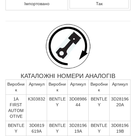
Імпортовано
Так
КАТАЛОЖНІ НОМЕРИ АНАЛОГІВ
Виробни
Артикул
Виробни
Артикул
Виробни
Артикул
к
к
к
1A
K303832
BENTLE
3D08986
BENTLE
3D28196
FIRST
Y
44
Y
20A
AUTOM
OTIVE
BENTLE
3D0819
BENTLE
3D28196
BENTLE
3D08196
Y
619A
Y
19A
Y
19B