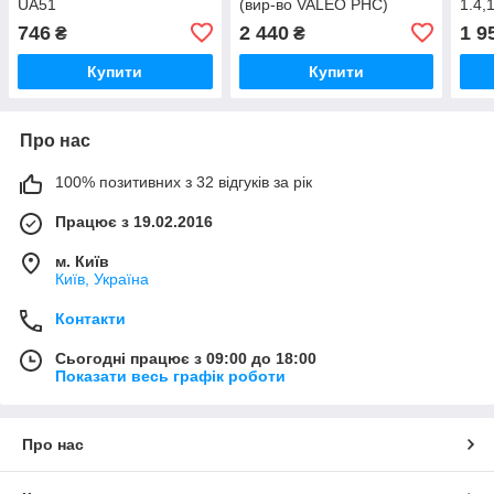
UA51
(вир-во VALEO PHC)
1.4,
IC309 UA51
(вир
746
2 440
1 9
₴
₴
UA5
Купити
Купити
Про нас
100% позитивних з 32 відгуків за рік
Працює з 19.02.2016
м. Київ
Київ, Україна
Контакти
Сьогодні працює з 09:00 до 18:00
Показати весь графік роботи
Про нас