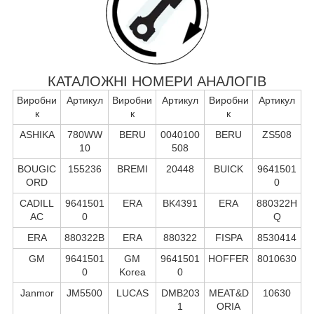
КАТАЛОЖНІ НОМЕРИ АНАЛОГІВ
Виробни
Артикул
Виробни
Артикул
Виробни
Артикул
к
к
к
ASHIKA
780WW
BERU
0040100
BERU
ZS508
10
508
BOUGIC
155236
BREMI
20448
BUICK
9641501
ORD
0
CADILL
9641501
ERA
BK4391
ERA
880322H
AC
0
Q
ERA
880322B
ERA
880322
FISPA
8530414
GM
9641501
GM
9641501
HOFFER
8010630
0
Korea
0
Janmor
JM5500
LUCAS
DMB203
MEAT&D
10630
1
ORIA