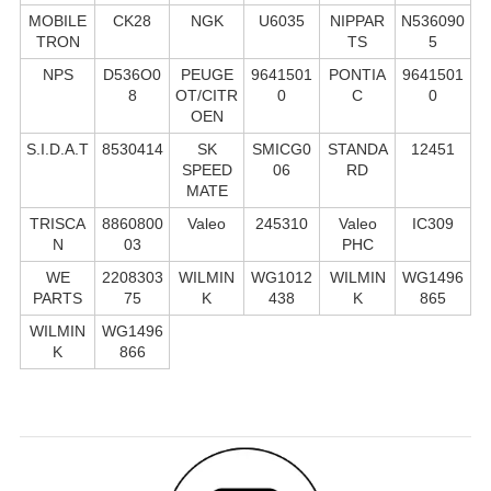
MOBILE
CK28
NGK
U6035
NIPPAR
N536090
TRON
TS
5
NPS
D536O0
PEUGE
9641501
PONTIA
9641501
8
OT/CITR
0
C
0
OEN
S.I.D.A.T
8530414
SK
SMICG0
STANDA
12451
SPEED
06
RD
MATE
TRISCA
8860800
Valeo
245310
Valeo
IC309
N
03
PHC
WE
2208303
WILMIN
WG1012
WILMIN
WG1496
PARTS
75
K
438
K
865
WILMIN
WG1496
K
866