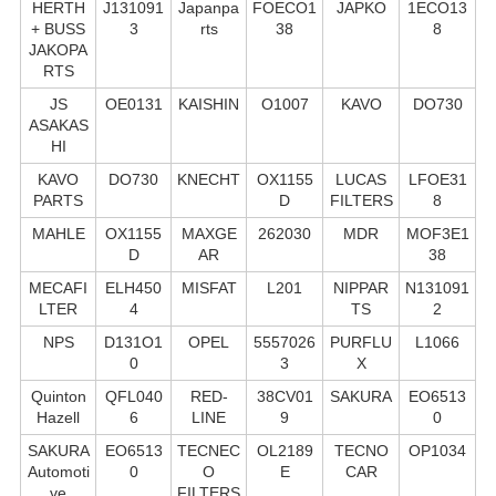
HERTH
J131091
Japanpa
FOECO1
JAPKO
1ECO13
+ BUSS
3
rts
38
8
JAKOPA
RTS
JS
OE0131
KAISHIN
O1007
KAVO
DO730
ASAKAS
HI
KAVO
DO730
KNECHT
OX1155
LUCAS
LFOE31
PARTS
D
FILTERS
8
MAHLE
OX1155
MAXGE
262030
MDR
MOF3E1
D
AR
38
MECAFI
ELH450
MISFAT
L201
NIPPAR
N131091
LTER
4
TS
2
NPS
D131O1
OPEL
5557026
PURFLU
L1066
0
3
X
Quinton
QFL040
RED-
38CV01
SAKURA
EO6513
Hazell
6
LINE
9
0
SAKURA
EO6513
TECNEC
OL2189
TECNO
OP1034
Automoti
0
O
E
CAR
ve
FILTERS