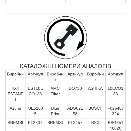
КАТАЛОЖНІ НОМЕРИ АНАЛОГІВ
Виробни
Артикул
Виробни
Артикул
Виробни
Артикул
к
к
к
4X4
EST10E
AMC
DO730
ASHIKA
10ECO1
ESTANF
CO138
Filter
38
I
Azumi
OE5200
Blue
ADG021
BOSCH
F026407
5
Print
58
324
BREMSI
FL2337
BREMSI
FL2457
BSG
BSG651
40020