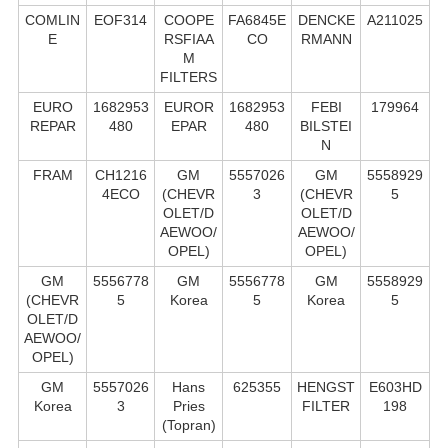
COMLIN
EOF314
COOPE
FA6845E
DENCKE
A211025
E
RSFIAA
CO
RMANN
M
FILTERS
EURO
1682953
EUROR
1682953
FEBI
179964
REPAR
480
EPAR
480
BILSTEI
N
FRAM
CH1216
GM
5557026
GM
5558929
4ECO
(CHEVR
3
(CHEVR
5
OLET/D
OLET/D
AEWOO/
AEWOO/
OPEL)
OPEL)
GM
5556778
GM
5556778
GM
5558929
(CHEVR
5
Korea
5
Korea
5
OLET/D
AEWOO/
OPEL)
GM
5557026
Hans
625355
HENGST
E603HD
Korea
3
Pries
FILTER
198
(Topran)