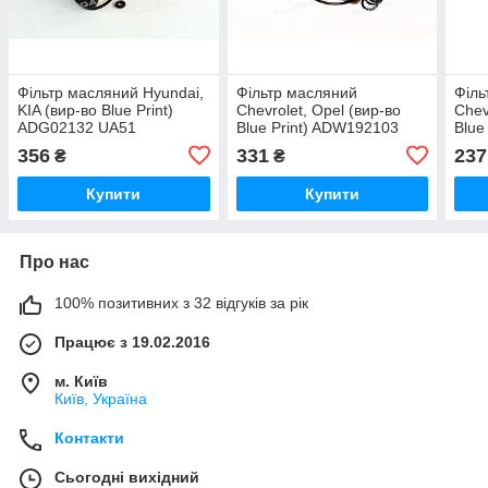
Фільтр масляний Hyundai,
Фільтр масляний
Філь
KIA (вир-во Blue Print)
Chevrolet, Opel (вир-во
Chev
ADG02132 UA51
Blue Print) ADW192103
Blue
UA51
UA5
356
331
237
₴
₴
Купити
Купити
Про нас
100% позитивних з 32 відгуків за рік
Працює з 19.02.2016
м. Київ
Київ, Україна
Контакти
Сьогодні вихідний