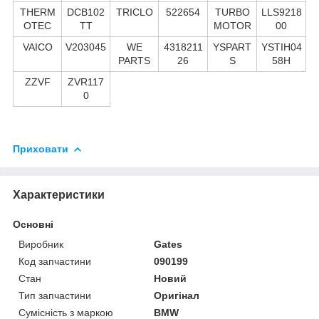
THERM
DCB102
TRICLO
522654
TURBO
LLS9218
OTEC
TT
MOTOR
00
VAICO
V203045
WE
4318211
YSPART
YSTIH04
PARTS
26
S
58H
ZZVF
ZVR117
0
Приховати
Характеристики
Основні
Виробник
Gates
Код запчастини
090199
Стан
Новий
Тип запчастини
Оригінал
Сумісність з маркою
BMW