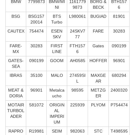
BMW
7799873
BMW/MI
1161779
BORG &
BTH157
NI
9873
BECK
6
BSG
BSG157
BTS
L980061
BUGIAD
81901
20014
Turbo
CAUTEX
754474
ESEN
24SKV7
FARE
30283
SKV
77
FARE-
30283
FIRST
FTH157
Gates
090199
MX
LINE
6
GATES-
090199
GOOM
AH0585
HOFFER
96901
SEA
IBRAS
35100
MALO
27459SI
MAXGE
680294
L
AR
MEAT &
96901
Metalca
98595
METZG
2400320
DORIA
ucho
ER
MOTAIR
581072
ORIGIN
225939
PLYOM
P754474
TURBOL
AL
ADER
IMPERI
UM
RAPRO
R19981
SEIM
982063
STC
T498595