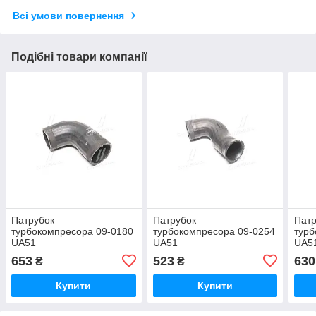
Всі умови повернення
Подібні товари компанії
Патрубок
Патрубок
Патр
турбокомпресора 09-0180
турбокомпресора 09-0254
турб
UA51
UA51
UA5
653
523
630
₴
₴
Купити
Купити