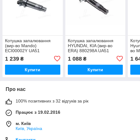
Котушка запалювання
Котушка запалювання
Коту
(вир-во Mando)
HYUNDAI, KIA (вир-во
Hyun
ECI00002Y UA51
ERA) 880298A UA51
во M
кор.
1 239
1 088
1 6
₴
₴
060
Купити
Купити
Про нас
100% позитивних з 32 відгуків за рік
Працює з 19.02.2016
м. Київ
Київ, Україна
Контакти