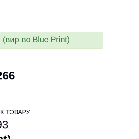
(вир-во Blue Print)
У
266
К ТОВАРУ
93
nt
)