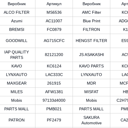
Виробник
Артикул
Виробник
Арт
ALCO FILTER
MS6536
AMC Filter
KC
Azumi
AC11007
Blue Print
ADG
BREMSI
FC0879
FILTRON
K1
GOODWILL
AG715CFC
HENGST FILTER
E59
IAP QUALITY
82121200
JS ASAKASHI
AC
PARTS
KAVO
KC6124
KAVO PARTS
KC
LYNXAUTO
LAC333C
LYNXAUTO
LA
MAXGEAR
261915
MDR
MCF
MILES
AFW1381
MISFAT
HB
Mobis
97133d4000
Mobis
C2H7
PARTS MALL
PMB021
PARTS MALL
PM
SAKURA
PATRON
PF2479
CA2
Automotive