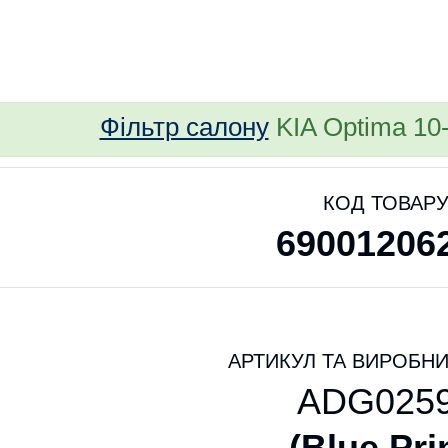
bvd_ggl
Фільтр салону
KIA Optima 10- 
КОД ТОВАР
69001206
АРТИКУЛ ТА ВИРОБНИ
ADG025
(
Blue Pri