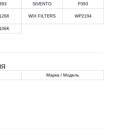
393
SIVENTO
P393
1268
WIX FILTERS
WP2194
106K
НЯ
Марка / Модель