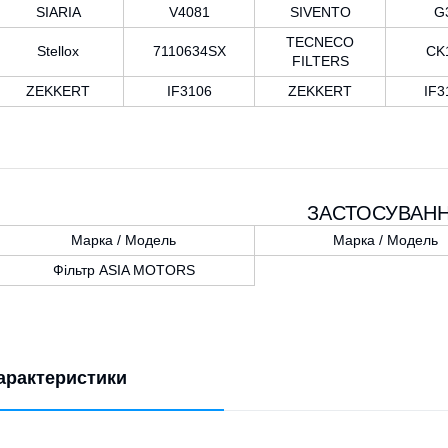
SIARIA
V4081
SIVENTO
G
TECNECO
Stellox
7110634SX
CK
FILTERS
ZEKKERT
IF3106
ZEKKERT
IF3
ЗАСТОСУВАН
Марка / Модель
Марка / Модель
Фільтр ASIA MOTORS
арактеристики