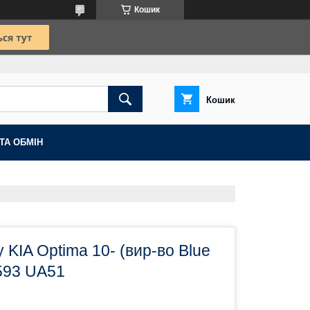
Кошик
Кошик
ТА ОБМІН
 KIA Optima 10- (вир-во Blue
593 UA51