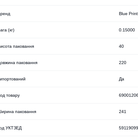
Бренд
Blue Print
ага (кг)
0.15000
исота паковання
40
овжина паковання
220
мпортований
Да
од товару
6900120
ирина паковання
241
од УКТЗЕД
5911909