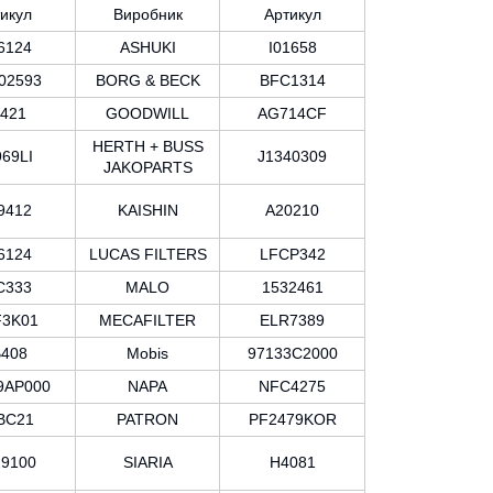
икул
Виробник
Артикул
6124
ASHUKI
I01658
02593
BORG & BECK
BFC1314
421
GOODWILL
AG714CF
HERTH + BUSS
69LI
J1340309
JAKOPARTS
9412
KAISHIN
A20210
6124
LUCAS FILTERS
LFCP342
C333
MALO
1532461
3K01
MECAFILTER
ELR7389
408
Mobis
97133C2000
9AP000
NAPA
NFC4275
BC21
PATRON
PF2479KOR
9100
SIARIA
H4081