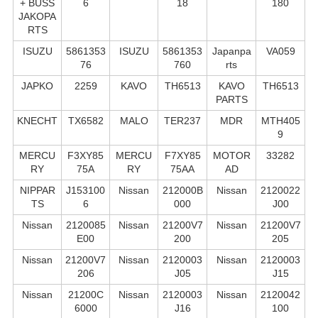
+ BUSS
6
18
180
JAKOPA
RTS
ISUZU
5861353
ISUZU
5861353
Japanpa
VA059
76
760
rts
JAPKO
2259
KAVO
TH6513
KAVO
TH6513
PARTS
KNECHT
TX6582
MALO
TER237
MDR
MTH405
9
MERCU
F3XY85
MERCU
F7XY85
MOTOR
33282
RY
75A
RY
75AA
AD
NIPPAR
J153100
Nissan
212000B
Nissan
2120022
TS
6
000
J00
Nissan
2120085
Nissan
21200V7
Nissan
21200V7
E00
200
205
Nissan
21200V7
Nissan
2120003
Nissan
2120003
206
J05
J15
Nissan
21200C
Nissan
2120003
Nissan
2120042
6000
J16
100