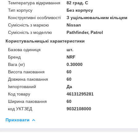
Температура відкривання
82 град. C
Тип корпусу
Без корпусу
Конструктивні особливості
З ущільнювальним кільцем
Сумісність з маркою
Nissan
Сумісність з моделлю
Pathfinder, Patrol
Користувальницькі характеристики
Базова одиниця
шт.
Бренд
NRF
Вага (кг)
0.30000
Висота паковання
60
Довжина паковання
60
Імпортований
Да
Код товару
46131295281
Ширина паковання
60
код УКТЗЕД
9032108000
Приховати