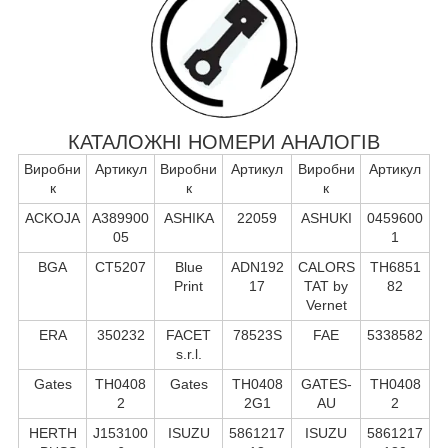
КАТАЛОЖНІ НОМЕРИ АНАЛОГІВ
Виробни
Артикул
Виробни
Артикул
Виробни
Артикул
к
к
к
ACKOJA
A389900
ASHIKA
22059
ASHUKI
0459600
05
1
BGA
CT5207
Blue
ADN192
CALORS
TH6851
Print
17
TAT by
82
Vernet
ERA
350232
FACET
78523S
FAE
5338582
s.r.l.
Gates
TH0408
Gates
TH0408
GATES-
TH0408
2
2G1
AU
2
HERTH
J153100
ISUZU
5861217
ISUZU
5861217