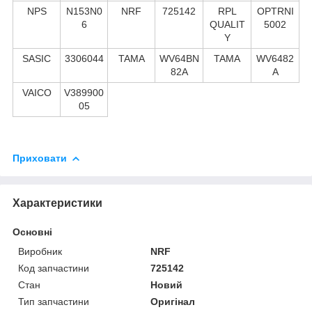
NPS
N153N0
NRF
725142
RPL
OPTRNI
6
QUALIT
5002
Y
SASIC
3306044
TAMA
WV64BN
TAMA
WV6482
82A
A
VAICO
V389900
05
Приховати
Характеристики
Основні
Виробник
NRF
Код запчастини
725142
Стан
Новий
Тип запчастини
Оригінал