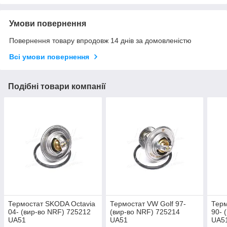
Умови повернення
Повернення товару впродовж 14 днів за домовленістю
Всі умови повернення
Подібні товари компанії
Термостат SKODA Octavia
Термостат VW Golf 97-
Терм
04- (вир-во NRF) 725212
(вир-во NRF) 725214
90- 
UA51
UA51
UA5