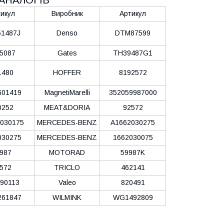
икул
Виробник
Артикул
1487J
Denso
DTM87599
5087
Gates
TH39487G1
1480
HOFFER
8192572
601419
MagnetiMarelli
352059987000
0252
MEAT&DORIA
92572
030175
MERCEDES-BENZ
A1662030275
030275
MERCEDES-BENZ
1662030075
987
MOTORAD
59987K
572
TRICLO
462141
90113
Valeo
820491
61847
WILMINK
WG1492809