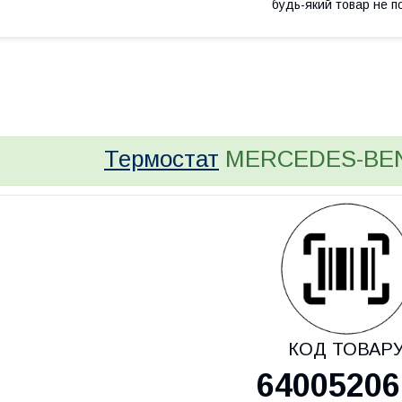
будь-який товар не п
bvd_ggl
Термостат
MERCEDES-BENZ
КОД ТОВАР
64005206