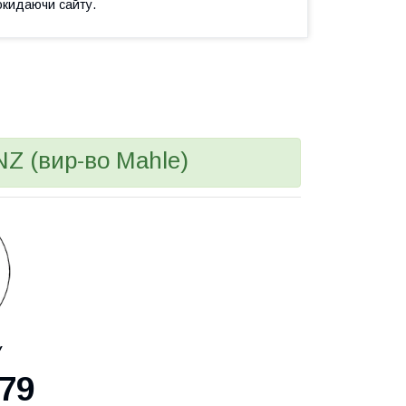
окидаючи сайту.
 (вир-во Mahle)
У
79