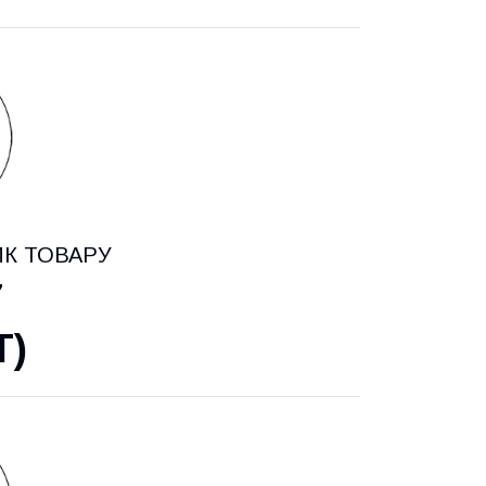
ИК ТОВАРУ
7
T
)