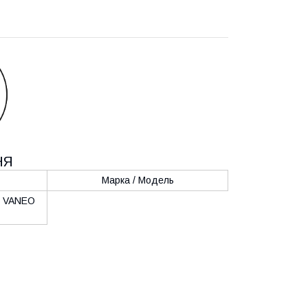
НЯ
Марка / Модель
z VANEO