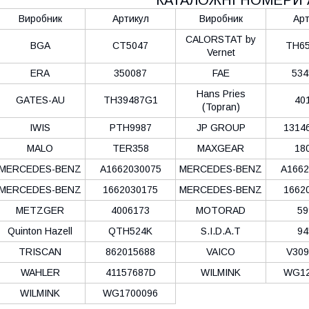
Виробник
Артикул
Виробник
Арт
CALORSTAT by
BGA
CT5047
TH65
Vernet
ERA
350087
FAE
534
Hans Pries
GATES-AU
TH39487G1
40
(Topran)
IWIS
PTH9987
JP GROUP
1314
MALO
TER358
MAXGEAR
18
MERCEDES-BENZ
A1662030075
MERCEDES-BENZ
A1662
MERCEDES-BENZ
1662030175
MERCEDES-BENZ
1662
METZGER
4006173
MOTORAD
59
Quinton Hazell
QTH524K
S.I.D.A.T
94
TRISCAN
862015688
VAICO
V309
WAHLER
41157687D
WILMINK
WG12
WILMINK
WG1700096