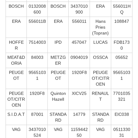
BOSCH
0132008
BOSCH
3437010
ERA
556011H
600
900
Q
ERA
556011B
ERA
556011
Hans
108847
Pries
(Topran)
HOFFE
7514003
IPD
457047
LUCAS
FDB173
R
0
MEAT&D
84003
METZG
0904019
OSSCA
05652
ORIA
ER
PEUGE
9565103
PEUGE
1920F8
PEUGE
9565103
OT
1
OT
OT/CITR
1
OEN
PEUGE
1920F8
Quinton
XICV25
RENAUL
7701035
OT/CITR
Hazell
T
321
OEN
S.I.D.A.T
87001
STANDA
14779
STANDA
EIC038
RD
RD
VAG
3437010
VAG
1159442
VAG
0511330
524
50
31