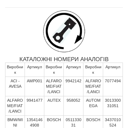
КАТАЛОЖНІ НОМЕРИ АНАЛОГІВ
Виробни
Артикул
Виробни
Артикул
Виробни
Артикул
к
к
к
ACI -
AMP001
ALFARO
9942142
ALFARO
7077494
AVESA
ME/FIAT
ME/FIAT
/LANCI
/LANCI
ALFARO
9941477
AUTEX
958052
AUTOM
3013300
ME/FIAT
EGA
31051
/LANCI
BMW/MI
1354146
BOSCH
0511330
BOSCH
3437010
NI
4908
31
524