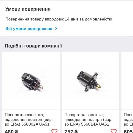
Умови повернення
Повернення товару впродовж 14 днів за домовленістю
Всі умови повернення
Подібні товари компанії
Поворотна заслінка,
Поворотна заслінка,
Пово
підведення повітря (вир-
підведення повітря (вир-
підв
во ERA) 556002A UA51
во ERA) 556014A UA51
во E
480
757
605
₴
₴