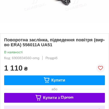
Поворотна заслінка, підведення повітря (вир-
во ERA) 556011A UA51
В наявності
Код: 6900834560-omg
Роздріб
1 110
₴
Купити
або
Купити з