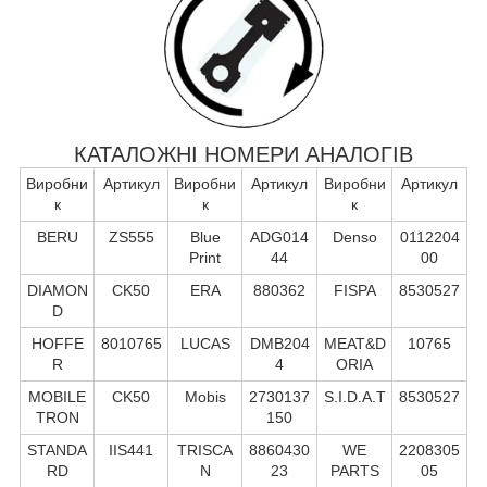
КАТАЛОЖНІ НОМЕРИ АНАЛОГІВ
Виробни
Артикул
Виробни
Артикул
Виробни
Артикул
к
к
к
BERU
ZS555
Blue
ADG014
Denso
0112204
Print
44
00
DIAMON
CK50
ERA
880362
FISPA
8530527
D
HOFFE
8010765
LUCAS
DMB204
MEAT&D
10765
R
4
ORIA
MOBILE
CK50
Mobis
2730137
S.I.D.A.T
8530527
TRON
150
STANDA
IIS441
TRISCA
8860430
WE
2208305
RD
N
23
PARTS
05