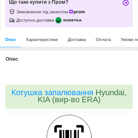
Що таке купити з Пром?
Замовлення під захистом
Доступна доставка
Опис
Характеристики
Доставка
Оплата
Умови п
Опис
bvd_ggl
Котушка запалювання
Нyundai,
KIA (вир-во ERA)