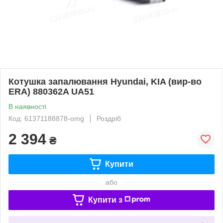
Котушка запалювання Нyundai, KIA (вир-во
ERA) 880362A UA51
В наявності
Код: 61371188878-omg
Роздріб
2 394
₴
Купити
або
Купити з