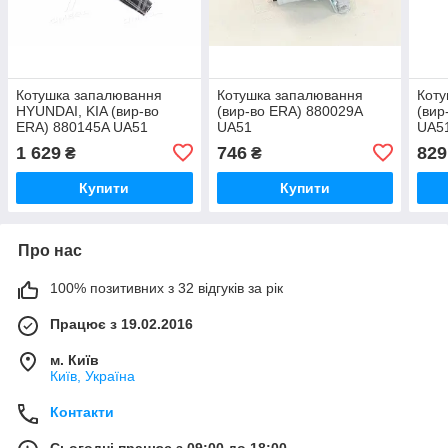
Котушка запалювання
Котушка запалювання
Коту
HYUNDAI, KIA (вир-во
(вир-во ERA) 880029A
(вир
ERA) 880145A UA51
UA51
UA5
1 629
746
829
₴
₴
Купити
Купити
Про нас
100% позитивних з 32 відгуків за рік
Працює з 19.02.2016
м. Київ
Київ, Україна
Контакти
Сьогодні працює з 09:00 до 18:00