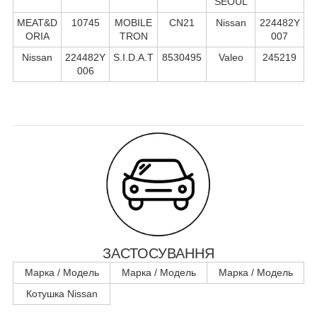
SEOUL
MEAT&D
10745
MOBILE
CN21
Nissan
224482Y
ORIA
TRON
007
Nissan
224482Y
S.I.D.A.T
8530495
Valeo
245219
006
ЗАСТОСУВАННЯ
Марка / Модель
Марка / Модель
Марка / Модель
Котушка Nissan