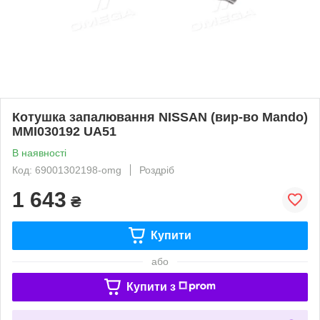
Котушка запалювання NISSAN (вир-во Mando)
MMI030192 UA51
В наявності
Код: 69001302198-omg
Роздріб
1 643
₴
Купити
або
Купити з