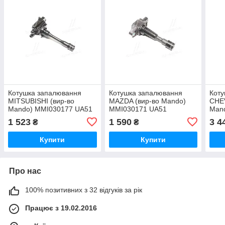
Котушка запалювання
Котушка запалювання
Коту
MITSUBISHI (вир-во
MAZDA (вир-во Mando)
CHE
Mando) MMI030177 UA51
MMI030171 UA51
Man
1 523
1 590
3 4
₴
₴
Купити
Купити
Про нас
100% позитивних з 32 відгуків за рік
Працює з 19.02.2016