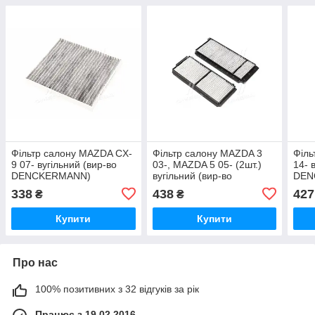
Фільтр салону MAZDA CX-
Фільтр салону MAZDA 3
Філь
9 07- вугільний (вир-во
03-, MAZDA 5 05- (2шт.)
14- 
DENCKERMANN)
вугільний (вир-во
DEN
M110949K UA51
DENCKERMANN)
M11
338
438
427
₴
₴
M110821K UA51
Купити
Купити
Про нас
100% позитивних з 32 відгуків за рік
Працює з 19.02.2016