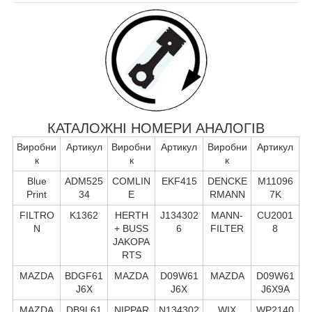
КАТАЛОЖНІ НОМЕРИ АНАЛОГІВ
Виробни
Артикул
Виробни
Артикул
Виробни
Артикул
к
к
к
Blue
ADM525
COMLIN
EKF415
DENCKE
M11096
Print
34
E
RMANN
7K
FILTRO
K1362
HERTH
J134302
MANN-
CU2001
N
+ BUSS
6
FILTER
8
JAKOPA
RTS
MAZDA
BDGF61
MAZDA
D09W61
MAZDA
D09W61
J6X
J6X
J6X9A
MAZDA
DB9L61
NIPPAR
N134302
WIX
WP2140