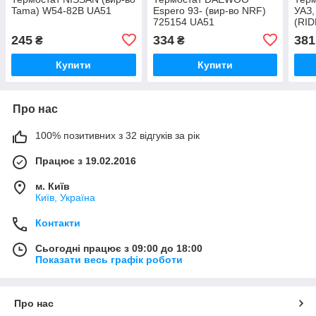
Tama) W54-82B UA51
Espero 93- (вир-во NRF)
УАЗ,
725154 UA51
(RID
01 
245
334
381
₴
₴
Купити
Купити
Про нас
100% позитивних з 32 відгуків за рік
Працює з 19.02.2016
м. Київ
Київ, Україна
Контакти
Сьогодні працює з 09:00 до 18:00
Показати весь графік роботи
Про нас