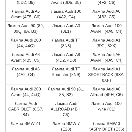
(8D2, B5)
Avant (8D5, B5)
(4F2, C6)
Лампа Audi A6
Лампа Audi 100
Лампа Audi A6
Avant (4F5, C6)
(4A2, C4)
(4B2, C5)
Лампа Audi 90 (89,
Лампа Audi A3
Лампа Audi 100
89Q, 8A, B3)
(8L1)
AVANT (4A5, C4)
Лампа Audi 200
Лампа Audi TT
Лампа Audi A1
(44, 44Q)
(8N3)
(8X1, 8XK)
Лампа Audi A6
Лампа Audi A8
Лампа Audi A6
Avant (4B5, C5)
(4D2, 4D8)
AVANT (4A5, C4)
Лампа Audi A6
Лампа Audi TT
Лампа Audi A1
(4A2, C4)
Roadster (8N9)
SPORTBACK (8XA,
8XF)
Лампа Audi 200
Лампа Audi 90 (81,
Лампа Audi A6
Avant (44, 44Q)
85, B2)
Allroad (4FH, C6)
Лампа Audi
Лампа Audi
Лампа Audi 100
CABRIOLET (8G7,
ALLROAD (4BH,
купе (C1)
B4)
C5)
Лампа BMW Z1
Лампа BMW 7
Лампа BMW 3
(E23)
КАБРИОЛЕТ (E36)