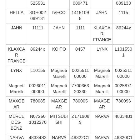
525531
089471
089133
HELLA
8GH002
IVECO
1415109
JAHN
1115
089131
5
JAHN
11111
JAHN
1111
KLAXCA
86244z
R
FRANCE
KLAXCA
86244x
KOITO
0457
LYNX
L101550
R
1
FRANCE
LYNX
L10155
Magneti
0025511
Magneti
0025311
Marelli
00000
Marelli
00000
Magneti
0026011
Magneti
7700363
Magneti
0025871
Marelli
00000
Marelli
20330
Marelli
00000
MAXGE
780085
MAXGE
780005
MAXGE
780096
AR
AR
AR
MERCE
N07260
MITSUBI
Z171908
NARVA
48334B1
DES-
1012270
SHI
9
BENZ
NARVA
48334S2
NARVA
48322С1
NARVA
48320C1