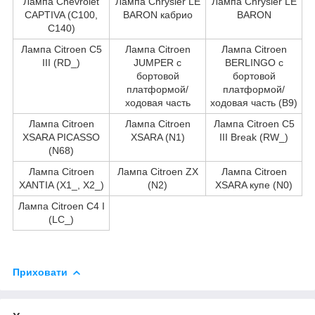
Лампа Chevrolet
Лампа Chrysler LE
Лампа Chrysler LE
CAPTIVA (C100,
BARON кабрио
BARON
C140)
Лампа Citroen C5
Лампа Citroen
Лампа Citroen
III (RD_)
JUMPER c
BERLINGO c
бортовой
бортовой
платформой/
платформой/
ходовая часть
ходовая часть (B9)
Лампа Citroen
Лампа Citroen
Лампа Citroen C5
XSARA PICASSO
XSARA (N1)
III Break (RW_)
(N68)
Лампа Citroen
Лампа Citroen ZX
Лампа Citroen
XANTIA (X1_, X2_)
(N2)
XSARA купе (N0)
Лампа Citroen C4 I
(LC_)
Приховати