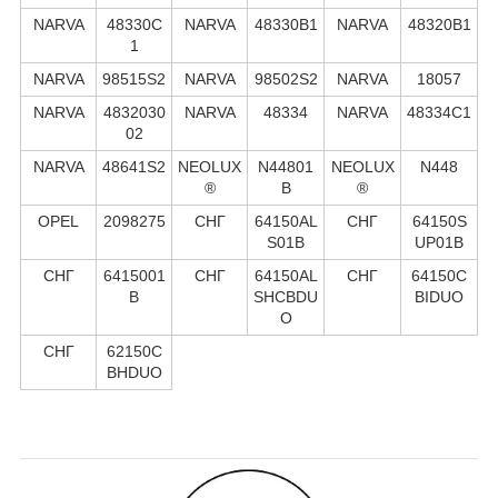
NARVA
48330C
NARVA
48330B1
NARVA
48320B1
1
NARVA
98515S2
NARVA
98502S2
NARVA
18057
NARVA
4832030
NARVA
48334
NARVA
48334C1
02
NARVA
48641S2
NEOLUX
N44801
NEOLUX
N448
®
B
®
OPEL
2098275
СНГ
64150AL
СНГ
64150S
S01B
UP01B
СНГ
6415001
СНГ
64150AL
СНГ
64150C
B
SHCBDU
BIDUO
O
СНГ
62150C
BHDUO