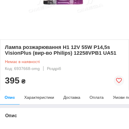
Лампа розжарювання H1 12V 55W P14,5s
VisionPlus (вир-во Philips) 12258VPB1 UA51
Немає в наявності
Код: 6937668-omg
Роздріб
395
₴
Опис
Характеристики
Доставка
Оплата
Умови п
Опис
bvd_ggl