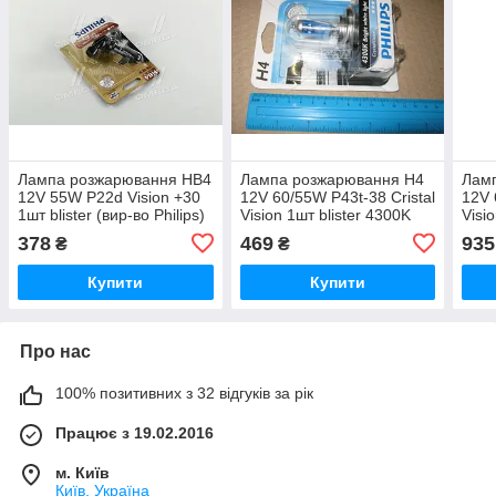
Лампа розжарювання HB4
Лампа розжарювання H4
Лам
12V 55W P22d Vision +30
12V 60/55W P43t-38 Cristal
12V 
1шт blister (вир-во Philips)
Vision 1шт blister 4300K
Visi
9006PRB1 UA51
(вир-во Philips)
(вир-
378
469
935
₴
₴
12342CVB1 UA51
123
Купити
Купити
Про нас
100% позитивних з 32 відгуків за рік
Працює з 19.02.2016
м. Київ
Київ, Україна