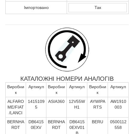
Імпортовано
Так
КАТАЛОЖНІ НОМЕРИ АНАЛОГІВ
Виробни
Артикул
Виробни
Артикул
Виробни
Артикул
к
к
к
ALFARO
1415109
ASIA360
12V55W
AYWIPA
AW1910
ME/FIAT
5
H1
RTS
003
/LANCI
BERNHA
DB6415
BERNHA
DB6415
BERU
0500112
RDT
0EXV
RDT
0EXV01
558
B