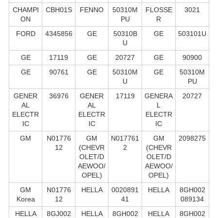
CHAMPI
CBH01S
FENNO
50310M
FLOSSE
3021
ON
PU
R
FORD
4345856
GE
50310B
GE
503101U
U
GE
17119
GE
20727
GE
90900
GE
90761
GE
50310M
GE
50310M
U
PU
GENER
36976
GENER
17119
GENERA
20727
AL
AL
L
ELECTR
ELECTR
ELECTR
IC
IC
IC
GM
N01776
GM
N017761
GM
2098275
12
(CHEVR
2
(CHEVR
OLET/D
OLET/D
AEWOO/
AEWOO/
OPEL)
OPEL)
GM
N01776
HELLA
0020891
HELLA
8GH002
Korea
12
41
089134
HELLA
8GJ002
HELLA
8GH002
HELLA
8GH002