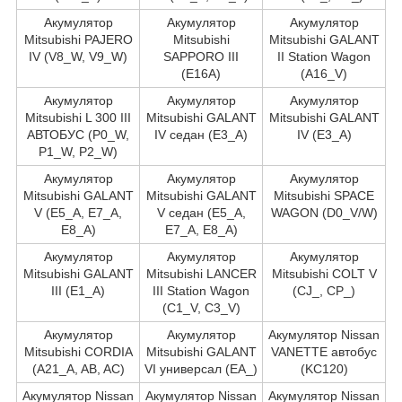
Акумулятор
Акумулятор
Акумулятор
Mitsubishi PAJERO
Mitsubishi
Mitsubishi GALANT
IV (V8_W, V9_W)
SAPPORO III
II Station Wagon
(E16A)
(A16_V)
Акумулятор
Акумулятор
Акумулятор
Mitsubishi L 300 III
Mitsubishi GALANT
Mitsubishi GALANT
АВТОБУС (P0_W,
IV седан (E3_A)
IV (E3_A)
P1_W, P2_W)
Акумулятор
Акумулятор
Акумулятор
Mitsubishi GALANT
Mitsubishi GALANT
Mitsubishi SPACE
V (E5_A, E7_A,
V седан (E5_A,
WAGON (D0_V/W)
E8_A)
E7_A, E8_A)
Акумулятор
Акумулятор
Акумулятор
Mitsubishi GALANT
Mitsubishi LANCER
Mitsubishi COLT V
III (E1_A)
III Station Wagon
(CJ_, CP_)
(C1_V, C3_V)
Акумулятор
Акумулятор
Акумулятор Nissan
Mitsubishi CORDIA
Mitsubishi GALANT
VANETTE автобус
(A21_A, AB, AC)
VI универсал (EA_)
(KC120)
Акумулятор Nissan
Акумулятор Nissan
Акумулятор Nissan