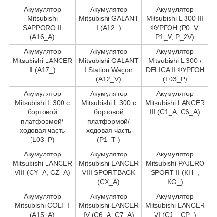
Акумулятор
Акумулятор
Акумулятор
Mitsubishi
Mitsubishi GALANT
Mitsubishi L 300 III
SAPPORO II
I (A12_)
ФУРГОН (P0_V,
(A16_A)
P1_V, P_2V)
Акумулятор
Акумулятор
Акумулятор
Mitsubishi LANCER
Mitsubishi GALANT
Mitsubishi L 300 /
II (A17_)
I Station Wagon
DELICA II ФУРГОН
(A12_V)
(L03_P)
Акумулятор
Акумулятор
Акумулятор
Mitsubishi L 300 c
Mitsubishi L 300 c
Mitsubishi LANCER
бортовой
бортовой
III (C1_A, C6_A)
платформой/
платформой/
ходовая часть
ходовая часть
(L03_P)
(P1_T )
Акумулятор
Акумулятор
Акумулятор
Mitsubishi LANCER
Mitsubishi LANCER
Mitsubishi PAJERO
VIII (CY_A, CZ_A)
VIII SPORTBACK
SPORT II (KH_,
(CX_A)
KG_)
Акумулятор
Акумулятор
Акумулятор
Mitsubishi COLT I
Mitsubishi LANCER
Mitsubishi LANCER
(A15_A)
IV (C6_A, C7_A)
VI (CJ_, CP_)