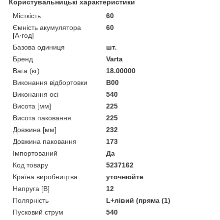
Користувальницькі характеристики
Місткість
60
Ємність акумулятора
60
[А·год]
Базова одиниця
шт.
Бренд
Varta
Вага (кг)
18.00000
Виконання відбортовки
B00
Виконання осі
540
Висота [мм]
225
Висота паковання
225
Довжина [мм]
232
Довжина паковання
173
Імпортований
Да
Код товару
5237162
Країна виробництва
уточнюйте
Напруга [В]
12
Полярність
L+лівий (пряма (1)
Пусковий струм
540