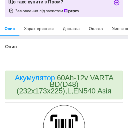
Що таке купити з Пром?
Замовлення під захистом
Опис
Характеристики
Доставка
Оплата
Умови п
Опис
bvd_ggl
Акумулятор
60Ah-12v VARTA
BD(D48)
(232х173х225),L,EN540 Азія