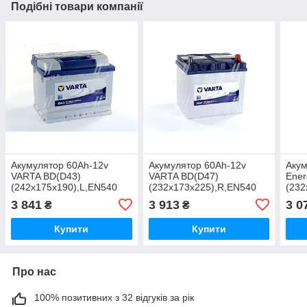
Подібні товари компанії
Акумулятор 60Ah-12v
Акумулятор 60Ah-12v
Акум
VARTA BD(D43)
VARTA BD(D47)
Ener
(242х175х190),L,EN540
(232х173х225),R,EN540
(232
560 127 054 UA51
Азія 560 410 054 UA51
Азія
3 841
3 913
3 0
₴
₴
Купити
Купити
Про нас
100% позитивних з 32 відгуків за рік