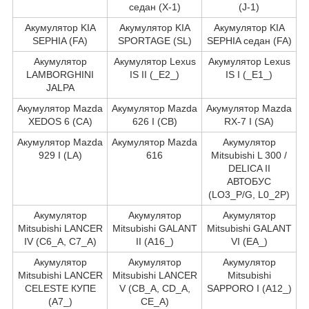
седан (X-1)
(J-1)
Акумулятор KIA
Акумулятор KIA
Акумулятор KIA
SEPHIA (FA)
SPORTAGE (SL)
SEPHIA седан (FA)
Акумулятор
Акумулятор Lexus
Акумулятор Lexus
LAMBORGHINI
IS II (_E2_)
IS I (_E1_)
JALPA
Акумулятор Mazda
Акумулятор Mazda
Акумулятор Mazda
XEDOS 6 (CA)
626 I (CB)
RX-7 I (SA)
Акумулятор Mazda
Акумулятор Mazda
Акумулятор
929 I (LA)
616
Mitsubishi L 300 /
DELICA II
АВТОБУС
(LO3_P/G, L0_2P)
Акумулятор
Акумулятор
Акумулятор
Mitsubishi LANCER
Mitsubishi GALANT
Mitsubishi GALANT
IV (C6_A, C7_A)
II (A16_)
VI (EA_)
Акумулятор
Акумулятор
Акумулятор
Mitsubishi LANCER
Mitsubishi LANCER
Mitsubishi
CELESTE КУПЕ
V (CB_A, CD_A,
SAPPORO I (A12_)
(A7_)
CE_A)