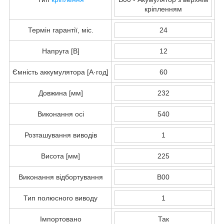
кріпленням
Термін гарантії, міс.
24
Напруга [В]
12
Ємність аккумулятора [А·год]
60
Довжина [мм]
232
Виконання осі
540
Розташування виводів
1
Висота [мм]
225
Виконання відбортування
B00
Тип полюсного виводу
1
Імпортовано
Так