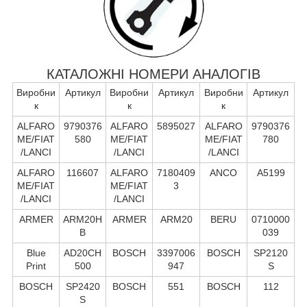
КАТАЛОЖНІ НОМЕРИ АНАЛОГІВ
Виробни
Артикул
Виробни
Артикул
Виробни
Артикул
к
к
к
ALFARO
9790376
ALFARO
5895027
ALFARO
9790376
ME/FIAT
580
ME/FIAT
ME/FIAT
780
/LANCI
/LANCI
/LANCI
ALFARO
116607
ALFARO
7180409
ANCO
A5199
ME/FIAT
ME/FIAT
3
/LANCI
/LANCI
ARMER
ARM20H
ARMER
ARM20
BERU
0710000
B
039
Blue
AD20CH
BOSCH
3397006
BOSCH
SP2120
Print
500
947
S
BOSCH
SP2420
BOSCH
551
BOSCH
112
S