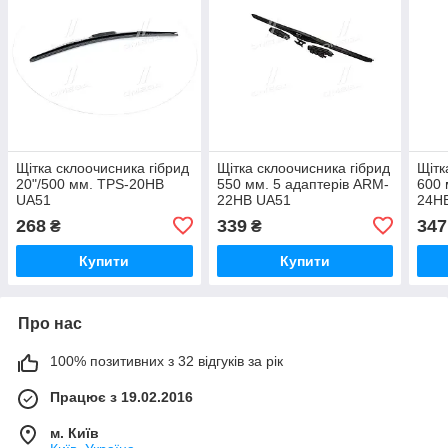
Щітка склоочисника гібрид
Щітка склоочисника гібрид
Щітк
20"/500 мм. TPS-20HB
550 мм. 5 адаптерів ARM-
600 
UA51
22HB UA51
24H
268
339
347
₴
₴
Купити
Купити
Про нас
100% позитивних з 32 відгуків за рік
Працює з 19.02.2016
м. Київ