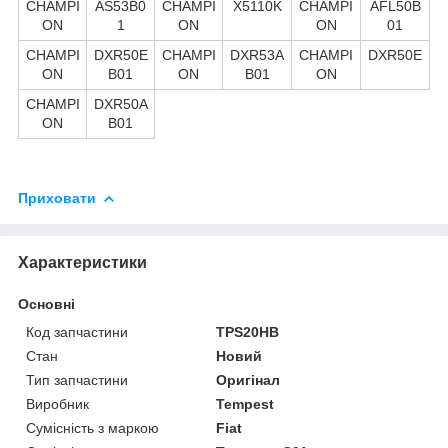
CHAMPI
AS53B0
CHAMPI
X5110K
CHAMPI
AFL50B
ON
1
ON
ON
01
CHAMPI
DXR50E
CHAMPI
DXR53A
CHAMPI
DXR50E
ON
B01
ON
B01
ON
CHAMPI
DXR50A
ON
B01
Приховати
Характеристики
Основні
Код запчастини
TPS20HB
Стан
Новий
Тип запчастини
Оригінал
Виробник
Tempest
Сумісність з маркою
Fiat