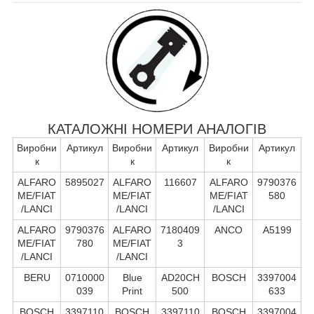
КАТАЛОЖНІ НОМЕРИ АНАЛОГІВ
Виробни
Артикул
Виробни
Артикул
Виробни
Артикул
к
к
к
ALFARO
5895027
ALFARO
116607
ALFARO
9790376
ME/FIAT
ME/FIAT
ME/FIAT
580
/LANCI
/LANCI
/LANCI
ALFARO
9790376
ALFARO
7180409
ANCO
A5199
ME/FIAT
780
ME/FIAT
3
/LANCI
/LANCI
BERU
0710000
Blue
AD20CH
BOSCH
3397004
039
Print
500
633
BOSCH
3397110
BOSCH
3397110
BOSCH
3397004