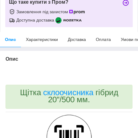
Що таке купити з Пром?
Замовлення під захистом
Доступна доставка
Опис
Характеристики
Доставка
Оплата
Умови п
Опис
bvd_ggl
Щітка
склоочисника
гібрид
20"/500 мм.