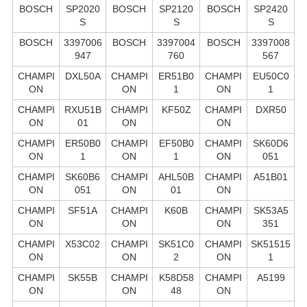
BOSCH
SP2020
BOSCH
SP2120
BOSCH
SP2420
S
S
S
BOSCH
3397006
BOSCH
3397004
BOSCH
3397008
947
760
567
CHAMPI
DXL50A
CHAMPI
ER51B0
CHAMPI
EU50C0
ON
ON
1
ON
1
CHAMPI
RXU51B
CHAMPI
KF50Z
CHAMPI
DXR50
ON
01
ON
ON
CHAMPI
ER50B0
CHAMPI
EF50B0
CHAMPI
SK60D6
ON
1
ON
1
ON
051
CHAMPI
SK60B6
CHAMPI
AHL50B
CHAMPI
A51B01
ON
051
ON
01
ON
CHAMPI
SF51A
CHAMPI
K60B
CHAMPI
SK53A5
ON
ON
ON
351
CHAMPI
X53C02
CHAMPI
SK51C0
CHAMPI
SK51515
ON
ON
2
ON
1
CHAMPI
SK55B
CHAMPI
K58D58
CHAMPI
A5199
ON
ON
48
ON