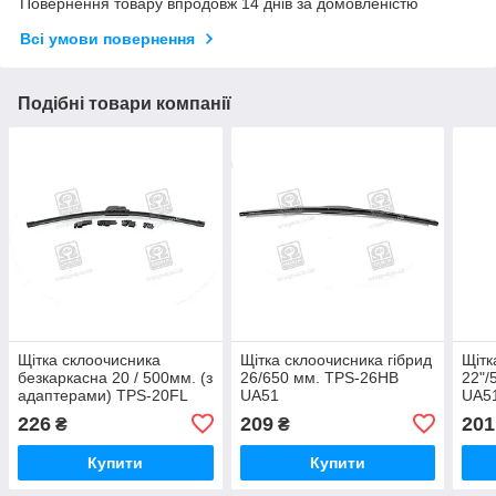
Повернення товару впродовж 14 днів за домовленістю
Всі умови повернення
Подібні товари компанії
Щітка склоочисника
Щітка склоочисника гібрид
Щітк
безкаркасна 20 / 500мм. (з
26/650 мм. TPS-26HB
22"/
адаптерами) TPS-20FL
UA51
UA5
UA51
226
209
201
₴
₴
Купити
Купити