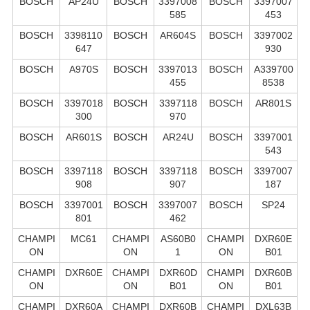
BOSCH
AP24U
BOSCH
3397008
BOSCH
3397007
585
453
BOSCH
3398110
BOSCH
AR604S
BOSCH
3397002
647
930
BOSCH
A970S
BOSCH
3397013
BOSCH
A339700
455
8538
BOSCH
3397018
BOSCH
3397118
BOSCH
AR801S
300
970
BOSCH
AR601S
BOSCH
AR24U
BOSCH
3397001
543
BOSCH
3397118
BOSCH
3397118
BOSCH
3397007
908
907
187
BOSCH
3397001
BOSCH
3397007
BOSCH
SP24
801
462
CHAMPI
MC61
CHAMPI
AS60B0
CHAMPI
DXR60E
ON
ON
1
ON
B01
CHAMPI
DXR60E
CHAMPI
DXR60D
CHAMPI
DXR60B
ON
ON
B01
ON
B01
CHAMPI
DXR60A
CHAMPI
DXR60B
CHAMPI
DXL63B