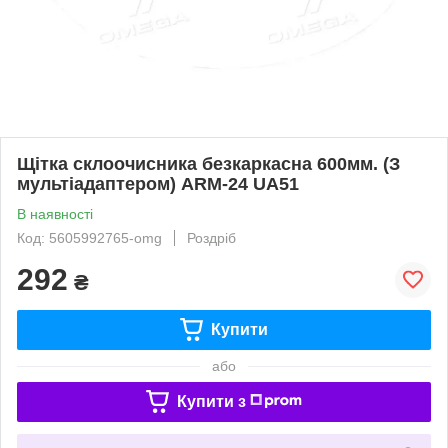
Щітка склоочисника безкаркасна 600мм. (З
мультіадаптером) ARM-24 UA51
В наявності
Код: 5605992765-omg
Роздріб
292
₴
Купити
або
Купити з