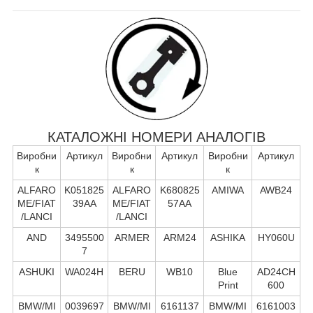
КАТАЛОЖНІ НОМЕРИ АНАЛОГІВ
Виробни
Артикул
Виробни
Артикул
Виробни
Артикул
к
к
к
ALFARO
K051825
ALFARO
K680825
AMIWA
AWB24
ME/FIAT
39AA
ME/FIAT
57AA
/LANCI
/LANCI
AND
3495500
ARMER
ARM24
ASHIKA
HY060U
7
ASHUKI
WA024H
BERU
WB10
Blue
AD24CH
Print
600
BMW/MI
0039697
BMW/MI
6161137
BMW/MI
6161003