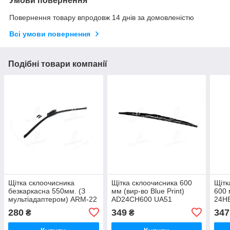
Умови повернення
Повернення товару впродовж 14 днів за домовленістю
Всі умови повернення
Подібні товари компанії
Щітка склоочисника
Щітка склоочисника 600
Щітк
безкаркасна 550мм. (З
мм (вир-во Blue Print)
600 
мультіадаптером) ARM-22
AD24CH600 UA51
24H
UA51
280
349
347
₴
₴