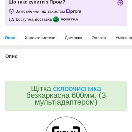
Що таке купити з Пром?
Замовлення під захистом
Доступна доставка
Опис
Характеристики
Доставка
Оплата
Умови п
Опис
bvd_ggl
Щітка
склоочисника
безкаркасна 600мм. (З
мультіадаптером)