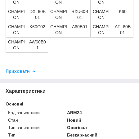
ON
ON
ON
CHAMPI
DXL60B
CHAMPI
RXU60B
CHAMPI
K60
ON
01
ON
01
ON
CHAMPI
K60C02
CHAMPI
A60B01
CHAMPI
AFL60B
ON
ON
ON
01
CHAMPI
AW60B0
ON
1
Приховати
Характеристики
Основні
Код запчастини
ARM24
Стан
Новий
Тип запчастини
Оригінал
Тип
Безкаркасний