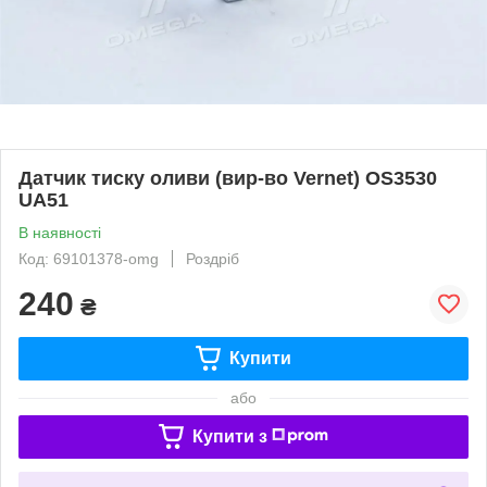
Датчик тиску оливи (вир-во Vernet) OS3530
UA51
В наявності
Код: 69101378-omg
Роздріб
240
₴
Купити
або
Купити з