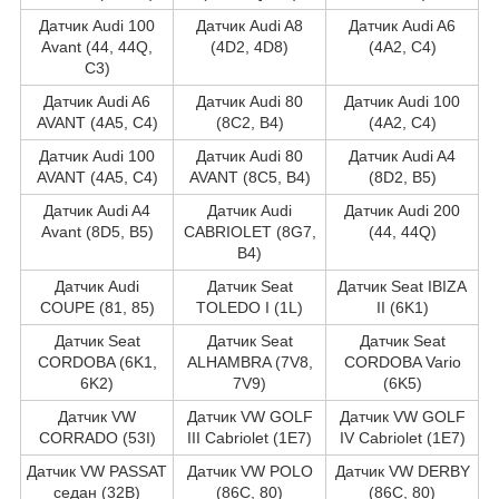
Датчик Audi 100
Датчик Audi A8
Датчик Audi A6
Avant (44, 44Q,
(4D2, 4D8)
(4A2, C4)
C3)
Датчик Audi A6
Датчик Audi 80
Датчик Audi 100
AVANT (4A5, C4)
(8C2, B4)
(4A2, C4)
Датчик Audi 100
Датчик Audi 80
Датчик Audi A4
AVANT (4A5, C4)
AVANT (8C5, B4)
(8D2, B5)
Датчик Audi A4
Датчик Audi
Датчик Audi 200
Avant (8D5, B5)
CABRIOLET (8G7,
(44, 44Q)
B4)
Датчик Audi
Датчик Seat
Датчик Seat IBIZA
COUPE (81, 85)
TOLEDO I (1L)
II (6K1)
Датчик Seat
Датчик Seat
Датчик Seat
CORDOBA (6K1,
ALHAMBRA (7V8,
CORDOBA Vario
6K2)
7V9)
(6K5)
Датчик VW
Датчик VW GOLF
Датчик VW GOLF
CORRADO (53I)
III Cabriolet (1E7)
IV Cabriolet (1E7)
Датчик VW PASSAT
Датчик VW POLO
Датчик VW DERBY
седан (32B)
(86C, 80)
(86C, 80)