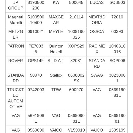
JP
8193500
KW
500045
LUCAS
SOB503
GROUP
200
Magneti
5100500
MAXGE
210114
MEAT&D
72010
Marelli
10400
AR
ORIA
METZG
0910021
MEYLE
1009190
OSSCA
00393
ER
025
PATRON
PE7003
Quinton
XOPS29
RACIME
1040310
5
Hazell
X
016
ROVER
GPS149
S.I.D.A.T
82031
STANDA
SOP006
RD
STANDA
50970
Stellox
0608002
SWAG
3023000
RD
SX
1
TRUCKT
0742003
TRW
600970
VAG
0569190
EC
81E
AUTOM
OTIVE
VAG
5691908
VAG
0569090
VAG
0569190
1
81E
81
VAG
0569090
VAICO
V159919
VAICO
1599199