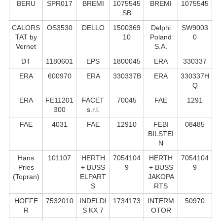
BERU
SPR017
BREMI
1075545
BREMI
1075545
SB
CALORS
OS3530
DELLO
1500369
Delphi
SW9003
TAT by
10
Poland
0
Vernet
S.А.
DT
1180601
EPS
1800045
ERA
330337
ERA
600970
ERA
330337B
ERA
330337H
Q
ERA
FE11201
FACET
70045
FAE
1291
300
s.r.l.
FAE
4031
FAE
12910
FEBI
08485
BILSTEI
N
Hans
101107
HERTH
7054104
HERTH
7054104
Pries
+ BUSS
9
+ BUSS
9
(Topran)
ELPART
JAKOPA
S
RTS
HOFFE
7532010
INDELDI
1734173
INTERM
50970
R
S KX 7
OTOR