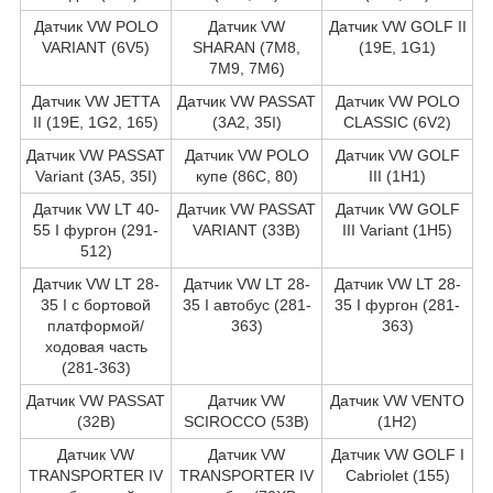
Датчик VW POLO
Датчик VW
Датчик VW GOLF II
VARIANT (6V5)
SHARAN (7M8,
(19E, 1G1)
7M9, 7M6)
Датчик VW JETTA
Датчик VW PASSAT
Датчик VW POLO
II (19E, 1G2, 165)
(3A2, 35I)
CLASSIC (6V2)
Датчик VW PASSAT
Датчик VW POLO
Датчик VW GOLF
Variant (3A5, 35I)
купе (86C, 80)
III (1H1)
Датчик VW LT 40-
Датчик VW PASSAT
Датчик VW GOLF
55 I фургон (291-
VARIANT (33B)
III Variant (1H5)
512)
Датчик VW LT 28-
Датчик VW LT 28-
Датчик VW LT 28-
35 I c бортовой
35 I автобус (281-
35 I фургон (281-
платформой/
363)
363)
ходовая часть
(281-363)
Датчик VW PASSAT
Датчик VW
Датчик VW VENTO
(32B)
SCIROCCO (53B)
(1H2)
Датчик VW
Датчик VW
Датчик VW GOLF I
TRANSPORTER IV
TRANSPORTER IV
Cabriolet (155)