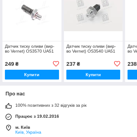
Датчик тиску оливи (вир-
Датчик тиску оливи (вир-
Датч
во Vernet) OS3570 UA51
во Vernet) OS3540 UA51
во V
249
237
238
₴
₴
Купити
Купити
Про нас
100% позитивних з 32 відгуків за рік
Працює з 19.02.2016
м. Київ
Київ, Україна