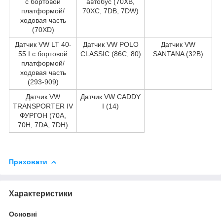
c бортовой
автобус (70XB,
платформой/
70XC, 7DB, 7DW)
ходовая часть
(70XD)
Датчик VW LT 40-
Датчик VW POLO
Датчик VW
55 I c бортовой
CLASSIC (86C, 80)
SANTANA (32B)
платформой/
ходовая часть
(293-909)
Датчик VW
Датчик VW CADDY
TRANSPORTER IV
I (14)
ФУРГОН (70A,
70H, 7DA, 7DH)
Приховати
Характеристики
Основні