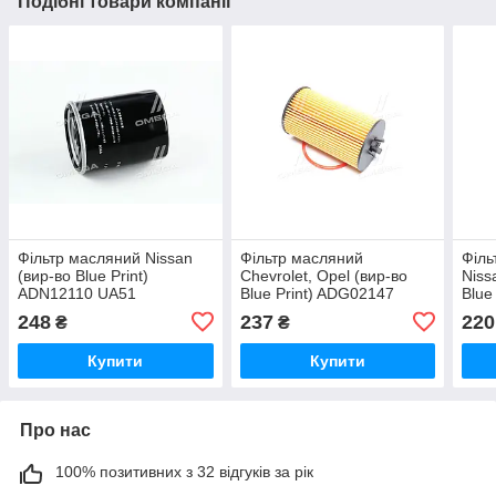
Подібні товари компанії
Фільтр масляний Nissan
Фільтр масляний
Філь
(вир-во Blue Print)
Chevrolet, Opel (вир-во
Niss
ADN12110 UA51
Blue Print) ADG02147
Blue
UA51
248
237
220
₴
₴
Купити
Купити
Про нас
100% позитивних з 32 відгуків за рік