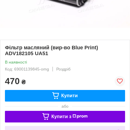
Фільтр масляний (вир-во Blue Print)
ADV182105 UA51
В наявності
Код: 69001139845-omg
Роздріб
470
₴
Купити
або
Купити з