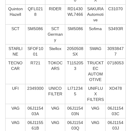
Quinton
QFL021
RIDER
RD1430
SAKURA
C31070
Hazell
8
WL7466
Automoti
ve
SCT
SM5086
SCT
SM5086
Sofima
S3493R
German
y
STARLI
SFOF10
Stellox
2050508
SWAG
3093847
NE
01
SX
7
TECNO
R721
TOKOC
T115205
TRUCKT
0718053
CAR
ARS
3
EC
AUTOM
OTIVE
UFI
2349300
UNICO
LI71234
UNIFLU
XO478
FILTER
5
X
FILTERS
VAG
06J1154
VAG
06J1154
VAG
06J1154
03A
03N
03C
VAG
06J1155
VAG
06J1154
VAG
06J1154
61B
03Q
03J