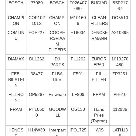
BOSCH
P7080
BOSCH
F026407
BUGIAD
BSP217
080
67
CHAMPI
COF102
CHAMPI
M10160
CLEAN
DO5510
ON
101S
ON
6
FILTERS
COMLIN
EOF227
COOPE
FT6034
DENCKE
A210395
E
RSFIAA
RMANN
M
FILTERS
DIAMAX
DL1262
DJ
FL1262
EUROR
1619270
PARTS
EPAR
480
FEBI
38477
FI.BA
F591
FIL
ZP3251
BILSTEI
filter
FILTER
N
FILTRO
OP5267
Finwhale
LF909
FRAM
PH610
N
FRAM
PH1060
GOODW
OG130
Hans
112936
0
ILL
Pries
(Topran)
HENGS
H14W30
Interpart
IPO1725
IWIS
LATH13
T
s
5