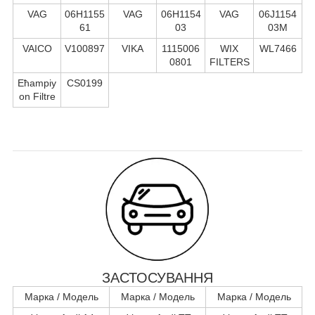
VAG
06H1155
VAG
06H1154
VAG
06J1154
61
03
03M
VAICO
V100897
VIKA
1115006
WIX
WL7466
0801
FILTERS
Ећampiy
CS0199
on Filtre
ЗАСТОСУВАННЯ
Марка / Модель
Марка / Модель
Марка / Модель