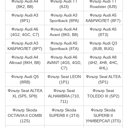
Фільтр Audi A4
Фільтр Audi TT
Фільтр Audi TT
(8K2, B8)
(8J3)
Roadster (8J9)
Фільтр Audi A3
Фільтр Audi A3
Фільтр Audi A5
(8P1)
Sportback (8PA)
КАБРИОЛЕТ (8F7)
Фільтр Audi A6
Фільтр Audi A4
Фільтр Audi A5
(4G2, 4GC, C7)
Avant (8K5, B8)
(8T3)
Фільтр Audi A3
Фільтр Audi A5
Фільтр Audi Q3
КАБРИОЛЕТ (8P7)
Sportback (8TA)
(8UB, 8UG)
Фільтр Audi A4
Фільтр Audi A6
Фільтр Audi A8
Allroad (8KH, B8)
AVANT (4G5, 4GD,
(4H2, 4H8, 4HC,
C7)
4HL)
Фільтр Audi Q5
Фільтр Seat LEON
Фільтр Seat ALTEA
(8RB)
(1P1)
(5P1)
Фільтр Seat ALTEA
Фільтр Seat
Фільтр Seat
XL (5P5, 5P8)
ALHAMBRA (710,
TOLEDO III (5P2)
711)
Фільтр Skoda
Фільтр Skoda
Фільтр Skoda
OCTAVIA II COMBI
SUPERB II (3T4)
SUPERB II
(1Z5)
УНИВЕРСАЛ (3T5)