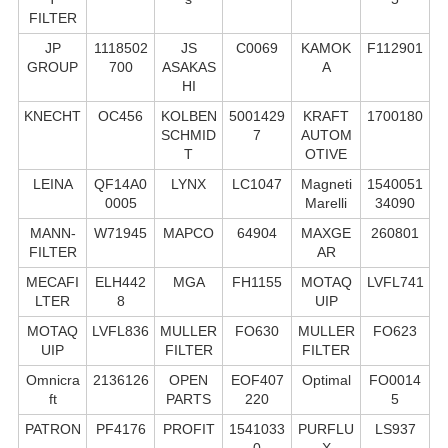
FILTER
JP
1118502
JS
C0069
KAMOK
F112901
GROUP
700
ASAKAS
A
HI
KNECHT
OC456
KOLBEN
5001429
KRAFT
1700180
SCHMID
7
AUTOM
T
OTIVE
LEINA
QF14A0
LYNX
LC1047
Magneti
1540051
0005
Marelli
34090
MANN-
W71945
MAPCO
64904
MAXGE
260801
FILTER
AR
MECAFI
ELH442
MGA
FH1155
MOTAQ
LVFL741
LTER
8
UIP
MOTAQ
LVFL836
MULLER
FO630
MULLER
FO623
UIP
FILTER
FILTER
Omnicra
2136126
OPEN
EOF407
Optimal
FO0014
ft
PARTS
220
5
PATRON
PF4176
PROFIT
1541033
PURFLU
LS937
0
X