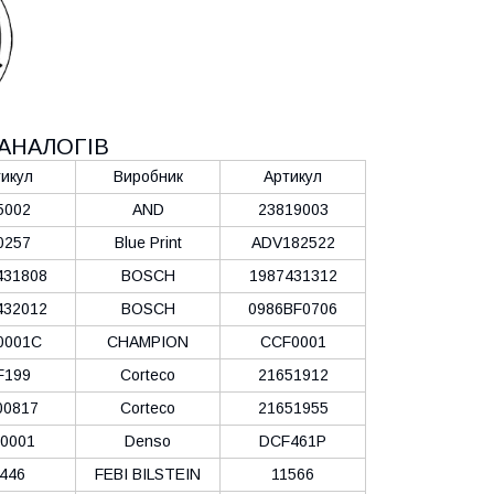
АНАЛОГІВ
икул
Виробник
Артикул
5002
AND
23819003
0257
Blue Print
ADV182522
431808
BOSCH
1987431312
432012
BOSCH
0986BF0706
0001C
CHAMPION
CCF0001
F199
Corteco
21651912
00817
Corteco
21651955
0001
Denso
DCF461P
446
FEBI BILSTEIN
11566