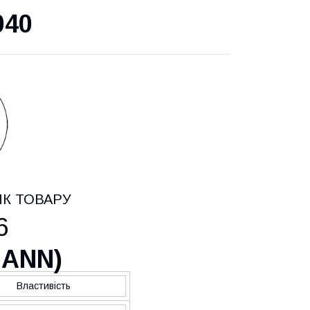
040
ИК ТОВАРУ
6
MANN
)
Властивість