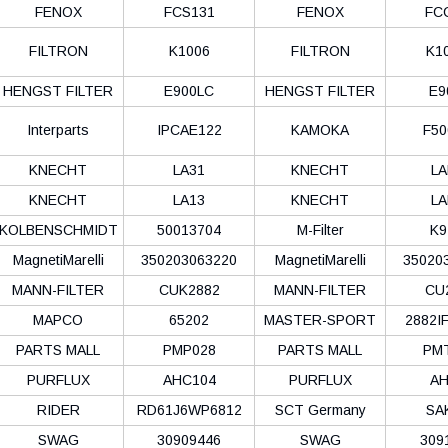
FENOX
FCS131
FENOX
FC
FILTRON
K1006
FILTRON
K1
HENGST FILTER
E900LC
HENGST FILTER
E9
Interparts
IPCAE122
KAMOKA
F50
KNECHT
LA31
KNECHT
LA
KNECHT
LA13
KNECHT
LA
KOLBENSCHMIDT
50013704
M-Filter
K9
MagnetiMarelli
350203063220
MagnetiMarelli
35020
MANN-FILTER
CUK2882
MANN-FILTER
CU
MAPCO
65202
MASTER-SPORT
2882I
PARTS MALL
PMP028
PARTS MALL
PM
PURFLUX
AHC104
PURFLUX
AH
RIDER
RD61J6WP6812
SCT Germany
SA
SWAG
30909446
SWAG
309