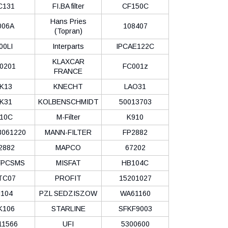
C131
FI.BA filter
CF150C
Hans Pries
006A
108407
(Topran)
00LI
Interparts
IPCAE122C
KLAXCAR
0201
FC001z
FRANCE
K13
KNECHT
LAO31
K31
KOLBENSCHMIDT
50013703
10C
M-Filter
K910
3061220
MANN-FILTER
FP2882
2882
MAPCO
67202
FPCSMS
MISFAT
HB104C
TC07
PROFIT
15201027
104
PZL SEDZISZOW
WA61160
K106
STARLINE
SFKF9003
11566
UFI
5300600