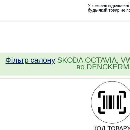
У компанії підключені
будь-який товар не п
bvd_ggl
Фільтр салону
SKODA OCTAVIA, VW G
во DENCKERM
КОД ТОВАР