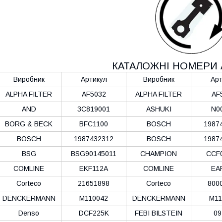
КАТАЛОЖНІ НОМЕРИ 
Виробник
Артикул
Виробник
Арт
ALPHA FILTER
AF5032
ALPHA FILTER
AF
AND
3C819001
ASHUKI
N0
BORG & BECK
BFC1100
BOSCH
1987
BOSCH
1987432312
BOSCH
1987
BSG
BSG90145011
CHAMPION
CCF
COMLINE
EKF112A
COMLINE
EA
Corteco
21651898
Corteco
800
DENCKERMANN
M110042
DENCKERMANN
M11
Denso
DCF225K
FEBI BILSTEIN
09