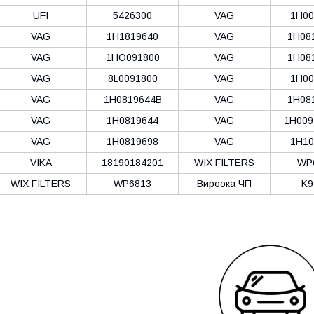
UFI
5426300
VAG
1H00
VAG
1H1819640
VAG
1H08
VAG
1HO091800
VAG
1H08
VAG
8L0091800
VAG
1H00
VAG
1H0819644B
VAG
1H08
VAG
1H0819644
VAG
1H009
VAG
1H0819698
VAG
1H10
VIKA
18190184201
WIX FILTERS
WP
WIX FILTERS
WP6813
Вироока ЧП
K9