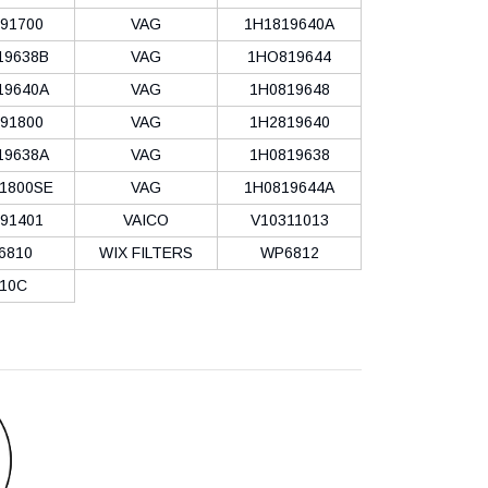
91700
VAG
1H1819640A
19638B
VAG
1HO819644
19640A
VAG
1H0819648
91800
VAG
1H2819640
19638A
VAG
1H0819638
1800SE
VAG
1H0819644A
91401
VAICO
V10311013
6810
WIX FILTERS
WP6812
10C