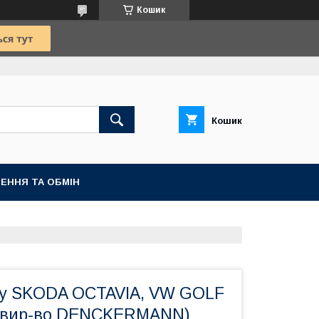
Кошик
Кошик
ЕННЯ ТА ОБМІН
ну SKODA OCTAVIA, VW GOLF
ий (вир-во DENCKERMANN)