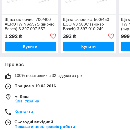
Щітка склоочис. 700/400
Щітка склоочис. 500/450
Щітк
AEROTWIN A557S (вир-во
ECO V3 503C (вир-во
TWIN
Bosch) 3 397 007 557
Bosch) 3 397 010 249
(вир
UA51
UA51
339
1 292
393
999
₴
₴
Купити
Купити
Про нас
100% позитивних з 32 відгуків за рік
Працює з 19.02.2016
м. Київ
Київ, Україна
Контакти
Сьогодні вихідний
Показати весь графік роботи