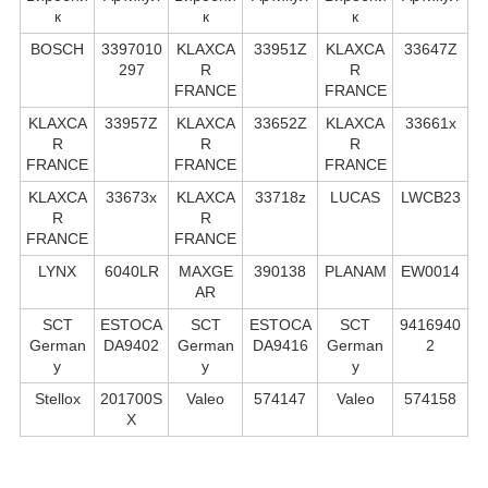
к
к
к
BOSCH
3397010
KLAXCA
33951Z
KLAXCA
33647Z
297
R
R
FRANCE
FRANCE
KLAXCA
33957Z
KLAXCA
33652Z
KLAXCA
33661x
R
R
R
FRANCE
FRANCE
FRANCE
KLAXCA
33673x
KLAXCA
33718z
LUCAS
LWCB23
R
R
FRANCE
FRANCE
LYNX
6040LR
MAXGE
390138
PLANAM
EW0014
AR
SCT
ESTOCA
SCT
ESTOCA
SCT
9416940
German
DA9402
German
DA9416
German
2
y
y
y
Stellox
201700S
Valeo
574147
Valeo
574158
X