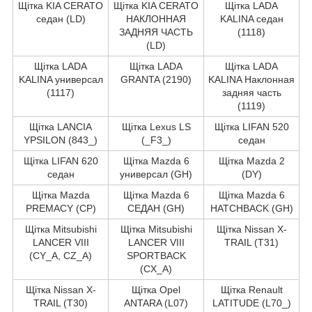
Щітка KIA CERATO
Щітка KIA CERATO
Щітка LADA
седан (LD)
НАКЛОННАЯ
KALINA седан
ЗАДНЯЯ ЧАСТЬ
(1118)
(LD)
Щітка LADA
Щітка LADA
Щітка LADA
KALINA универсал
GRANTA (2190)
KALINA Наклонная
(1117)
задняя часть
(1119)
Щітка LANCIA
Щітка Lexus LS
Щітка LIFAN 520
YPSILON (843_)
(_F3_)
седан
Щітка LIFAN 620
Щітка Mazda 6
Щітка Mazda 2
седан
универсал (GH)
(DY)
Щітка Mazda
Щітка Mazda 6
Щітка Mazda 6
PREMACY (CP)
СЕДАН (GH)
HATCHBACK (GH)
Щітка Mitsubishi
Щітка Mitsubishi
Щітка Nissan X-
LANCER VIII
LANCER VIII
TRAIL (T31)
(CY_A, CZ_A)
SPORTBACK
(CX_A)
Щітка Nissan X-
Щітка Opel
Щітка Renault
TRAIL (T30)
ANTARA (L07)
LATITUDE (L70_)