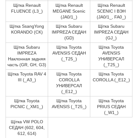
Щітка Renault
Щітка Renault
Щітка Renault
FLUENCE (L3_)
MEGANE Scenic
SCENIC I ВЭН
(JA0/1_)
(JA0/1_, FA0_)
Щітка SsangYong
Щітка Subaru
Щітка Subaru
KORANDO (CK)
IMPREZA СЕДАН
IMPREZA СЕДАН
(GD)
(GJ_)
Щітка Subaru
Щітка Toyota
Щітка Toyota
IMPREZA
AVENSIS СЕДАН
AVENSIS
Наклонная задняя
(_T25_)
УНИВЕРСАЛ
часть (GR, GH, G3)
(_T25_)
Щітка Toyota RAV 4
Щітка Toyota
Щітка Toyota
III (_A3_)
COROLLA
COROLLA (_E12_)
УНИВЕРСАЛ
(_E12_)
Щітка Toyota
Щітка Toyota
Щітка Toyota
PICNIC (_XM1_)
AVENSIS (_T25_)
PRIUS СЕДАН
(_W1_)
Щітка VW POLO
СЕДАН (602, 604,
612, 614)