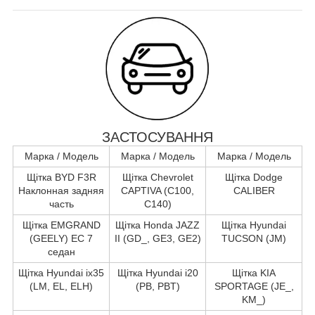
ЗАСТОСУВАННЯ
Марка / Модель
Марка / Модель
Марка / Модель
Щітка BYD F3R
Щітка Chevrolet
Щітка Dodge
Наклонная задняя
CAPTIVA (C100,
CALIBER
часть
C140)
Щітка EMGRAND
Щітка Honda JAZZ
Щітка Hyundai
(GEELY) EC 7
II (GD_, GE3, GE2)
TUCSON (JM)
седан
Щітка Hyundai ix35
Щітка Hyundai i20
Щітка KIA
(LM, EL, ELH)
(PB, PBT)
SPORTAGE (JE_,
KM_)