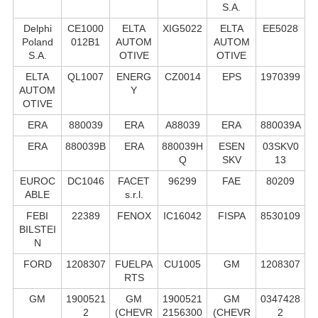
S.А.
Delphi
CE1000
ELTA
XIG5022
ELTA
EE5028
Poland
012B1
AUTOM
AUTOM
S.А.
OTIVE
OTIVE
ELTA
QL1007
ENERG
CZ0014
EPS
1970399
AUTOM
Y
OTIVE
ERA
880039
ERA
A88039
ERA
880039A
ERA
880039B
ERA
880039H
ESEN
03SKV0
Q
SKV
13
EUROC
DC1046
FACET
96299
FAE
80209
ABLE
s.r.l.
FEBI
22389
FENOX
IC16042
FISPA
8530109
BILSTEI
N
FORD
1208307
FUELPA
CU1005
GM
1208307
RTS
GM
1900521
GM
1900521
GM
0347428
2
(CHEVR
2156300
(CHEVR
2