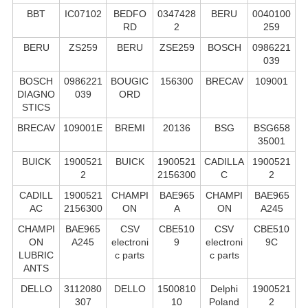
BBT
IC07102
BEDFO
0347428
BERU
0040100
RD
2
259
BERU
ZS259
BERU
ZSE259
BOSCH
0986221
039
BOSCH
0986221
BOUGIC
156300
BRECAV
109001
DIAGNO
039
ORD
STICS
BRECAV
109001E
BREMI
20136
BSG
BSG658
35001
BUICK
1900521
BUICK
1900521
CADILLA
1900521
2
2156300
C
2
CADILL
1900521
CHAMPI
BAE965
CHAMPI
BAE965
AC
2156300
ON
A
ON
A245
CHAMPI
BAE965
CSV
CBE510
CSV
CBE510
ON
A245
electroni
9
electroni
9C
LUBRIC
c parts
c parts
ANTS
DELLO
3112080
DELLO
1500810
Delphi
1900521
307
10
Poland
2