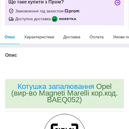
Що таке купити з Пром?
Замовлення під захистом
Доступна доставка
Опис
Характеристики
Доставка
Оплата
Умови п
Опис
bvd_ggl
Котушка запалювання
Opel
(вир-во Magneti Marelli кор.код.
BAEQ052)