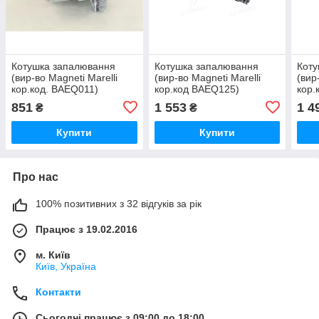
Котушка запалювання
Котушка запалювання
Коту
(вир-во Magneti Marelli
(вир-во Magneti Marelli
(вир
кор.код. BAEQ011)
кор.код BAEQ125)
кор.
060717011012 UA51
060717125012 UA51
060
851
1 553
1 4
₴
₴
Купити
Купити
Про нас
100% позитивних з 32 відгуків за рік
Працює з 19.02.2016
м. Київ
Київ, Україна
Контакти
Сьогодні працює з 09:00 до 18:00