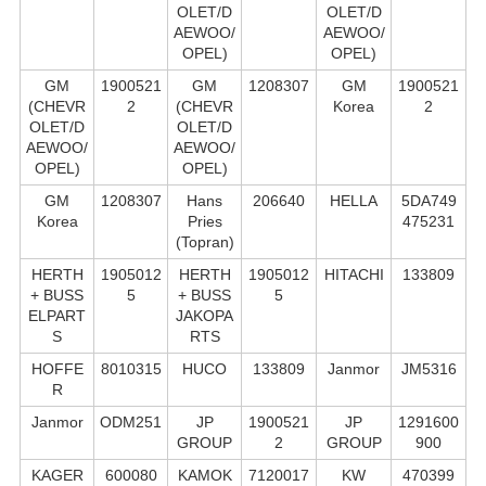
OLET/D
OLET/D
AEWOO/
AEWOO/
OPEL)
OPEL)
GM
1900521
GM
1208307
GM
1900521
(CHEVR
2
(CHEVR
Korea
2
OLET/D
OLET/D
AEWOO/
AEWOO/
OPEL)
OPEL)
GM
1208307
Hans
206640
HELLA
5DA749
Korea
Pries
475231
(Topran)
HERTH
1905012
HERTH
1905012
HITACHI
133809
+ BUSS
5
+ BUSS
5
ELPART
JAKOPA
S
RTS
HOFFE
8010315
HUCO
133809
Janmor
JM5316
R
Janmor
ODM251
JP
1900521
JP
1291600
GROUP
2
GROUP
900
KAGER
600080
KAMOK
7120017
KW
470399