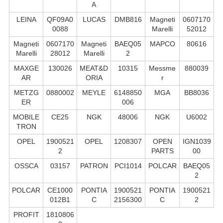
A
LEINA
QF09A0
LUCAS
DMB816
Magneti
0607170
0088
Marelli
52012
Magneti
0607170
Magneti
BAEQ05
MAPCO
80616
Marelli
28012
Marelli
2
MAXGE
130026
MEAT&D
10315
Messme
880039
AR
ORIA
r
METZG
0880002
MEYLE
6148850
MGA
BB8036
ER
006
MOBILE
CE25
NGK
48006
NGK
U6002
TRON
OPEL
1900521
OPEL
1208307
OPEN
IGN1039
2
PARTS
00
OSSCA
03157
PATRON
PCI1014
POLCAR
BAEQ05
2
POLCAR
CE1000
PONTIA
1900521
PONTIA
1900521
012B1
C
2156300
C
2
PROFIT
1810806