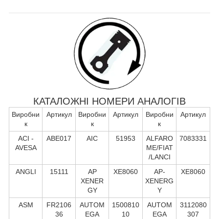
КАТАЛОЖНІ НОМЕРИ АНАЛОГІВ
Виробни
Артикул
Виробни
Артикул
Виробни
Артикул
к
к
к
ACI -
ABE017
AIC
51953
ALFARO
7083331
AVESA
ME/FIAT
/LANCI
ANGLI
15111
AP
XE8060
AP-
XE8060
XENER
XENERG
GY
Y
ASM
FR2106
AUTOM
1500810
AUTOM
3112080
36
EGA
10
EGA
307