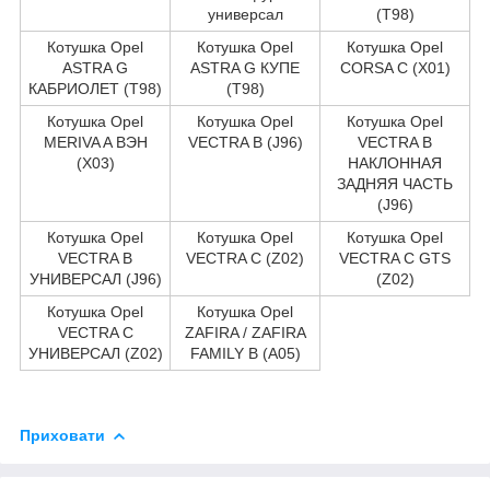
универсал
(T98)
Котушка Opel
Котушка Opel
Котушка Opel
ASTRA G
ASTRA G КУПЕ
CORSA C (X01)
КАБРИОЛЕТ (T98)
(T98)
Котушка Opel
Котушка Opel
Котушка Opel
MERIVA A ВЭН
VECTRA B (J96)
VECTRA B
(X03)
НАКЛОННАЯ
ЗАДНЯЯ ЧАСТЬ
(J96)
Котушка Opel
Котушка Opel
Котушка Opel
VECTRA B
VECTRA C (Z02)
VECTRA C GTS
УНИВЕРСАЛ (J96)
(Z02)
Котушка Opel
Котушка Opel
VECTRA C
ZAFIRA / ZAFIRA
УНИВЕРСАЛ (Z02)
FAMILY B (A05)
Приховати