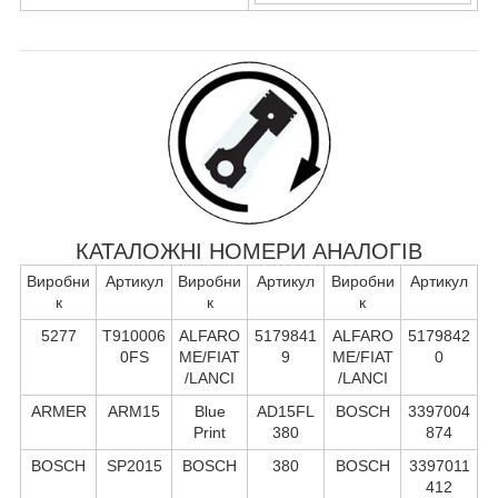
КАТАЛОЖНІ НОМЕРИ АНАЛОГІВ
Виробни
Артикул
Виробни
Артикул
Виробни
Артикул
к
к
к
5277
T910006
ALFARO
5179841
ALFARO
5179842
0FS
ME/FIAT
9
ME/FIAT
0
/LANCI
/LANCI
ARMER
ARM15
Blue
AD15FL
BOSCH
3397004
Print
380
874
BOSCH
SP2015
BOSCH
380
BOSCH
3397011
412