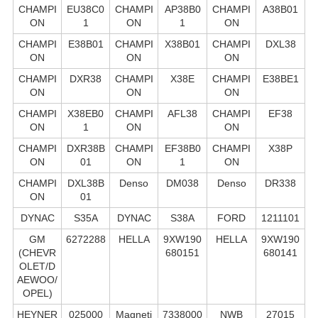
CHAMPI
EU38C0
CHAMPI
AP38B0
CHAMPI
A38B01
ON
1
ON
1
ON
CHAMPI
E38B01
CHAMPI
X38B01
CHAMPI
DXL38
ON
ON
ON
CHAMPI
DXR38
CHAMPI
X38E
CHAMPI
E38BE1
ON
ON
ON
CHAMPI
X38EB0
CHAMPI
AFL38
CHAMPI
EF38
ON
1
ON
ON
CHAMPI
DXR38B
CHAMPI
EF38B0
CHAMPI
X38P
ON
01
ON
1
ON
CHAMPI
DXL38B
Denso
DM038
Denso
DR338
ON
01
DYNAC
S35A
DYNAC
S38A
FORD
1211101
GM
6272288
HELLA
9XW190
HELLA
9XW190
(CHEVR
680151
680141
OLET/D
AEWOO/
OPEL)
HEYNER
025000
Magneti
7338000
NWB
27015