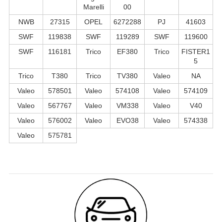
Marelli
00
NWB
27315
OPEL
6272288
PJ
41603
SWF
119838
SWF
119289
SWF
119600
SWF
116181
Trico
EF380
Trico
FISTER1
5
Trico
T380
Trico
TV380
Valeo
NA
Valeo
578501
Valeo
574108
Valeo
574109
Valeo
567767
Valeo
VM338
Valeo
V40
Valeo
576002
Valeo
EVO38
Valeo
574338
Valeo
575781