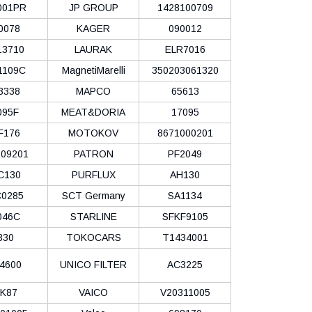
001PR
JP GROUP
1428100709
0078
KAGER
090012
13710
LAURAK
ELR7016
1109C
MagnetiMarelli
350203061320
3338
MAPCO
65613
095F
MEAT&DORIA
17095
F176
MOTOKOV
8671000201
09201
PATRON
PF2049
C130
PURFLUX
AH130
0285
SCT Germany
SA1134
046C
STARLINE
SFKF9105
330
TOKOCARS
T1434001
4600
UNICO FILTER
AC3225
K87
VAICO
V20311005