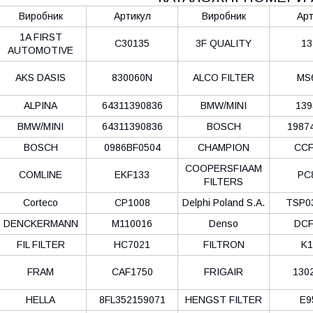
Виробник
Артикул
Виробник
Арт
1A FIRST
C30135
3F QUALITY
13
AUTOMOTIVE
AKS DASIS
830060N
ALCO FILTER
MS
ALPINA
64311390836
BMW/MINI
139
BMW/MINI
64311390836
BOSCH
1987
BOSCH
0986BF0504
CHAMPION
CCF
COOPERSFIAAM
COMLINE
EKF133
PC
FILTERS
Corteco
CP1008
Delphi Poland S.А.
TSP0
DENCKERMANN
M110016
Denso
DCF
FIL FILTER
HC7021
FILTRON
K1
FRAM
CAF1750
FRIGAIR
130
HELLA
8FL352159071
HENGST FILTER
E9