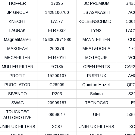
HOFFER
17095
JC PREMIUM
B4B
JP GROUP
1428100700
JS ASAKASHI
AC
KNECHT
LA177
KOLBENSCHMIDT
500
LAURAK
ELR7032
LYNX
LAC
MagnetiMarelli
154067871880
MANN-FILTER
CU
MAXGEAR
260379
MEAT&DORIA
17
MECAFILTER
ELR7016
MOTAQUIP
VC
MULLER FILTER
FC135
OPEN PARTS
CAF2
PROFIT
15200107
PURFLUX
AH
PUROLATOR
C28909
Quinton Hazell
QFC
SIVENTO
P203
Sofima
S3
SWAG
20909187
TECNOCAR
E
TRUCKTEC
0859017
UFI
530
AUTOMOTIVE
UNIFLUX FILTERS
XC87
UNIFLUX FILTERS
XC