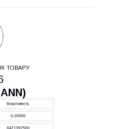
ИК ТОВАРУ
6
MANN
)
Властивість
0.20000
8421392500