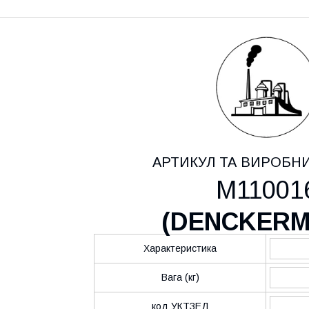
АРТИКУЛ ТА ВИРОБН
M11001
(
DENCKER
Характеристика
Вага (кг)
код УКТЗЕД