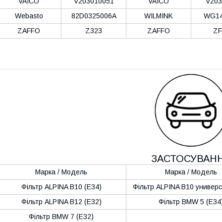
VAICO
V203010051
VAICO
V203
Webasto
82D0325006A
WILMINK
WG14
ZAFFO
Z323
ZAFFO
ZF
ЗАСТОСУВАН
Марка / Модель
Марка / Модель
Фільтр ALPINA B10 (E34)
Фільтр ALPINA B10 универс
Фільтр ALPINA B12 (E32)
Фільтр BMW 5 (E34
Фільтр BMW 7 (E32)