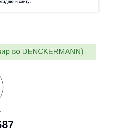
окидаючи сайту.
(вир-во DENCKERMANN)
У
687