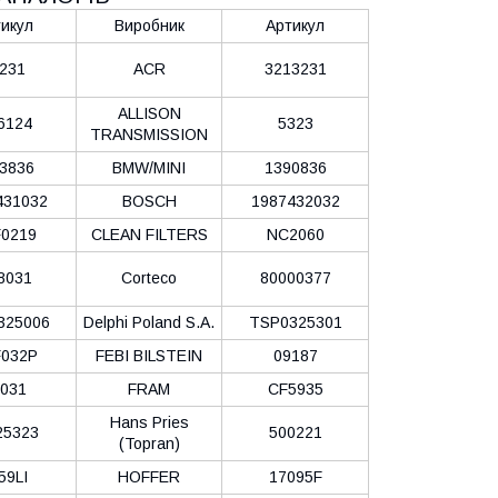
икул
Виробник
Артикул
231
ACR
3213231
ALLISON
6124
5323
TRANSMISSION
3836
BMW/MINI
1390836
431032
BOSCH
1987432032
0219
CLEAN FILTERS
NC2060
8031
Corteco
80000377
325006
Delphi Poland S.А.
TSP0325301
032P
FEBI BILSTEIN
09187
031
FRAM
CF5935
Hans Pries
25323
500221
(Topran)
59LI
HOFFER
17095F