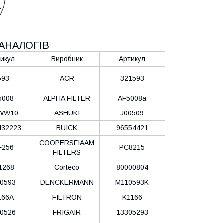
АНАЛОГІВ
икул
Виробник
Артикул
593
ACR
321593
5008
ALPHA FILTER
AF5008a
WW10
ASHUKI
J00509
432223
BUICK
96554421
COOPERSFIAAM
F256
PC8215
FILTERS
1268
Corteco
80000804
0593
DENCKERMANN
M110593K
166A
FILTRON
K1166
0526
FRIGAIR
13305293