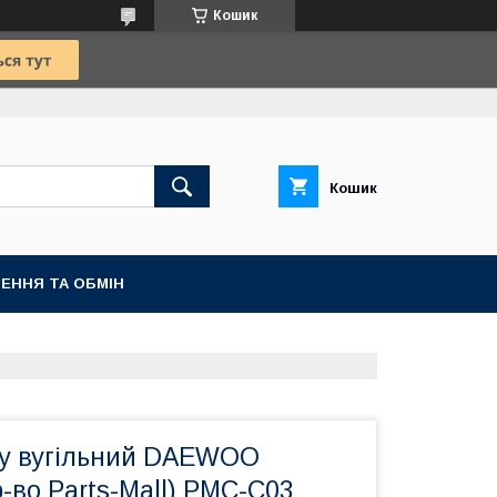
Кошик
Кошик
ЕННЯ ТА ОБМІН
ну вугільний DAEWOO
-во Parts-Mall) PMC-C03