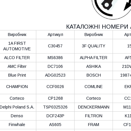
КАТАЛОЖНІ НОМЕРИ 
Виробник
Артикул
Виробник
Арт
1A FIRST
C30457
3F QUALITY
1
AUTOMOTIVE
ALCO FILTER
MS6386
ALPHA FILTER
AF
AMC Filter
DC7106
ASHIKA
21D
Blue Print
ADG02523
BOSCH
1987
CHAMPION
CCF0026
COMLINE
EK
Corteco
CP1268
Corteco
CC
Delphi Poland S.А.
TSP0325326
DENCKERMANN
M11
Denso
DCF243P
FILTRON
K1
Finwhale
AS605
FRAM
CF1