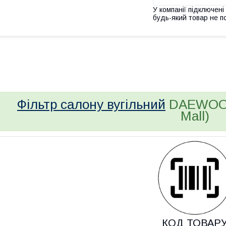
У компанії підключені
будь-який товар не п
bvd_ggl
Фільтр салону вугільний
DAEWOO L
Mall)
КОД ТОВАР