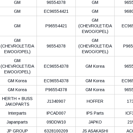
GM
96554378
GM
965
GM
EC96554421
GM
968
GM
GM
P96554421
(CHEVROLET/DA
EC96
EWOO/OPEL)
GM
GM
(CHEVROLET/DA
96554378
(CHEVROLET/DA
P965
EWOO/OPEL)
EWOO/OPEL)
GM
(CHEVROLET/DA
EC96554378
GM Korea
965
EWOO/OPEL)
GM Korea
EC96554378
GM Korea
EC96
GM Korea
P96554378
GM Korea
965
HERTH + BUSS
J1340907
HOFFER
17
JAKOPARTS
Interparts
IPCAD007
IPS Parts
ICF
Japanparts
09DDW10
JAPKO
21
JP GROUP
6328100209
JS ASAKASHI
AC