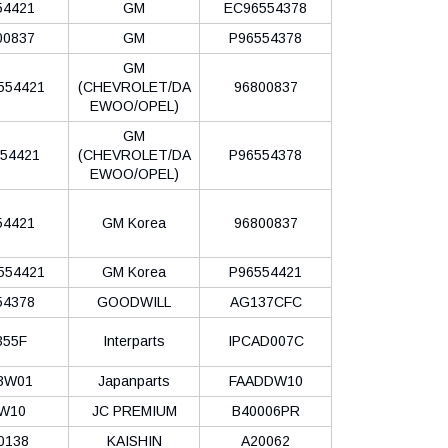
54421
GM
EC96554378
00837
GM
P96554378
GM
554421
(CHEVROLET/DA
96800837
EWOO/OPEL)
GM
54421
(CHEVROLET/DA
P96554378
EWOO/OPEL)
54421
GM Korea
96800837
554421
GM Korea
P96554421
54378
GOODWILL
AG137CFC
355F
Interparts
IPCAD007C
3W01
Japanparts
FAADDW10
W10
JC PREMIUM
B40006PR
0138
KAISHIN
A20062