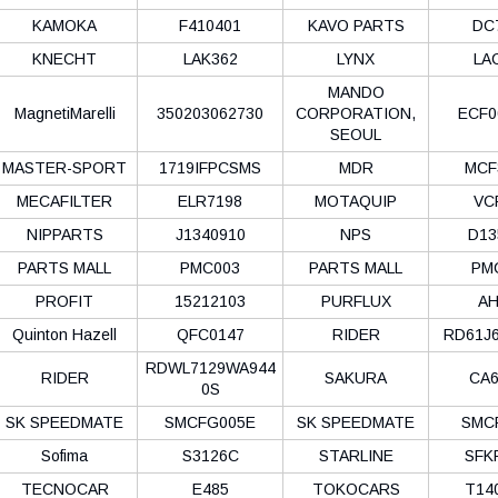
KAMOKA
F410401
KAVO PARTS
DC
KNECHT
LAK362
LYNX
LA
MANDO
MagnetiMarelli
350203062730
CORPORATION,
ECF0
SEOUL
MASTER-SPORT
1719IFPCSMS
MDR
MCF
MECAFILTER
ELR7198
MOTAQUIP
VC
NIPPARTS
J1340910
NPS
D13
PARTS MALL
PMC003
PARTS MALL
PM
PROFIT
15212103
PURFLUX
AH
Quinton Hazell
QFC0147
RIDER
RD61J
RDWL7129WA944
RIDER
SAKURA
CA6
0S
SK SPEEDMATE
SMCFG005E
SK SPEEDMATE
SMC
Sofima
S3126C
STARLINE
SFK
TECNOCAR
E485
TOKOCARS
T14