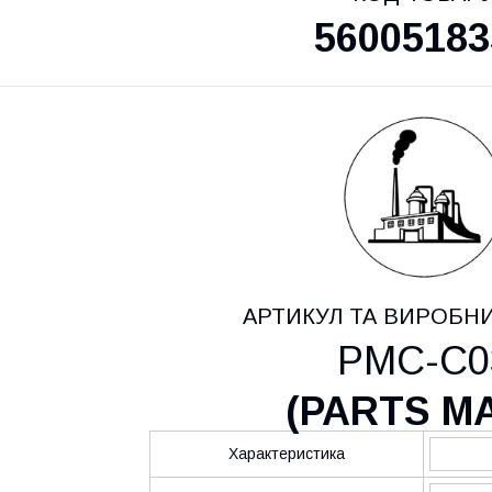
56005183
АРТИКУЛ ТА ВИРОБН
PMC-C0
(
PARTS M
Характеристика