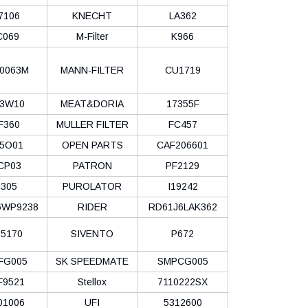
7106
KNECHT
LA362
C069
M-Filter
K966
0063M
MANN-FILTER
CU1719
3W10
MEAT&DORIA
17355F
F360
MULLER FILTER
FC457
5O01
OPEN PARTS
CAF206601
CP03
PATRON
PF2129
305
PUROLATOR
I19242
6WP9238
RIDER
RD61J6LAK362
5170
SIVENTO
P672
FG005
SK SPEEDMATE
SMPCG005
F9521
Stellox
7110222SX
01006
UFI
5312600