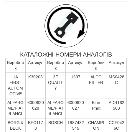
КАТАЛОЖНІ НОМЕРИ АНАЛОГІВ
Виробни
Артикул
Виробни
Артикул
Виробни
Артикул
к
к
к
1A
K30203
3F
1697
ALCO
MS6428
FIRST
QUALIT
FILTER
C
AUTOM
Y
OTIVE
ALFARO
6000620
ALFARO
6000620
Blue
ADR162
ME/FIAT
028
ME/FIAT
027
Print
503
/LANCI
/LANCI
BORG &
BFC117
BOSCH
1987432
CHAMPI
CCF042
BECK
8
545
ON
6C