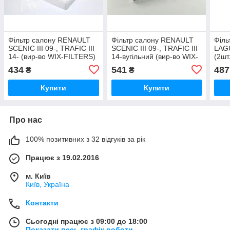
Фільтр салону RENAULT
Фільтр салону RENAULT
Філь
SCENIC III 09-, TRAFIC III
SCENIC III 09-, TRAFIC III
LAGU
14- (вир-во WIX-FILTERS)
14-вугільний (вир-во WIX-
(2шт
WP2138 UA51
FILTERS) WP9383 UA51
DEN
434
541
487
₴
₴
M11
Купити
Купити
Про нас
100% позитивних з 32 відгуків за рік
Працює з 19.02.2016
м. Київ
Київ, Україна
Контакти
Сьогодні працює з 09:00 до 18:00
Показати весь графік роботи