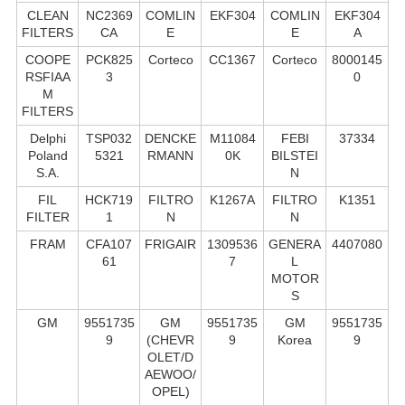
CLEAN
NC2369
COMLIN
EKF304
COMLIN
EKF304
FILTERS
CA
E
E
A
COOPE
PCK825
Corteco
CC1367
Corteco
8000145
RSFIAA
3
0
M
FILTERS
Delphi
TSP032
DENCKE
M11084
FEBI
37334
Poland
5321
RMANN
0K
BILSTEI
S.А.
N
FIL
HCK719
FILTRO
K1267A
FILTRO
K1351
FILTER
1
N
N
FRAM
CFA107
FRIGAIR
1309536
GENERA
4407080
61
7
L
MOTOR
S
GM
9551735
GM
9551735
GM
9551735
9
(CHEVR
9
Korea
9
OLET/D
AEWOO/
OPEL)