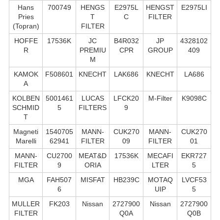
Hans
700749
HENGS
E2975L
HENGST
E2975LI
Pries
T
C
FILTER
(Topran)
FILTER
HOFFE
17536K
JC
B4R032
JP
4328102
R
PREMIU
CPR
GROUP
409
M
KAMOK
F508601
KNECHT
LAK686
KNECHT
LA686
A
KOLBEN
5001461
LUCAS
LFCK20
M-Filter
K9098C
SCHMID
5
FILTERS
9
T
Magneti
1540705
MANN-
CUK270
MANN-
CUK270
Marelli
62941
FILTER
09
FILTER
01
MANN-
CU2700
MEAT&D
17536K
MECAFI
EKR727
FILTER
9
ORIA
LTER
5
MGA
FAH507
MISFAT
HB239C
MOTAQ
LVCF53
6
UIP
5
MULLER
FK203
Nissan
2727900
Nissan
2727900
FILTER
Q0A
Q0B