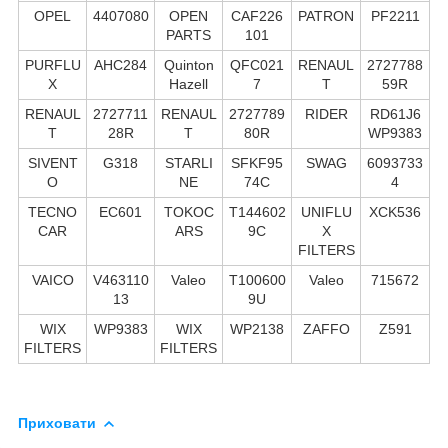
OPEL
4407080
OPEN
CAF226
PATRON
PF2211
PARTS
101
PURFLU
AHC284
Quinton
QFC021
RENAUL
2727788
X
Hazell
7
T
59R
RENAUL
2727711
RENAUL
2727789
RIDER
RD61J6
T
28R
T
80R
WP9383
SIVENT
G318
STARLI
SFKF95
SWAG
6093733
O
NE
74C
4
TECNO
EC601
TOKOC
T144602
UNIFLU
XCK536
CAR
ARS
9C
X
FILTERS
VAICO
V463110
Valeo
T100600
Valeo
715672
13
9U
WIX
WP9383
WIX
WP2138
ZAFFO
Z591
FILTERS
FILTERS
Приховати