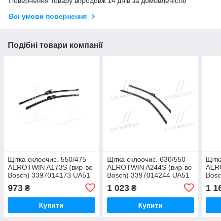
Повернення товару впродовж 14 днів за домовленістю
Всі умови повернення
Подібні товари компанії
Щітка склоочис. 550/475
Щітка склоочис. 630/550
Щітк
AEROTWIN A173S (вир-во
AEROTWIN A244S (вир-во
AER
Bosch) 3397014173 UA51
Bosch) 3397014244 UA51
Bosc
973
1 023
1 1
₴
₴
Купити
Купити