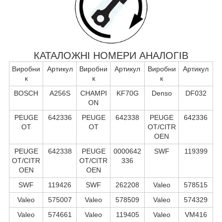
КАТАЛОЖНІ НОМЕРИ АНАЛОГІВ
Виробни
Артикул
Виробни
Артикул
Виробни
Артикул
к
к
к
BOSCH
A256S
CHAMPI
KF70G
Denso
DF032
ON
PEUGE
642336
PEUGE
642338
PEUGE
642336
OT
OT
OT/CITR
OEN
PEUGE
642338
PEUGE
0000642
SWF
119399
OT/CITR
OT/CITR
336
OEN
OEN
SWF
119426
SWF
262208
Valeo
578515
Valeo
575007
Valeo
578509
Valeo
574329
Valeo
574661
Valeo
119405
Valeo
VM416