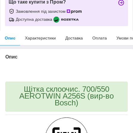
Що таке купити з Пром?
Замовлення під захистом
Доступна доставка
Опис
Характеристики
Доставка
Оплата
Умови п
Опис
bvd_ggl
Щітка склоочис. 700/550
AEROTWIN A256S (вир-во
Bosch)