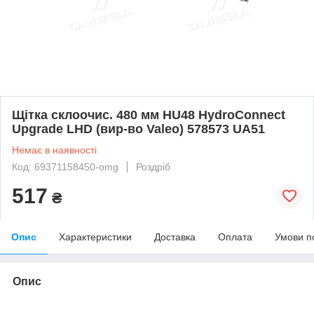
Щітка склоочис. 480 мм HU48 HydroConnect
Upgrade LHD (вир-во Valeo) 578573 UA51
Немає в наявності
Код: 69371158450-omg
Роздріб
517
₴
Опис
Характеристики
Доставка
Оплата
Умови п
Опис
bvd_ggl