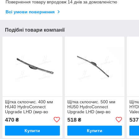
Повернення товару впродовж 14 днів за домовленістю
Всі умови повернення
Подібні товари компанії
Щітка склоочис. 400 мм
Щітка склоочис. 500 мм
Щітк
HU40 HydroConnect
HU50 HydroConnect
HYD
Upgrade LHD (вир-во
Upgrade LHD (вир-во
Vale
Valeo) 578571 UA51
Valeo) 578574 UA51
470
518
537
₴
₴
Купити
Купити