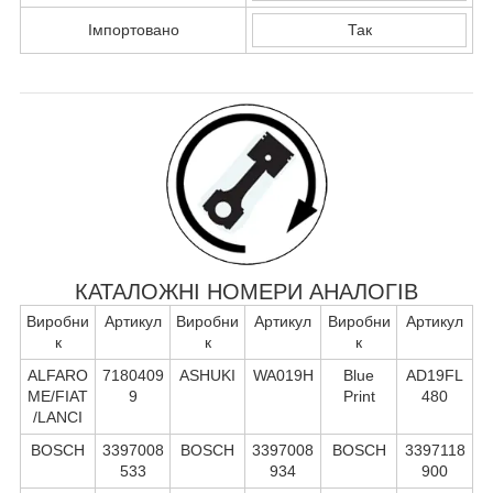
Імпортовано
Так
КАТАЛОЖНІ НОМЕРИ АНАЛОГІВ
Виробни
Артикул
Виробни
Артикул
Виробни
Артикул
к
к
к
ALFARO
7180409
ASHUKI
WA019H
Blue
AD19FL
ME/FIAT
9
Print
480
/LANCI
BOSCH
3397008
BOSCH
3397008
BOSCH
3397118
533
934
900