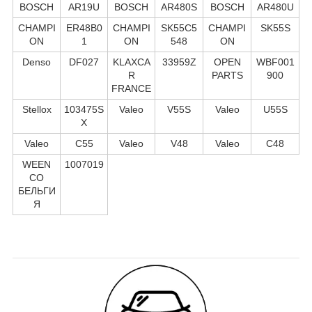
BOSCH
AR19U
BOSCH
AR480S
BOSCH
AR480U
CHAMPI
ER48B0
CHAMPI
SK55C5
CHAMPI
SK55S
ON
1
ON
548
ON
Denso
DF027
KLAXCA
33959Z
OPEN
WBF001
R
PARTS
900
FRANCE
Stellox
103475S
Valeo
V55S
Valeo
U55S
X
Valeo
C55
Valeo
V48
Valeo
C48
WEEN
1007019
CO
БЕЛЬГИ
Я