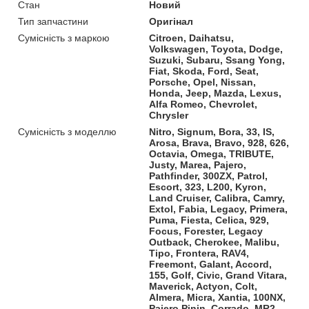
Стан
Новий
Тип запчастини
Оригінал
Сумісність з маркою
Citroen, Daihatsu,
Volkswagen, Toyota, Dodge,
Suzuki, Subaru, Ssang Yong,
Fiat, Skoda, Ford, Seat,
Porsche, Opel, Nissan,
Honda, Jeep, Mazda, Lexus,
Alfa Romeo, Chevrolet,
Chrysler
Сумісність з моделлю
Nitro, Signum, Bora, 33, IS,
Arosa, Brava, Bravo, 928, 626,
Octavia, Omega, TRIBUTE,
Justy, Marea, Pajero,
Pathfinder, 300ZX, Patrol,
Escort, 323, L200, Kyron,
Land Cruiser, Calibra, Camry,
Extol, Fabia, Legacy, Primera,
Puma, Fiesta, Celica, 929,
Focus, Forester, Legacy
Outback, Cherokee, Malibu,
Tipo, Frontera, RAV4,
Freemont, Galant, Accord,
155, Golf, Civic, Grand Vitara,
Maverick, Actyon, Colt,
Almera, Micra, Xantia, 100NX,
Pajero Pinin, Corrado, MR2,