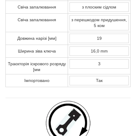
Свіча запалювання
з плоским сідлом
Свіча запалювання
з перешкодом придушення,
5 ком
Довжина нарізі [мм]
19
Ширина зіва ключа
16,0 mm
Траєкторія іскрового розряду
3
[мм
Імпортовано
Так