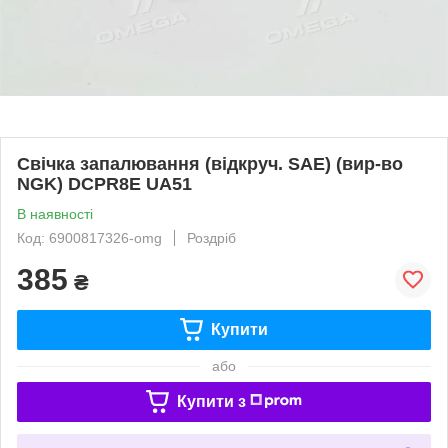
Свічка запалювання (відкруч. SAE) (вир-во
NGK) DCPR8E UA51
В наявності
Код: 6900817326-omg
Роздріб
385
₴
Купити
або
Купити з