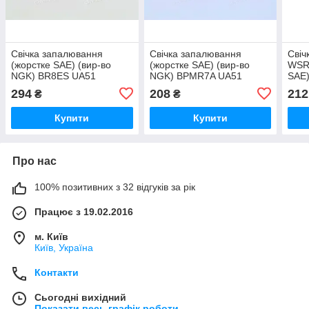
Свічка запалювання
Свічка запалювання
Свіч
(жорстке SAE) (вир-во
(жорстке SAE) (вир-во
WSR6
NGK) BR8ES UA51
NGK) BPMR7A UA51
SAE)
024
294
208
212
₴
₴
Купити
Купити
Про нас
100% позитивних з 32 відгуків за рік
Працює з 19.02.2016
м. Київ
Київ, Україна
Контакти
Сьогодні вихідний
Показати весь графік роботи