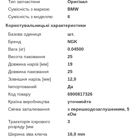
Тип запчастини
Оригінал
Сумісність з маркою
BMW
Сумісність з моделлю
6
Користувальницькі характеристики
Базова одиниця
шт.
Бренд
NGK
Вага (кг)
0.04500
Висота паковання
25
Довжина нарізі [мм]
19
Довжина паковання
25
Зовнішня нарізь [мм]
12,0
Імпортований
Да
Код товару
6900817326
Країна виробництва
уточнюйте
Свічка запалювання
з перешкодозаглушенням, 5
кОм
Траєкторія іскрового
3
розряду [мм
Ширина зіва ключа
16,0 mm